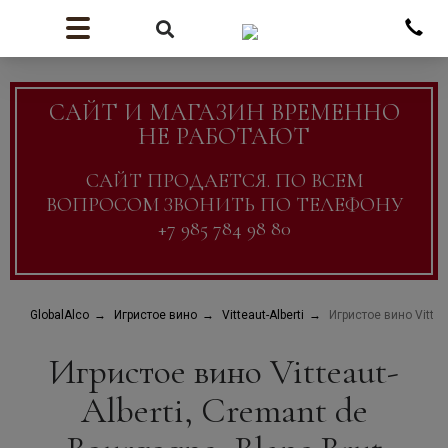
САЙТ И МАГАЗИН ВРЕМЕННО
НЕ РАБОТАЮТ
САЙТ ПРОДАЕТСЯ. ПО ВСЕМ
ВОПРОСОМ ЗВОНИТЬ ПО ТЕЛЕФОНУ
+7 985 784 98 80
GlobalAlco
Игристое вино
Vitteaut-Alberti
Игристое вино Vittea
Игристое вино Vitteaut-
Alberti, Cremant de