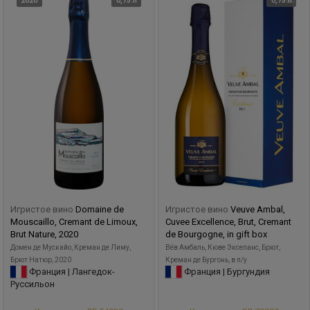
2020
0,75 л
0,75 л
Игристое вино
Domaine de
Игристое вино
Veuve Ambal,
Mouscaillo, Cremant de Limoux,
Cuvee Excellence, Brut, Cremant
Brut Nature, 2020
de Bourgogne, in gift box
Домен де Мускайо, Креман де Лиму,
Вёв Амбаль, Кюве Экселанс, Брют,
Брют Натюр, 2020
Креман де Бургонь, в п/у
Франция | Лангедок-
Франция | Бургундия
Руссильон