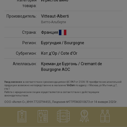
Категория
Игристое вино
товара:
Производитель:
Vitteaut-Alberti
Витто-Альберти
Страна:
Франция
Регион:
Бургундия / Bourgogne
Субрегион:
Кот д’Ор / Cote d’Or
Апелласьон:
Креман де Бургонь / Cremant de
Bourgogne AOC
Уведомление:
в соответствии с рекомендациями ФС РАР от 25.06.18 приобретение алкогольной
продукции возможно непосредственно в магазине
VinDom
по адресу: г.Москва, ул.Мытная, д.7,
стр.1
Работа с юридическим лицам осуществляется в соответствии с действующим
законодательством.
ООО «Интел-С», ИНН 7720794455, Лицензия №77РПА0010673 от 14 января 2020г.