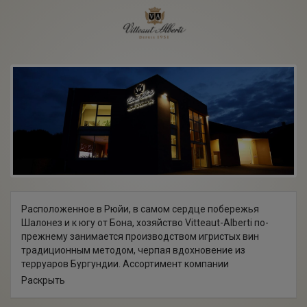
Расположенное в Рюйи, в самом сердце побережья
Шалонез и к югу от Бона, хозяйство Vitteaut-Alberti по-
прежнему занимается производством игристых вин
традиционным методом, черпая вдохновение из
терруаров Бургундии. Ассортимент компании
насчитывает 9 прекрасных креманов. Прекрасные
Раскрыть
пузырьки и свежесть — ключевые слова дома Vitteaut-
Alberti.