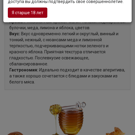
доступа вы должны подтвердить свое совершеннолетие.
Цвет:
Блестящий бледно-золотой цвет с тонким
Я старше 18 лет
атласным муссом.
Аромат:
Изысканный аромат манит тонами поджаренной
булочки, меда, лимона и яблока, цветов.
Вкус:
Вкус одновременно легкий и округлый, винный и
тонкий, нежный, с нюансами меда и лимонной
терпкостью, подчеркивающими нотки зеленого и
красного яблока. Приятная текстура отличается
гладкостью. Послевкусие освежающее,
сбалансированное.
Гастрономия:
Идеально подходит в качестве аперитива,
а также хорошо сочетается с блюдами и закусками из
белого мяса.