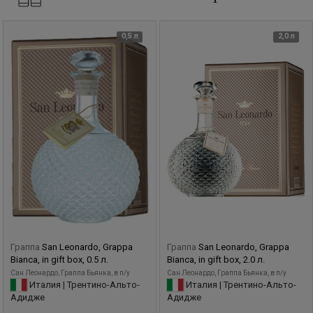
после полугодичного отдыха, граппой. Выдержка граппы
производится в дубовых бочках из французского и
0,5 л
2,0 л
словенского дуба. Перед розливом, граппа проходит
процедуру холодной фильтрации, для достижения
кристалльной чистоты.
Граппа
San Leonardo, Grappa
Граппа
San Leonardo, Grappa
Bianca, in gift box, 0.5 л.
Bianca, in gift box, 2.0 л.
Сан Леонардо, Граппа Бьянка, в п/у
Сан Леонардо, Граппа Бьянка, в п/у
Италия | Трентино-Альто-
Италия | Трентино-Альто-
Адидже
Адидже