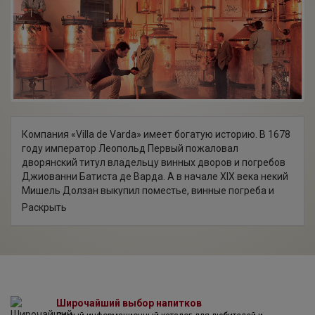
Компания «Villa de Varda» имеет богатую историю. В 1678
году император Леопольд Первый пожаловал
дворянский титул владельцу винных дворов и погребов
Джиованни Батиста де Варда. А в начале XIX века некий
Мишель Долзан выкупил поместье, винные погреба и
бренд, и начал на винодельне Де Варда эксперименты
Раскрыть
по совершенствованию искусства дистилляции. Сегодня
его дело продолжает уже четвертое поколение семьи.
Внук Мишеля – Луиджи Долзан – страстный
приверженец традиций, уделяющий много внимания
идеалам, заложенным его предком. За свой
профессионализм и преданность делу Луиджи Долзан
был удостоен титула Рыцаря Итальянской республики,
Широчайший выбор напитков