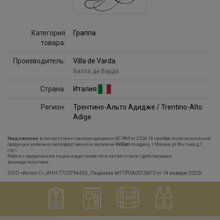
Категория
Граппа
товара:
Производитель:
Villa de Varda
Вилла де Варда
Страна:
Италия
Регион:
Трентино-Альто Адидже / Trentino-Alto
Adige
Уведомление:
в соответствии с рекомендациями ФС РАР от 25.06.18 приобретение алкогольной
продукции возможно непосредственно в магазине
VinDom
по адресу: г.Москва, ул.Мытная, д.7,
стр.1
Работа с юридическим лицам осуществляется в соответствии с действующим
законодательством.
ООО «Интел-С», ИНН 7720794455, Лицензия №77РПА0010673 от 14 января 2020г.