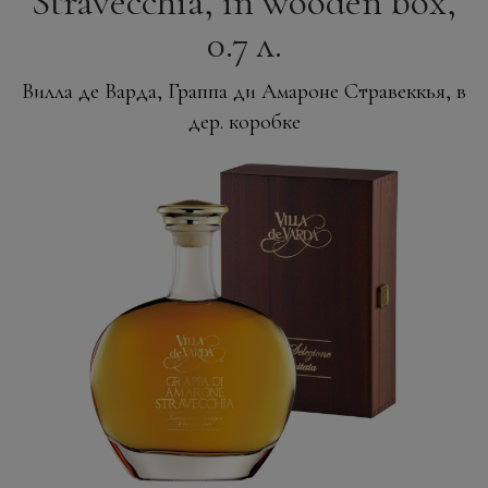
Stravecchia, in wooden box,
0.7 л.
Вилла де Варда, Граппа ди Амароне Стравеккья, в
дер. коробке