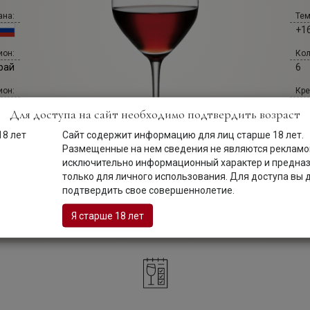
ана:
Тем
+16
Кол
ион:
6
рай
Кре
ион:
12 
йон
Для доступа на сайт необходимо подтвердить возраст
Вин
Год:
Сайт содержит информацию для лиц старше 18 лет.
Са
024
Размещенные на нем сведения не являются рекламой
исключительно информационный характер и предна
Сай
ина:
только для личного использования. Для доступа вы
ol
ния
подтвердить свое совершеннолетие.
вет:
Я старше 18 лет
ино