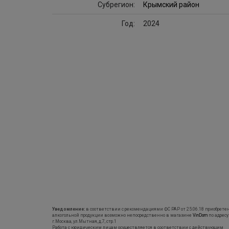
Субрегион:
Крымский район
Год:
2024
Уведомление:
в соответствии с рекомендациями ФС РАР от 25.06.18 приобрете
алкогольной продукции возможно непосредственно в магазине
VinDom
по адресу
г.Москва, ул.Мытная, д.7, стр.1
Работа с юридическим лицам осуществляется в соответствии с действующим