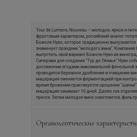
Tour de Lumiere, Nouveau — молодое, яркое и пит
фруктовым характером, российский аналог попу
Божоле Нуво, которое традиционно выпускается 
знаменует праздник "молодого вина". Компания
выпустить свой вариант Божоле Нуво из виногра
Саперави для создания "Тур де Люмье" Нуво соб
достижении ягодами максимальной фенольной з
проводится бережное дробление и очищение вин
мацерация сменяется ферментацией при контро
время брожения практикуется орошение "шапки
мацерация занимает 10 дней. Далее сок отделяе
прессе. Затем молодое вино осветляется, фильтр
Органолептические характеристи