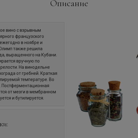
Описание
кое вино с взрывным
лярного французского
ежегодно в ноябре и
 Олимп также решила
да, выращенного на Кубани.
ирается вручную по
релости. На винодельне
ограда от гребней. Краткая
лируемой температуре. Во
". Постферментационная
тся от мезги в мембранном
уется и бутилируется.
ки: