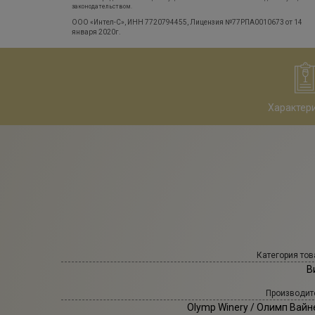
законодательством.
ООО «Интел-С», ИНН 7720794455, Лицензия №77РПА0010673 от 14
января 2020г.
Характер
Категория тов
В
Производит
Olymp Winery
/ Олимп Вайн