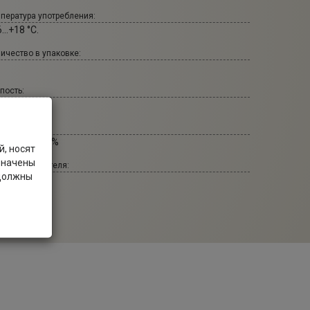
пература употребления:
...+18 °С.
ичество в упаковке:
пость:
°
оград:
перави: 100%
, носят
значены
т производителя:
 должны
ympwine.ru