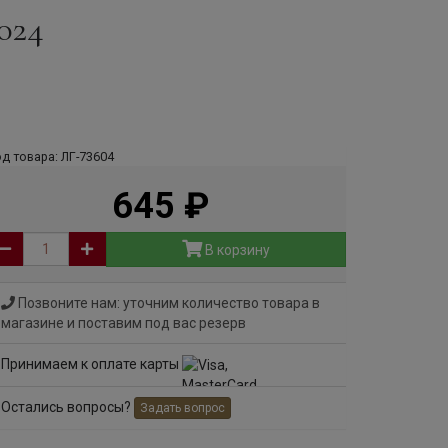
024
д товара: ЛГ-73604
645
руб
В корзину
Позвоните нам: уточним количество товара в
магазине и поставим под вас резерв
Принимаем к оплате карты
Остались вопросы?
Задать вопрос