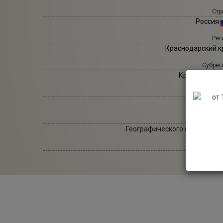
Стр
Россия
Рег
Краснодарский к
Субрег
Крымский ра
2
Тип в
Географического наименова
Ц
Красное в