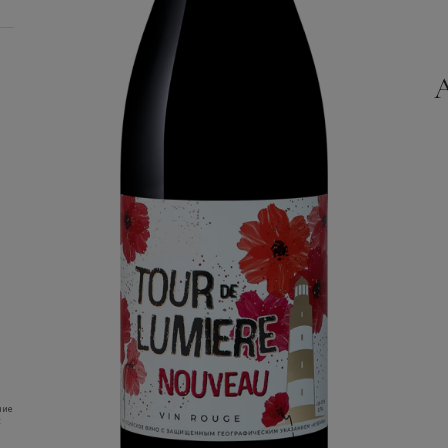
ние
: