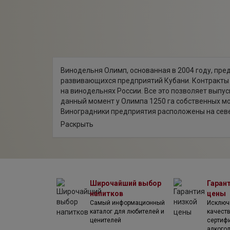
Винодельня Олимп, основанная в 2004 году, пре
развивающихся предприятий Кубани. Контракты 
на винодельнях России. Все это позволяет выпус
данный момент у Олимпа 1250 га собственных м
Виноградники предприятия расположены на севе
морским влиянием, жарким летом и мягкой зимо
Раскрыть
Черного моря – все это создает идеальные усло
Помимо автохтонных сортов винограда, выращив
2001 и 2010 гг. Кроме этого много молодых лоз, 
Все производственные процессы тщательно конт
часы (каждый сорт винограда собирается отдель
Широчайший выбор
Гаран
нержавеющей стали (каждая емкость тщательно к
напитков
цены
позволяет сохранить весь аромат и не дает вину
Самый информационный
Исключ
Винодельня Олимп не останавливается на достиг
каталог для любителей и
качест
вин, увеличение площади посадок, закладка погр
ценителей
сертиф
Олимп, сочетая многолетние винодельческие тра
алкого