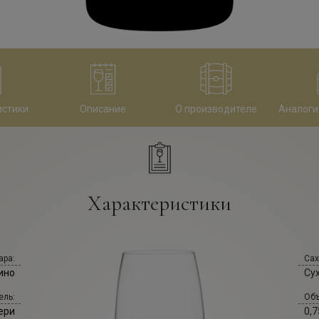
истики
Описание
О производителе
Аналоги
Характеристики
ара:
Сах
ино
Су
ель:
Объ
ери
0,7