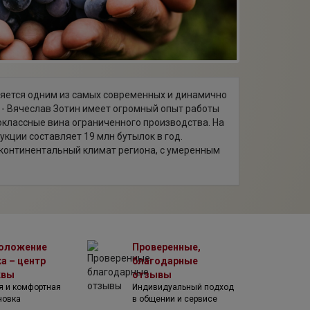
ляется одним из самых современных и динамично
- Вячеслав Зотин имеет огромный опыт работы
коклассные вина ограниченного производства. На
ции составляет 19 млн бутылок в год.
континентальный климат региона, с умеренным
о Кавказского хребта уравновешивается теплом
пестрый состав почв, от серых до карбонатных.
 в 1991-1992 гг. Основные плодоносящие лозы
 продукции: ручной сбор урожая в утренние
ая алкогольная ферментация в емкостях из
оложение
Проверенные,
рудовании без доступа кислорода, что
а – центр
благодарные
квы
отзывы
 вин, а также лимитированной коллекции тихих
я и комфортная
Индивидуальный подход
еского кластера.
новка
в общении и сервисе
нь вин Кубани. Каждый найдет что-то своё в