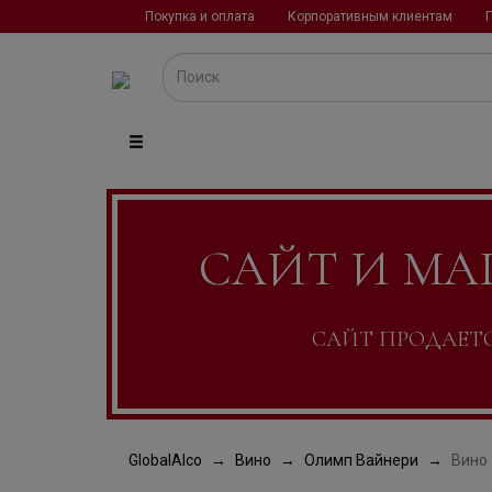
Покупка и оплата
Корпоративным клиентам
САЙТ И МА
САЙТ ПРОДАЕТСЯ
GlobalAlco
Вино
Олимп Вайнери
Вино 