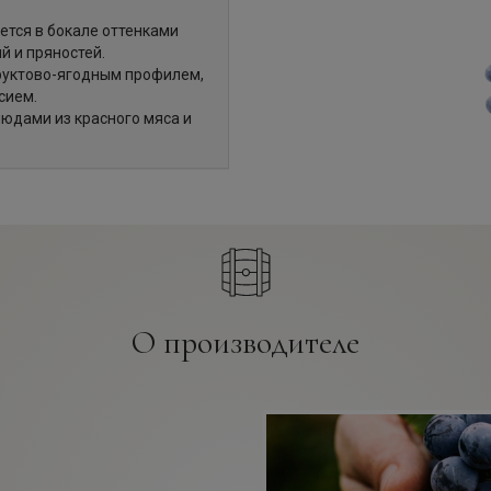
тся в бокале оттенками
й и пряностей.
фруктово-ягодным профилем,
сием.
юдами из красного мяса и
О производителе