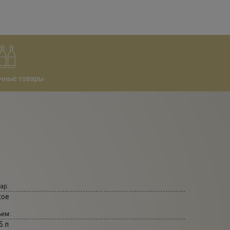
чные товары
ар:
хое
ем:
5 л