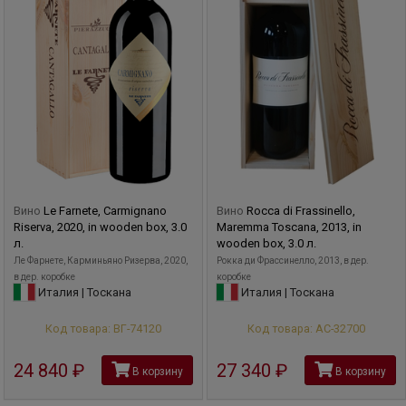
Вино
Le Farnete, Carmignano
Вино
Rocca di Frassinello,
Riserva, 2020, in wooden box, 3.0
Maremma Toscana, 2013, in
л.
wooden box, 3.0 л.
Ле Фарнете, Карминьяно Ризерва, 2020,
Рокка ди Фрассинелло, 2013, в дер.
в дер. коробке
коробке
Италия | Тоскана
Италия | Тоскана
Код товара: ВГ-74120
Код товара: АС-32700
24 840
руб
27 340
руб
В корзину
В корзину