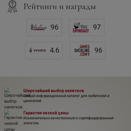
посадки, практика обрезки, селекционирование
Рейтинги и награды
Санджовезе. После многолетних опытов, направленных
на достижение высокого качества, в 2001 году было
принято решение начать реконструкцию исторических
96
97
виноградников Тиньянелло и внедрение новых методов
ведения сельского хозяйства. Тиньянелло располагается
на высоте свыше 400 метров над уровнем моря и имеет
свои особенности микроклимата и почв. Специальные
4.6
96
разработки позволили получить более плодородные
почвы.
Широчайший выбор напитков
Самый информационный каталог для любителей и
ценителей
Гарантия низкой цены
Исключительно качественный и сертифицированный
алкоголь