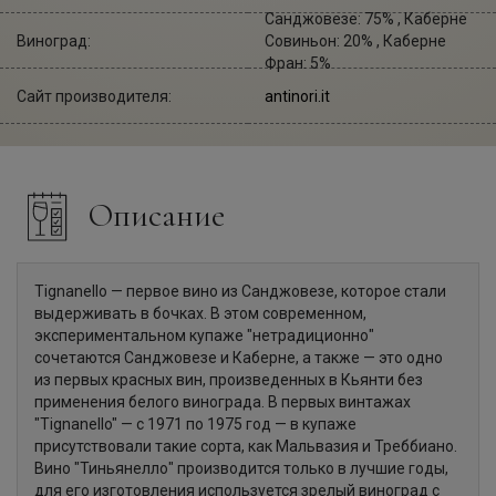
Санджовезе: 75% , Каберне
Виноград:
Совиньон: 20% , Каберне
Фран: 5%
Сайт производителя:
antinori.it
Описание
Tignanello — первое вино из Санджовезе, которое стали
выдерживать в бочках. В этом современном,
экспериментальном купаже "нетрадиционно"
сочетаются Санджовезе и Каберне, а также — это одно
из первых красных вин, произведенных в Кьянти без
применения белого винограда. В первых винтажах
"Tignanello" — с 1971 по 1975 год — в купаже
присутствовали такие сорта, как Мальвазия и Треббиано.
Вино "Тиньянелло" производится только в лучшие годы,
для его изготовления используется зрелый виноград с