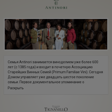
Семья Antinori занимается виноделием уже более 600
лет (с 1385 года) и входит в почетную Ассоциацию
Старейших Винных Семей (Primum Familiae Vini). Сегодня
Домом управляет уже двадцать шестое поколение
семьи. Первое документальное упоминание о
переходящем из поколения в поколение ремесле –
Раскрыть
виноделии – датируется 1385 годом. Однако и в
городских книгах тысячелетней давности есть
косвенные свидетельства винодельческой
специализации семьи Антинори!
Стоящий во главе семьи маркиз Пьеро Антинори, ныне