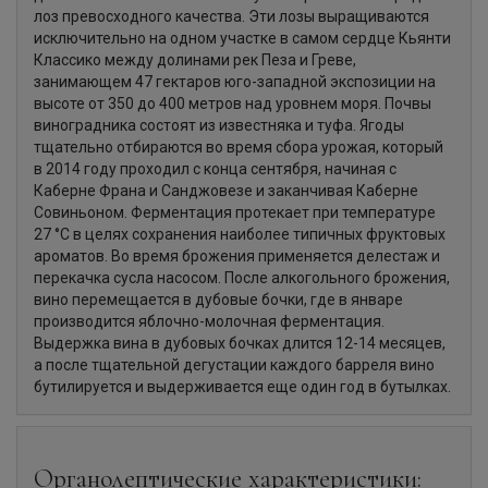
лоз превосходного качества. Эти лозы выращиваются
исключительно на одном участке в самом сердце Кьянти
Классико между долинами рек Пеза и Греве,
занимающем 47 гектаров юго-западной экспозиции на
высоте от 350 до 400 метров над уровнем моря. Почвы
виноградника состоят из известняка и туфа. Ягоды
тщательно отбираются во время сбора урожая, который
в 2014 году проходил с конца сентября, начиная с
Каберне Франа и Санджовезе и заканчивая Каберне
Совиньоном. Ферментация протекает при температуре
27 °С в целях сохранения наиболее типичных фруктовых
ароматов. Во время брожения применяется делестаж и
перекачка сусла насосом. После алкогольного брожения,
вино перемещается в дубовые бочки, где в январе
производится яблочно-молочная ферментация.
Выдержка вина в дубовых бочках длится 12-14 месяцев,
а после тщательной дегустации каждого барреля вино
бутилируется и выдерживается еще один год в бутылках.
Органолептические характеристики: