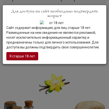
Для доступа на сайт необходимо подтвердить
Цвет:
Вино интенсивного красно-рубинового цвета с
возраст
легкими фиолетовыми бликами.
Аромат:
Вино демонстрирует роскошный аромат,
сотканный из нот спелых красных фруктов, подлеска и
Сайт содержит информацию для лиц старше 18 лет.
сладких специй.
Размещенные на нем сведения не являются рекламой,
Вкус:
Вино покоряет полным, богатым, округлым вкусом
носят исключительно информационный характер и
со сладкими танинами, дубовыми оттенками и долгим,
предназначены только для личного использования. Для
стойким послевкусием.
доступа вы должны подтвердить свое совершеннолетие.
Гастрономия:
Вино прекрасно сочетается с красным
мясом, дичью и сырами.
Я старше 18 лет