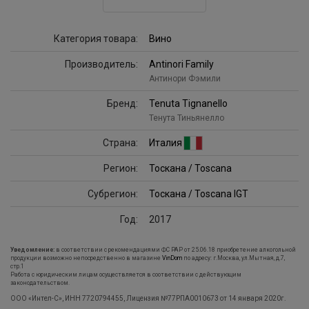
Категория товара:
Вино
Производитель:
Antinori Family
Антинори Фэмили
Бренд:
Tenuta Tignanello
Тенута Тиньянелло
Страна:
Италия
Регион:
Тоскана / Toscana
Субрегион:
Тоскана / Toscana IGT
Год:
2017
Уведомление:
в соответствии с рекомендациями ФС РАР от 25.06.18 приобретение алкогольной
продукции возможно непосредственно в магазине
VinDom
по адресу: г.Москва, ул.Мытная, д.7,
стр.1
Работа с юридическим лицам осуществляется в соответствии с действующим
законодательством.
ООО «Интел-С», ИНН 7720794455, Лицензия №77РПА0010673 от 14 января 2020г.