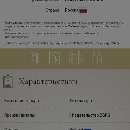
Страна:
Россия
Уведомление:
в соответствии с рекомендациями ФС РАР от 25.06.18 приобретение алкогольной
продукции возможно непосредственно в магазине
VinDom
по адресу: г.Москва, ул.Мытная, д.7,
стр.1
Работа с юридическим лицам осуществляется в соответствии с действующим
законодательством.
ООО «Интел-С», ИНН 7720794455, Лицензия №77РПА0010673 от 14 января 2020г.
Характеристики
Категория товара:
Литература
Производитель:
/ Издательство BBPG
Россия
Страна: