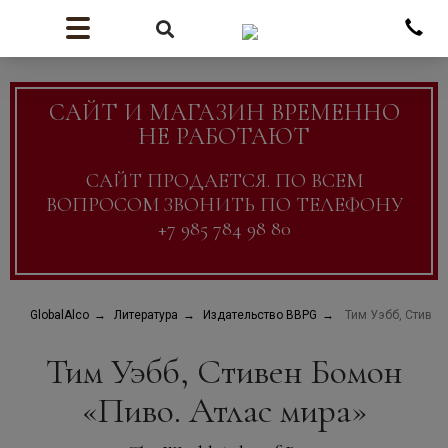
САЙТ И МАГАЗИН ВРЕМЕННО
НЕ РАБОТАЮТ
САЙТ ПРОДАЕТСЯ. ПО ВСЕМ
ВОПРОСОМ ЗВОНИТЬ ПО ТЕЛЕФОНУ
+7 985 784 98 80
GlobalAlco
Литература
Издательство BBPG
Тим Уэбб, Стивен
Тим Уэбб, Стивен Бомон
«Пиво. Атлас мира»