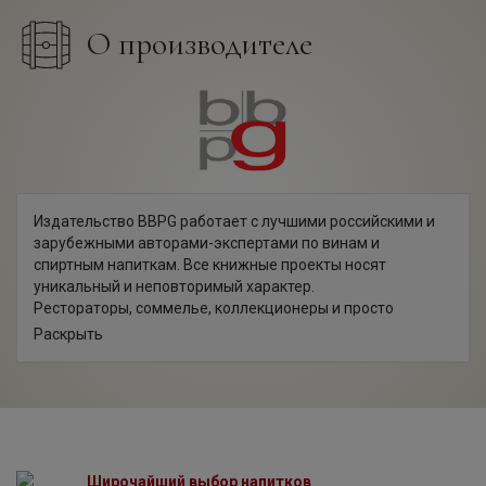
О производителе
Издательство BBPG работает с лучшими российскими и
зарубежными авторами-экспертами по винам и
спиртным напиткам. Все книжные проекты носят
уникальный и неповторимый характер.
Рестораторы, соммелье, коллекционеры и просто
любители вина с удовольствием читают книги BBPG и
Раскрыть
используют их в своей работе в качестве учебных
пособий.
Широчайший выбор напитков