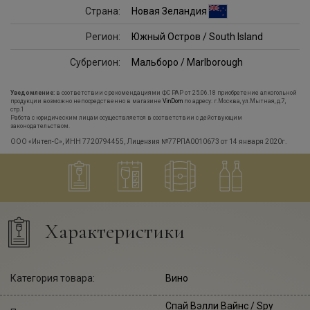
Страна:
Новая Зеландия
Регион:
Южный Остров / South Island
Субрегион:
Мальборо / Marlborough
Уведомление:
в соответствии с рекомендациями ФС РАР от 25.06.18 приобретение алкогольной
продукции возможно непосредственно в магазине
VinDom
по адресу: г.Москва, ул.Мытная, д.7,
стр.1
Работа с юридическим лицам осуществляется в соответствии с действующим
законодательством.
ООО «Интел-С», ИНН 7720794455, Лицензия №77РПА0010673 от 14 января 2020г.
Характеристики
Категория товара:
Вино
Спай Вэлли Вайнс
/ Spy