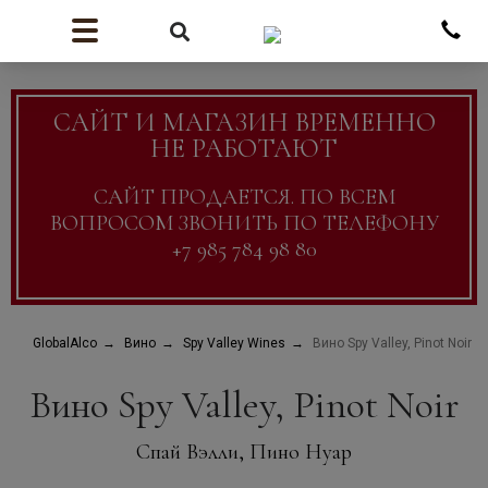
САЙТ И МАГАЗИН ВРЕМЕННО
НЕ РАБОТАЮТ
САЙТ ПРОДАЕТСЯ. ПО ВСЕМ
ВОПРОСОМ ЗВОНИТЬ ПО ТЕЛЕФОНУ
+7 985 784 98 80
GlobalAlco
Вино
Spy Valley Wines
Вино Spy Valley, Pinot Noir
Вино Spy Valley, Pinot Noir
Спай Вэлли, Пино Нуар