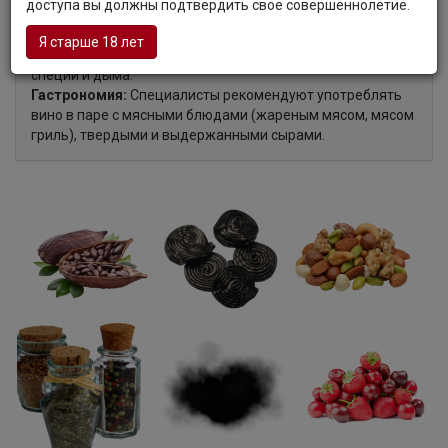
доступа вы должны подтвердить свое совершеннолетие.
свежая кислотность, мягкая текстура, слоистые тона
красных фруктов, которые подчеркнуты нюансами
Я старше 18 лет
специй. Послевкусие устойчивой, с нюансами лакрицы,
специй и дыма.
Гастрономия:
Специалисты рекомендуют употреблять
вино в паре с мясными блюдами (жареным мясом, мясом
гриль), твердыми и выдержанными сырами.