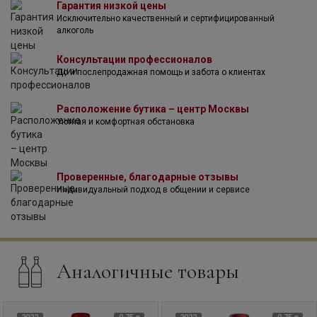
Гарантия низкой цены
Новозеландского Института Архитекторов за лучший тип
Исключительно качественный и сертифицированный
коммерческой постройки. В 2007 году владения
алкоголь
компании пополнились виноградником "Аутпост" в
долина Омака, где выращивается 4 сорта винограда. В
Консультации профессионалов
2008 году компания получила звание "Производитель
До и послепродажная помощь и забота о клиентах
Года Новой Зеландии" на UK International Wine & Spirits
Competition (IWSC). В 2010 году Спай Вэлли получили
мировое признание, выиграв на IWSC во второй раз. В
Расположение бутика – центр Москвы
2012 году в нижней Долине Вайрау у компании появился
Уютная и комфортная обстановка
еще один виноградник, на 57 акрах которого
произрастает Совиньон Блан, а также находится
заповедник.
Проверенные, благодарные отзывы
Индивидуальный подход в общении и сервисе
Аналогичные товары