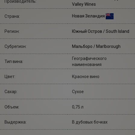
Производитель:
Valley Wines
Новая Зеландия
Страна:
Регион:
Южный Остров / South Island
Субрегион:
Мальборо / Marlborough
Географического
Тип вина:
наименования
Цвет:
Красное вино
Сахар:
Сухое
Объем:
0,75 л
Выдержка:
В дубовых бочках