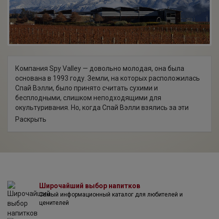
Компания Spy Valley — довольно молодая, она была
основана в 1993 году. Земли, на которых расположилась
Спай Вэлли, было принято считать сухими и
бесплодными, слишком неподходящими для
окультуривания. Но, когда Спай Вэлли взялись за эти
места, то превратили их в самые прекрасные и
Раскрыть
прохладные виноградники Мальборо.
В 1993 году Брайан и Ян Джонсоны разбили свой первый
виноградник площадью 380 акров. Собранный виноград
они продавали другим винным компаниям. С 2000 года
Джонсоны начали производить вина под лейблом "Spy
Valley" ("Долина Шпионов"), так как их винодельня
расположилась вблизи спутниковой станции связи,
Широчайший выбор напитков
Самый информационный каталог для любителей и
рядом с Echelon Global Network. Завод и погреба
ценителей
компании оборудованы по последнему слову техники.
В 2006 году Спай Вэлли выиграли премию