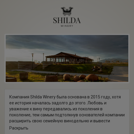
Компания Shilda Winery была основана в 2015 году, хотя
ее история началась задолго до этого. Любовь и
уважение к вину передавались из поколения в
поколение, тем самым подтолкнув основателей компании
расширить свою семейную винодельню и вывести
производство на промышленный уровень.
Раскрыть
Расположенное на площади 2 га хозяйство Shilda