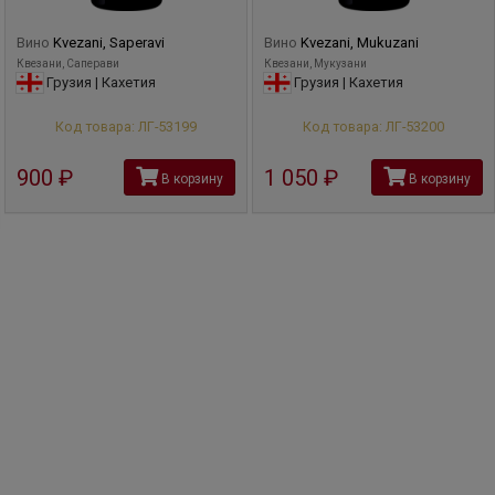
Вино
Kvezani, Saperavi
Вино
Kvezani, Mukuzani
Квезани, Саперави
Квезани, Мукузани
Грузия | Кахетия
Грузия | Кахетия
Код товара: ЛГ-53199
Код товара: ЛГ-53200
900
руб
1 050
руб
В корзину
В корзину