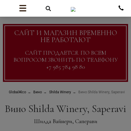
САЙТ И МАГАЗИН ВРЕМЕННО
НЕ РАБОТАЮТ
САЙТ ПРОДАЕТСЯ. ПО ВСЕМ
ВОПРОСОМ ЗВОНИТЬ ПО ТЕЛЕФОНУ
+7 985 784 98 80
GlobalAlco
Вино
Shilda Winery
Вино Shilda Winery, Saperavi
Вино Shilda Winery, Saperavi
Шилда Вайнери, Саперави