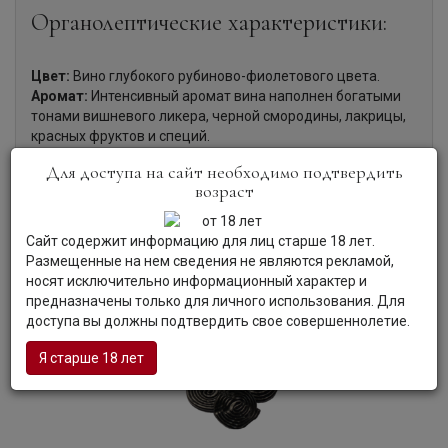
Органолептические характеристики:
Цвет:
Вино глубокого рубиново-фиолетового цвета.
Аромат:
Интенсивный аромат вина наполнен богатыми
тонами вишневого ликера, черной смородины, лакрицы,
красных фруктов и специй.
Вкус:
Насыщенный, плотный, очень ароматный вкус вина
Для доступа на сайт необходимо подтвердить
обладает гладкой текстурой, мягкими танинами,
возраст
классической терпкостью и пикантной горчинкой. Его
букет содержит ноты красных фруктов и лесных ягод.
Гастрономия:
Вино хорошо сочетается со стейком,
Сайт содержит информацию для лиц старше 18 лет.
барбекю и различными мясными блюдами.
Размещенные на нем сведения не являются рекламой,
носят исключительно информационный характер и
предназначены только для личного использования. Для
доступа вы должны подтвердить свое совершеннолетие.
Я старше 18 лет