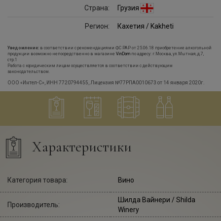
Страна:
Грузия
Регион:
Кахетия / Kakheti
Уведомление:
в соответствии с рекомендациями ФС РАР от 25.06.18 приобретение алкогольной
продукции возможно непосредственно в магазине
VinDom
по адресу: г.Москва, ул.Мытная, д.7,
стр.1
Работа с юридическим лицам осуществляется в соответствии с действующим
законодательством.
ООО «Интел-С», ИНН 7720794455, Лицензия №77РПА0010673 от 14 января 2020г.
Характеристики
Категория товара:
Вино
Шилда Вайнери
/ Shilda
Производитель:
Winery