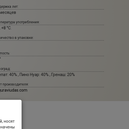
ержка лет:
 месяцев
пература употребления:
..+8 °С.
ичество в упаковке:
пость:
°
оград:
пат: 40% , Пино Нуар: 40% , Гренаш: 20%
т производителя:
guraviudas.com
, носят
значены