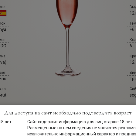
ана:
Выд
12
Тем
ион:
+6.
nya
Кол
ион:
6
 DO
Кре
ина:
12 
va)
Вин
вет:
Тре
ино
Сай
хар:
se
Brut
Для доступа на сайт необходимо подтвердить возраст
Сайт содержит информацию для лиц старше 18 лет.
Размещенные на нем сведения не являются рекламой
исключительно информационный характер и предна