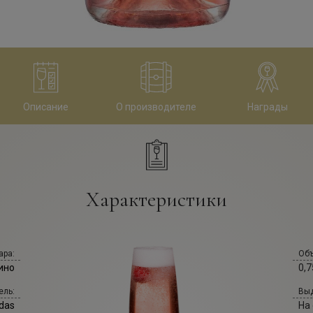
Описание
О производителе
Награды
Характеристики
ара:
Объ
ино
0,7
ель:
Выд
udas
На