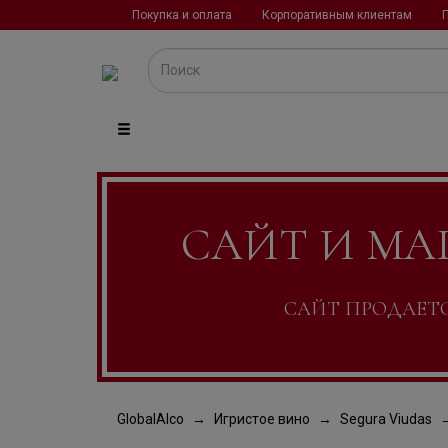
Покупка и оплата
Корпоративным клиентам
САЙТ И МА
САЙТ ПРОДАЕТСЯ
GlobalAlco
Игристое вино
Segura Viudas