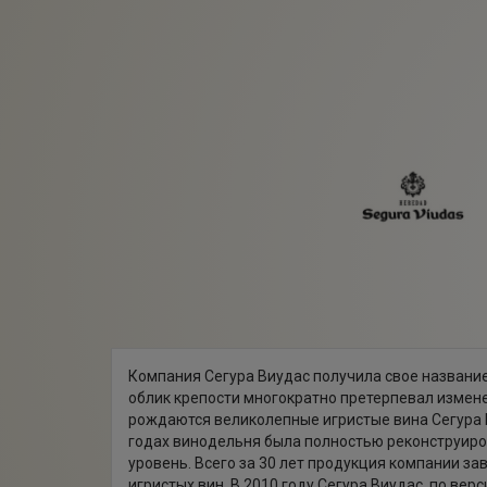
Компания Сегура Виудас получила свое название
облик крепости многократно претерпевал измене
рождаются великолепные игристые вина Сегура В
годах винодельня была полностью реконструиро
уровень. Всего за 30 лет продукция компании з
игристых вин. В 2010 году Сегура Виудас, по вер