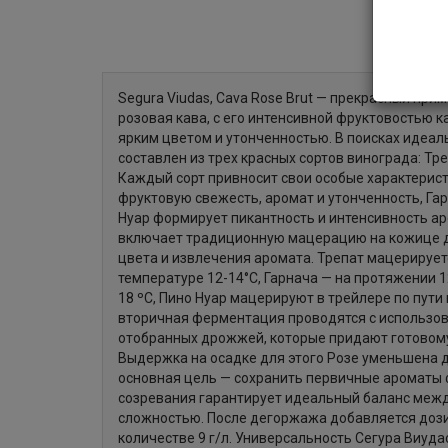
Segura Viudas, Cava Rose Brut — прекрасный прим
розовая кава, с его интенсивной фруктовостью как
ярким цветом и утонченностью. В поисках идеал
составлен из трех красных сортов винограда: Тре
Каждый сорт привносит свои особые характерист
фруктовую свежесть, аромат и утонченность, Гар
Нуар формирует пикантность и интенсивность а
включает традиционную мацерацию на кожице д
цвета и извлечения аромата. Трепат мацерируетс
температуре 12-14°C, Гарнача — на протяжении 1
18 ºC, Пино Нуар мацерируют в трейлере по пути
вторичная ферментация проводятся с использо
отобранных дрожжей, которые придают готовому
Выдержка на осадке для этого Розе уменьшена д
основная цель — сохранить первичные ароматы ф
созревания гарантирует идеальный баланс меж
сложностью. После дегоржажа добавляется доз
количестве 9 г/л. Универсальность Сегура Виуда