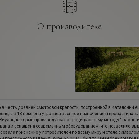
О производителе
 в честь древней смотровой крепости, построенной в Каталонии ещ
ния, а в 13 веке она утратила военное назначение и превратилась
иудас, которые производятся по традиционному методу "шампенуаз
вана и оснащена современным оборудованием, что позволило выве
авоевала признание у потребителей по всему миру и стала символо
сии престижного издания "Wine & Spirits", был признан брендом год