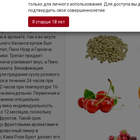
Описание
только для личного использования. Для доступа вы
подтвердить свое совершеннолетие.
Я старше 18 лет
ер того, какой должна быть
 в аромате, так и во вкусе,
ьного баланса купаж был
пат, Пино Нуар и Гарнача.
ики: Трепат придает
нача усиливает вкус, а Пино
ромата. Винификация
ля придания суслу розового
я в течение 24 часов при
2 часов при температуре 16-
 на винодельню. Первичная и
ванием специально
 вину индивидуальность.
о 12 месяцев, поскольку
руктов. Такой срок
ду фруктовыми ароматами и
ировочный ликер в
с, Кава Розе Брют делает его