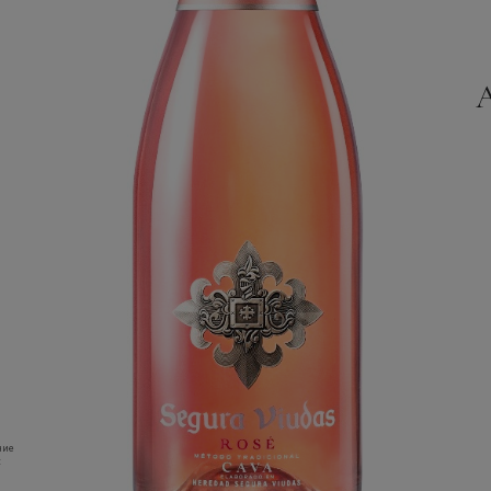
ние
: