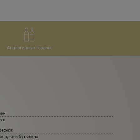
Аналогичные товары
ем:
5 л
ержка:
 осадке в бутылках