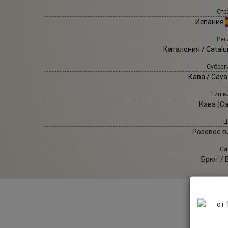
Стр
Испания
Рег
Каталония / Catalu
Субрег
Кава / Сava
Тип в
Кава (Ca
Ц
Розовое в
Са
Брют / 