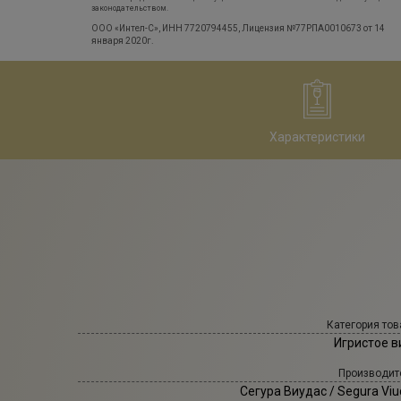
законодательством.
ООО «Интел-С», ИНН 7720794455, Лицензия №77РПА0010673 от 14
января 2020г.
Характеристики
Категория тов
Игристое в
Производит
Сегура Виудас
/ Segura Vi