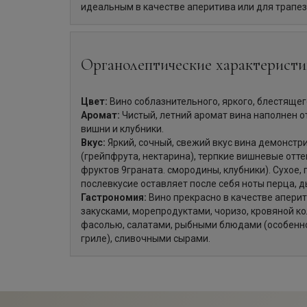
идеальным в качестве аперитива или для трапез
Органолептические характеристи
Цвет:
Вино соблазнительного, яркого, блестящег
Аромат:
Чистый, летний аромат вина наполнен о
вишни и клубники.
Вкус:
Яркий, сочный, свежий вкус вина демонстр
(грейпфрута, нектарина), терпкие вишневые отт
фруктов 9граната. смородины, клубники). Сухое,
послевкусие оставляет после себя ноты перца, д
Гастрономия:
Вино прекрасно в качестве аперит
закусками, морепродуктами, чоризо, кровяной к
фасолью, салатами, рыбными блюдами (особенно 
гриле), сливочными сырами.