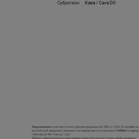
Субрегион:
Кава / Сava DO
Уведомление:
в соответствии с рекомендациями ФС РАР от 25.06.18 приобрете
алкогольной продукции возможно непосредственно в магазине
VinDom
по адресу
г.Москва, ул.Мытная, д.7, стр.1
Работа с юридическим лицам осуществляется в соответствии с действующим