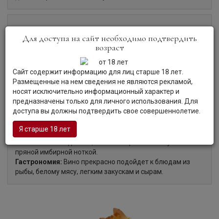
Органолептические характеристики:
Для доступа на сайт необходимо подтвердить
возраст
Цвет:
Вино ярко-золотистого цвета.
Сайт содержит информацию для лиц старше 18 лет.
Аромат:
Вино отличается свежим ароматом, сотканным
Размещенные на нем сведения не являются рекламой,
из нот спелых садовых и цитрусовых фруктов,
носят исключительно информационный характер и
смешанных с цветочными и минеральными тонами.
предназначены только для личного использования. Для
Вкус:
Вкус вина богатый, насыщенный, полный, сочный,
доступа вы должны подтвердить свое совершеннолетие.
изысканный, сбалансированный, плотный, живой, с
оттенками спелых желтых яблок, лимонной цедры,
Я старше 18 лет
грейпфрута, жимолости и минералов, энергичной
кислотностью и долгим, освежающим послевкусием с
пряной имбирной ноткой.
Гастрономия:
Вино прекрасно подойдет к блюдам из
рыбы, белому мясу, легким закускам и сырам.