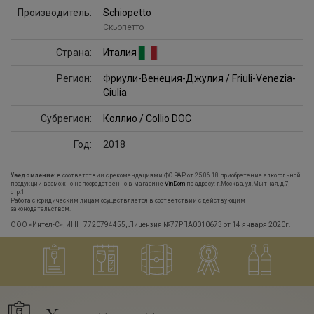
Производитель:
Schiopetto
Скьопетто
Страна:
Италия
Регион:
Фриули-Венеция-Джулия / Friuli-Venezia-
Giulia
Субрегион:
Коллио / Collio DOC
Год:
2018
Уведомление:
в соответствии с рекомендациями ФС РАР от 25.06.18 приобретение алкогольной
продукции возможно непосредственно в магазине
VinDom
по адресу: г.Москва, ул.Мытная, д.7,
стр.1
Работа с юридическим лицам осуществляется в соответствии с действующим
законодательством.
ООО «Интел-С», ИНН 7720794455, Лицензия №77РПА0010673 от 14 января 2020г.