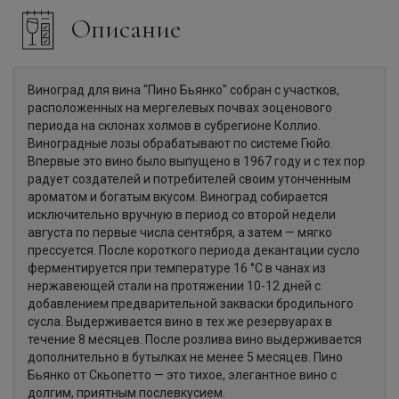
Описание
Виноград для вина "Пино Бьянко" собран с участков,
расположенных на мергелевых почвах эоценового
периода на склонах холмов в субрегионе Коллио.
Виноградные лозы обрабатывают по системе Гюйо.
Впервые это вино было выпущено в 1967 году и с тех пор
радует создателей и потребителей своим утонченным
ароматом и богатым вкусом. Виноград собирается
исключительно вручную в период со второй недели
августа по первые числа сентября, а затем — мягко
прессуется. После короткого периода декантации сусло
ферментируется при температуре 16 °C в чанах из
нержавеющей стали на протяжении 10-12 дней с
добавлением предварительной закваски бродильного
сусла. Выдерживается вино в тех же резервуарах в
течение 8 месяцев. После розлива вино выдерживается
дополнительно в бутылках не менее 5 месяцев. Пино
Бьянко от Скьопетто — это тихое, элегантное вино с
долгим, приятным послевкусием.