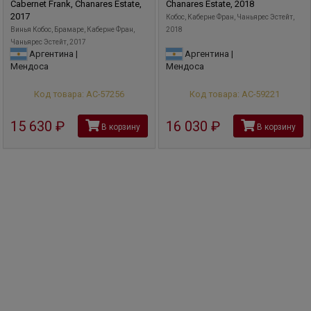
Cabernet Frank, Chanares Estate,
Chanares Estate, 2018
2017
Кобос, Каберне Фран, Чаньярес Эстейт,
Винья Кобос, Брамаре, Каберне Фран,
2018
Чаньярес Эстейт, 2017
Аргентина |
Аргентина |
Мендоса
Мендоса
Код товара: АС-57256
Код товара: АС-59221
15 630
руб
16 030
руб
В корзину
В корзину