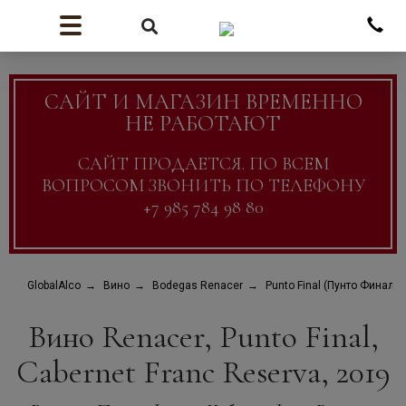
САЙТ И МАГАЗИН ВРЕМЕННО
НЕ РАБОТАЮТ
САЙТ ПРОДАЕТСЯ. ПО ВСЕМ
ВОПРОСОМ ЗВОНИТЬ ПО ТЕЛЕФОНУ
+7 985 784 98 80
GlobalAlco
Вино
Bodegas Renacer
Punto Final (Пунто Финал)
Вино Renacer, Punto Final,
Cabernet Franc Reserva, 2019