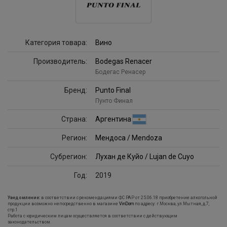
Категория товара:
Вино
Производитель:
Bodegas Renacer
Бодегас Ренасер
Бренд:
Punto Final
Пунто Финал
Страна:
Аргентина
Регион:
Мендоса / Mendoza
Субрегион:
Лухан де Куйо / Lujan de Cuyo
Год:
2019
Уведомление:
в соответствии с рекомендациями ФС РАР от 25.06.18 приобретение алкогольной
продукции возможно непосредственно в магазине
VinDom
по адресу: г.Москва, ул.Мытная, д.7,
стр.1
Работа с юридическим лицам осуществляется в соответствии с действующим
законодательством.