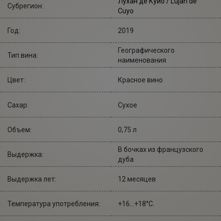
Лухан де Куйо / Lujan de
Субрегион:
Cuyo
Год:
2019
Географического
Тип вина:
наименования
Цвет:
Красное вино
Сахар:
Сухое
Объем:
0,75 л
В бочках из французского
Выдержка:
дуба
Выдержка лет:
12 месяцев
Температура употребления:
+16...+18°С.