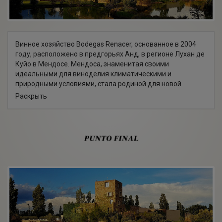
Винное хозяйство Bodegas Renacer, основанное в 2004
году, расположено в предгорьях Анд, в регионе Лухан де
Куйо в Мендосе. Мендоса, знаменитая своими
идеальными для виноделия климатическими и
природными условиями, стала родиной для новой
торговой марки, завоевавшей мировое признание.
Раскрыть
Владельцам Bodegas Renacer принадлежат 29 гектаров
виноградников, на которых в основном выращивается
сорт Мальбек, многим лозам которого уже более
полувека. Винодельня оснащена лучшим итальянским
оборудованием с автоматическим контролем
температуры, на котором работают ведущие виноделы,
обладающие уникальными знаниями о местном
терруаре.
Богатый и индивидуальный вкус вин Ренасер,
обладающих изысканным ароматом и уникальным
стилем, позволили продукции завоевать множество
наград и занять достойное место на мировом рынке.