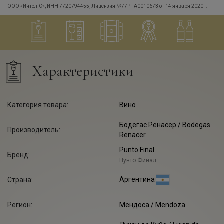
ООО «Интел-С», ИНН 7720794455, Лицензия №77РПА0010673 от 14 января 2020г.
Характеристики
Категория товара:
Вино
Бодегас Ренасер
/ Bodegas
Производитель:
Renacer
Punto Final
Бренд:
Пунто Финал
Аргентина
Страна:
Регион:
Мендоса / Mendoza