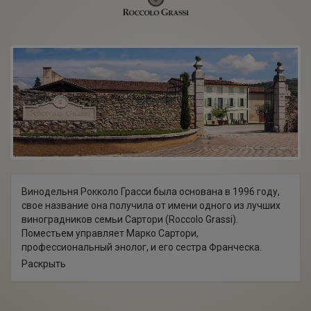
Винодельня Рокколо Грасси была основана в 1996 году,
свое название она получила от имени одного из лучших
виноградников семьи Сартори (Roccolo Grassi).
Поместьем управляет Марко Сартори,
профессиональный энолог, и его сестра Франческа.
Помимо виноградников в Вальполичелле, семья владеет
Раскрыть
участками в Соаве. Общая площадь собственных
виноградников составляет 13 га, из них 9 га отведены
под красные сорта (корвина, корвиноне, рондинелла,