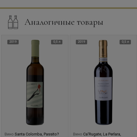
все великолепие ягод с наших благодатных почв.»
Аналогичные товары
2019
0,5 л
2019
0,5 л
Вино
Santa Colomba, Passito?
Вино
Ca'Rugate, La Perlara,