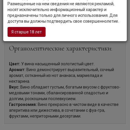
сохранить свежесть вина яблочно-молочное брожение
Размещенные на нем сведения не являются рекламой,
не выполняется. Созревание вина проходит в два этапа:
носят исключительно информационный характер и
18 месяцев в дубовых бочках (20% новых) и 24 месяца в
предназначены только для личного использования. Для
бутылках. "Ла Бройя" выпускается в ограниченном
доступа вы должны подтвердить свое совершеннолетие.
объеме, не превышающем 2400 бутылок в год.
Я старше 18 лет
Органолептические характеристики:
Цвет:
У вина насыщенный золотистый цвет.
Аромат:
Вино демонстрирует выразительный, сочный
аромат, сотканный из нот ананаса, мармелада и
нектарина.
Вкус:
Вино обладает густым, богатым вкусом с фруктово-
медовыми тонами, сбалансированной сладостью и
долгим, роскошным послевкусием.
Гастрономия:
Вино прекрасно в чистом виде в качестве
аперитива или дижестива, в сочетании с фуа-гра,
фруктами, неприторными десертами.