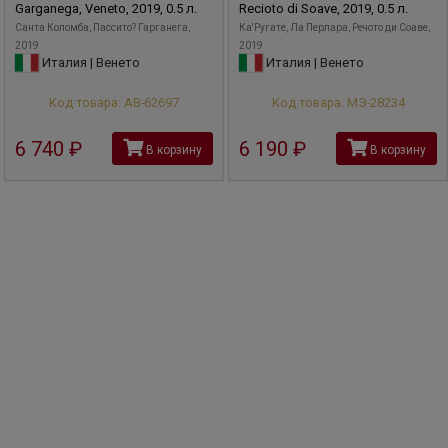
Garganega, Veneto, 2019, 0.5 л.
Recioto di Soave, 2019, 0.5 л.
Санта Коломба, Пассито? Гарганега,
Ка'Ругате, Ла Перлара, Речото ди Соаве,
2019
2019
Италия | Венето
Италия | Венето
Код товара: АВ-62697
Код товара: МЭ-28234
6 740
руб
6 190
руб
В корзину
В корзину