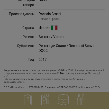
Категория
Вино
товара:
Производитель:
Roccolo Grassi
Рокколо Грасси
Страна:
Италия
Регион:
Венето / Veneto
Субрегион:
Речото ди Соаве / Recioto di Soave
DOCG
Год:
2017
Уведомление:
в соответствии с рекомендациями ФС РАР от 25.06.18 приобретение алкогольной
продукции возможно непосредственно в магазине
VinDom
по адресу: г.Москва, ул.Мытная, д.7,
стр.1
Работа с юридическим лицам осуществляется в соответствии с действующим
законодательством.
ООО «Интел-С», ИНН 7720794455, Лицензия №77РПА0010673 от 14 января 2020г.