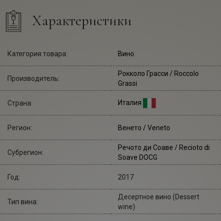
Характеристики
Категория товара:
Вино
Рокколо Грасси
/ Roccolo
Производитель:
Grassi
Италия
Страна:
Регион:
Венето / Veneto
Речото ди Соаве / Recioto di
Субрегион:
Soave DOCG
Год:
2017
Десертное вино (Dessert
Тип вина:
wine)