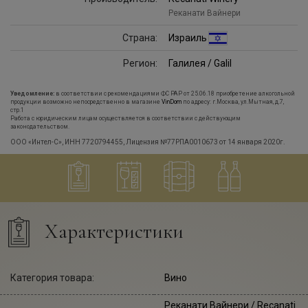
Реканати Вайнери
Страна:
Израиль
Регион:
Галилея / Galil
Уведомление:
в соответствии с рекомендациями ФС РАР от 25.06.18 приобретение алкогольной
продукции возможно непосредственно в магазине
VinDom
по адресу: г.Москва, ул.Мытная, д.7,
стр.1
Работа с юридическим лицам осуществляется в соответствии с действующим
законодательством.
ООО «Интел-С», ИНН 7720794455, Лицензия №77РПА0010673 от 14 января 2020г.
Характеристики
Категория товара:
Вино
Реканати Вайнери
/ Recanati