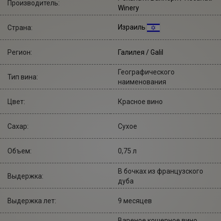
Производитель:
Winery
Израиль
Страна:
Регион:
Галилея / Galil
Географического
Тип вина:
наименования
Цвет:
Красное вино
Сахар:
Сухое
Объем:
0,75 л
В бочках из французского
Выдержка:
дуба
Выдержка лет:
9 месяцев
Вареное кошерное вино