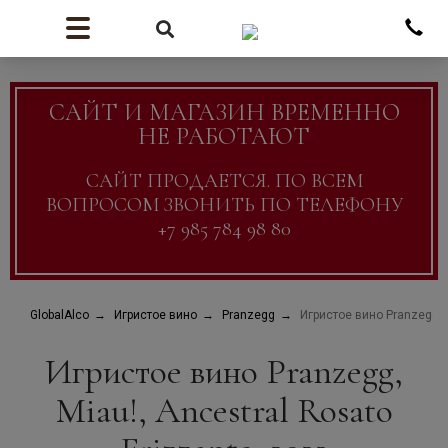
САЙТ И МАГАЗИН ВРЕМЕННО
НЕ РАБОТАЮТ
САЙТ ПРОДАЕТСЯ. ПО ВСЕМ
ВОПРОСОМ ЗВОНИТЬ ПО ТЕЛЕФОНУ
+7 985 784 98 80
GlobalAlco
Игристое вино
Pranzegg
Игристое вино Pranzegg, M
Игристое вино Pranzegg,
Miau!, Ancestral Rosato