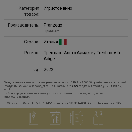
Категория
Игристое вино
товара:
Производитель:
Pranzegg
Пранцегг
Страна:
Италия
Регион:
Трентино-Альто Адидже / Trentino-Alto
Adige
Год:
2022
Уведомление:
в соответствии с рекомендациями ФС РАР от 25.06.18 приобретение алкогольной
продукции возможно непосредственно в магазине
VinDom
по адресу: г.Москва, ул.Мытная, д.7,
стр.1
Работа с юридическим лицам осуществляется в соответствии с действующим
законодательством.
ООО «Интел-С», ИНН 7720794455, Лицензия №77РПА0010673 от 14 января 2020г.