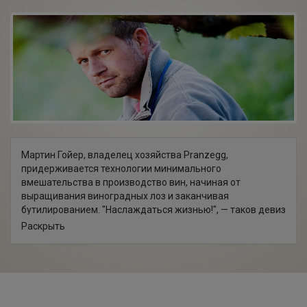
Мартин Гойер, владелец хозяйства Pranzegg,
придерживается технологии минимального
вмешательства в производство вин, начиная от
выращивания виноградных лоз и заканчивая
бутилированием. "Наслаждаться жизнью!", — таков девиз
компании. Виноградники расположены вокруг бассейна
Раскрыть
Больцано, все процессы проводятся вручную и с
применением органических методов.
Спонтанное брожение, длительная выдержка на осадке,
отсутствие фильтрации и осветления, а также
минимальное использование диоксида серы —
благодаря этим этапам в результате получается