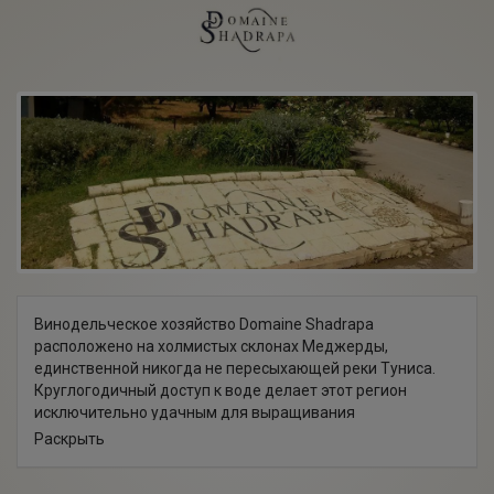
Винодельческое хозяйство Domaine Shadrapa
расположено на холмистых склонах Меджерды,
единственной никогда не пересыхающей реки Туниса.
Круглогодичный доступ к воде делает этот регион
исключительно удачным для выращивания
высококачественного винограда. Этим обстоятельством
Раскрыть
пользовались еще древние этруски, римляне и
финикийцы, производя из плодов местных лоз вино,