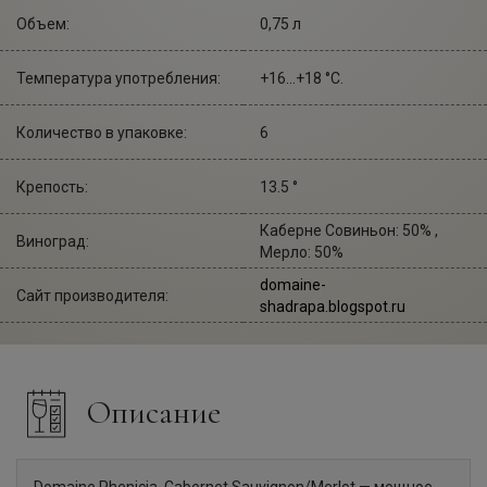
Объем:
0,75 л
Температура употребления:
+16...+18 °С.
Количество в упаковке:
6
Крепость:
13.5 °
Каберне Совиньон: 50% ,
Виноград:
Мерло: 50%
domaine-
Сайт производителя:
shadrapa.blogspot.ru
Описание