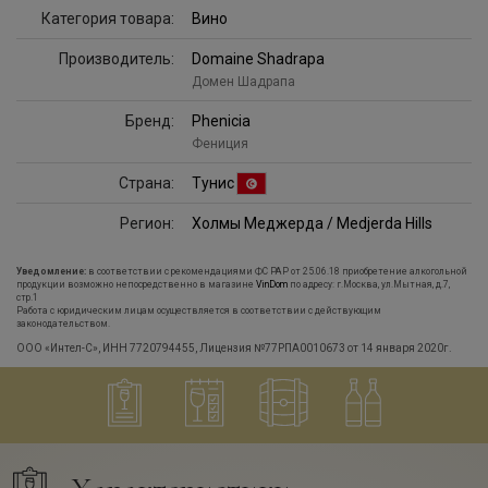
Категория товара:
Вино
Производитель:
Domaine Shadrapa
Домен Шадрапа
Бренд:
Phenicia
Фениция
Страна:
Тунис
Регион:
Холмы Меджерда / Medjerda Hills
Уведомление:
в соответствии с рекомендациями ФС РАР от 25.06.18 приобретение алкогольной
продукции возможно непосредственно в магазине
VinDom
по адресу: г.Москва, ул.Мытная, д.7,
стр.1
Работа с юридическим лицам осуществляется в соответствии с действующим
законодательством.
ООО «Интел-С», ИНН 7720794455, Лицензия №77РПА0010673 от 14 января 2020г.