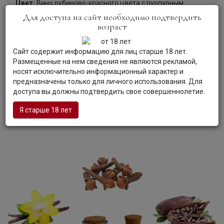
Цвет:
Вино рубиново-красного цвета с пурпурным
оттенком.
Для доступа на сайт необходимо подтвердить
Аромат:
Приятный аромат вина демонстрирует едва
возраст
уловимые сладковатые нотки ежевики, соблазнительные
штрихи специй и намеки какао.
Сайт содержит информацию для лиц старше 18 лет.
Вкус:
Вкус вина — сочный и обволакивающий, с
Размещенные на нем сведения не являются рекламой,
изысканной танинностью, демонстрирующий штрихи
носят исключительно информационный характер и
черных ягод, пышные тона спелых фруктов и намеки
предназначены только для личного использования. Для
сладких специй. В устойчивом послевкусии доминируют
доступа вы должны подтвердить свое совершеннолетие.
полутона корицы, гвоздики и ванили.
Гастрономия:
Вино сочетается с ризотто, рагу,
Я старше 18 лет
запеканкой и пастой с легкими соусами.