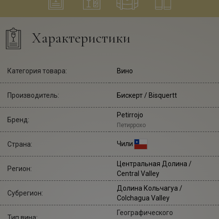
Характеристики
Категория товара:
Вино
Производитель:
Бискерт
/ Bisquertt
Petirrojo
Бренд:
Петиррохо
Чили
Страна:
Центральная Долина /
Регион:
Central Valley
Долина Кольчагуа /
Субрегион:
Colchagua Valley
Географического
Тип вина: