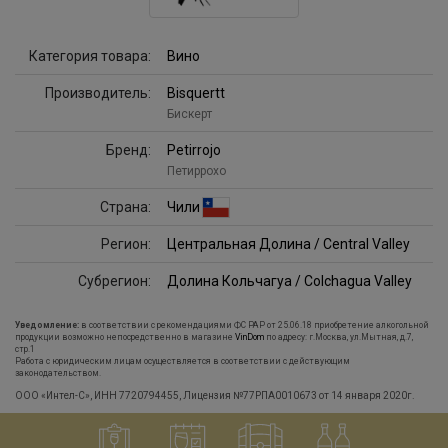
Категория товара:
Вино
Производитель:
Bisquertt
Бискерт
Бренд:
Petirrojo
Петиррохо
Страна:
Чили
Регион:
Центральная Долина / Central Valley
Субрегион:
Долина Кольчагуа / Colchagua Valley
Уведомление:
в соответствии с рекомендациями ФС РАР от 25.06.18 приобретение алкогольной
продукции возможно непосредственно в магазине
VinDom
по адресу: г.Москва, ул.Мытная, д.7,
стр.1
Работа с юридическим лицам осуществляется в соответствии с действующим
законодательством.
ООО «Интел-С», ИНН 7720794455, Лицензия №77РПА0010673 от 14 января 2020г.