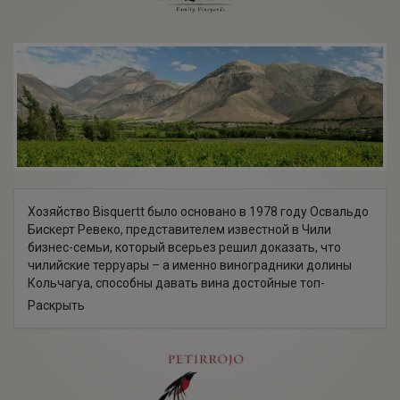
Хозяйство Bisquertt было основано в 1978 году Освальдо
Бискерт Ревеко, представителем известной в Чили
бизнес-семьи, который всерьез решил доказать, что
чилийские терруары – а именно виноградники долины
Кольчагуа, способны давать вина достойные топ-
сегмента. С самого начала винодельня была
Раскрыть
ориентирована именно на покорение топ-сегмента,
высокие рейтинги и привлечение мирового внимания к
чилийскому виноделию как таковому.
Bisquertt – действительно крупная винодельня. Для
производств вина используется только виноград с