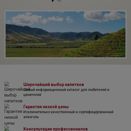
собственных виноградников: Las Garzas, Chomedahue,
Lihueimo, Rinconada, Casas Viejas, El Rulo и Trinidad. Общая
площадь виноградников составляет 750 га. Несколько
линеек вин требуют сортового разнообразия:
культивируется Шардоне, Совиньон Блан,
Гевюрцтраминер, Вионье, Каберне Совиньон, Мерло,
Карменер, Сира и Мальбек, а также редкие для Чили
сорта - Каберне Фран, Пти Вердо и Семийон. На
винодельню работает целая команда энологов под
руководством Джоаны Перейра. Освальдо Бискерт
Ревеко руководил винодельней вплоть до 2007 года,
после чего передал управление в руки следующего
поколения семьи.
Широчайший выбор напитков
Самый информационный каталог для любителей и
ценителей
Гарантия низкой цены
Исключительно качественный и сертифицированный
алкоголь
Консультации профессионалов