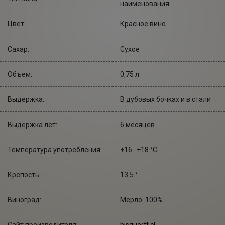
наименования
Цвет:
Красное вино
Сахар:
Сухое
Объем:
0,75 л
Выдержка:
В дубовых бочках и в стали
Выдержка лет:
6 месяцев
Температура употребления:
+16...+18 °С.
Крепость:
13.5 °
Виноград:
Мерло: 100%
Сайт производителя:
bisquertt.cl