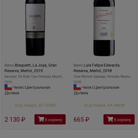
Вино
Bisquertt, La Joya, Gran
Вино
Luis Felipe Edwards,
Reserva, Merlot, 2019
Reserva, Merlot, 2018
Бискерт, Ла Хойя, Гран Резерва, Мерло,
Луис Фелипе Эдвардс, Ресерва, Мерло,
2019
2018
Чили | Центральная
Чили | Центральная
Долина
Долина
Код товара: ДТ-12950
Код товара: АА-48358
2 130
руб
665
руб
В корзину
В корзину