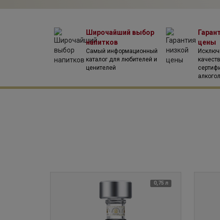
бриллиантовых звезд», а 2007-ом продажи прем
таких лидеров в сегменте крепкого алкоголя, как
Martel и виски Famous Grouse.
Широчайший выбор
Гаран
напитков
цены
Самый информационный
Исключ
каталог для любителей и
качест
ценителей
сертиф
алкого
0,75 л
0,75 л