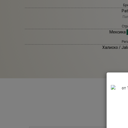
Бр
Pat
Па
Стр
Мексика
Рег
Халиско / Jal