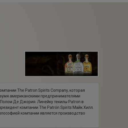
мпании The Patron Spirits Company, которая
 двумя американскими предпринимателями
Полом Де Джория. Линейку текилы Patron в
езидент компании The Patrón Spirits Майк Хилл.
философией компании является производство
 высшего качества, к чему и стремится
 Company. Ярким доказательством ее успеха