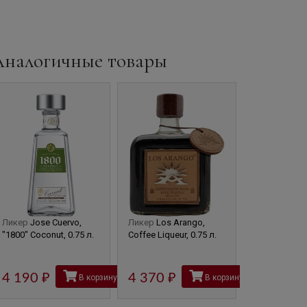
Аналогичные товары
Ликер
Jose Cuervo,
Ликер
Los Arango,
Ликер
El His
"1800" Coconut, 0.75 л.
Coffee Liqueur, 0.75 л.
Chipotle, 0.7 
4 675
4 190
руб
4 370
руб
В корзину
В корзину