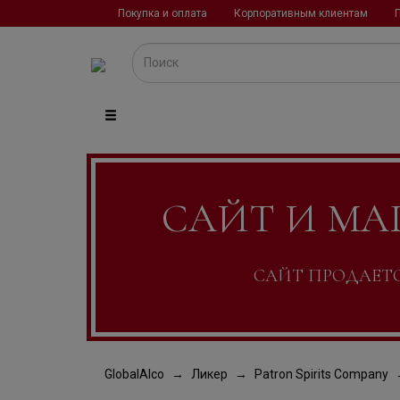
Покупка и оплата
Корпоративным клиентам
САЙТ И МА
САЙТ ПРОДАЕТСЯ
GlobalAlco
Ликер
Patron Spirits Company