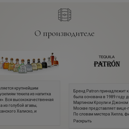
О производителе
является крупнейшим
Бренд Patron принадлежит ко
усилиям текила из напитка
была основана в 1989 году
м». Вся высококачественная
Мартином Кроули и Джоном 
а из голубой агавы,
Москве представляет вице-пр
анского Халиско, и
По словам мистера Хилла, 
яющей добиться
алкогольных напитков только
Раскрыть
ия была основана только в
компания The Patrón Spirits
рестижной награды «Пять