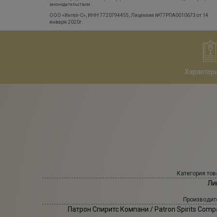
законодательством.
ООО «Интел-С», ИНН 7720794455, Лицензия №77РПА0010673 от 14
января 2020г.
Характер
Категория тов
Ли
Производит
Патрон Спиритс Компани
/ Patron Spirits Com