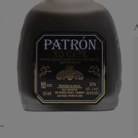
Ликер
Patron, XO Cafe
Ликер
Patron, Citronge,
Liquor, in gift box, 0.75
Orange Liquor, 0.75 л.
л.
Уточните наличие и
Уточните наличие и
цену
цену
ние
: