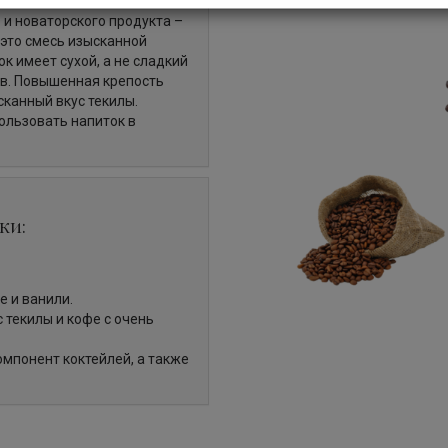
о и новаторского продукта –
 это смесь изысканной
к имеет сухой, а не сладкий
ов. Повышенная крепость
сканный вкус текилы.
ользовать напиток в
ки:
е и ванили.
 текилы и кофе с очень
мпонент коктейлей, а также