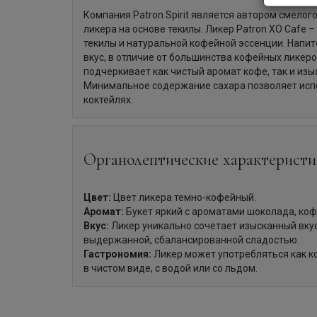
Компания Patron Spirit является автором смелог
ликера на основе текилы. Ликер Patron XO Cafe –
текилы и натуральной кофейной эссенции. Напито
вкус, в отличие от большинства кофейных ликер
подчеркивает как чистый аромат кофе, так и изы
Минимальное содержание сахара позволяет исп
коктейлях.
Органолептические характеристи
Цвет:
Цвет ликера темно-кофейный.
Аромат:
Букет яркий с ароматами шоколада, коф
Вкус:
Ликер уникально сочетает изысканный вкус
выдержанной, сбалансированной сладостью.
Гастрономия:
Ликер может употребляться как ко
в чистом виде, с водой или со льдом.