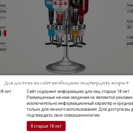
енд:
Тем
ron
+18
трон
Кре
35 
ана:
Сай
pat
ион:
isco
Для доступа на сайт необходимо подтвердить возраст
Сайт содержит информацию для лиц старше 18 лет.
Размещенные на нем сведения не являются рекламой
исключительно информационный характер и предна
только для личного использования. Для доступа вы
Описание
подтвердить свое совершеннолетие.
Я старше 18 лет