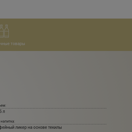
чные товары
ем:
5 л
 напитка:
фейный ликер на основе текилы