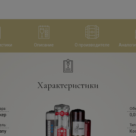
истики
Описание
О производителе
Аналоги
Характеристики
ара:
Объ
кер
0,0
ель:
Тип
pany
Ко