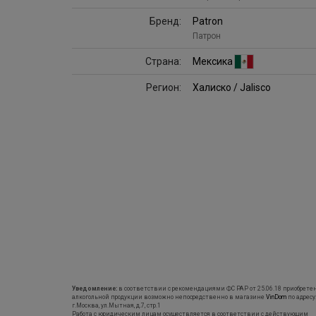
Бренд:
Patron
Патрон
Страна:
Мексика
Регион:
Халиско / Jalisco
Уведомление:
в соответствии с рекомендациями ФС РАР от 25.06.18 приобрете
алкогольной продукции возможно непосредственно в магазине
VinDom
по адресу
г.Москва, ул.Мытная, д.7, стр.1
Работа с юридическим лицам осуществляется в соответствии с действующим