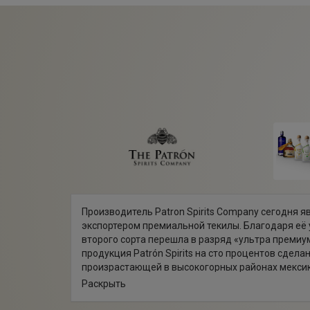
Производитель Patron Spirits Company сегодня 
экспортером премиальной текилы. Благодаря её 
второго сорта перешла в разряд «ультра премиу
продукция Patrón Spirits на сто процентов сделан
произрастающей в высокогорных районах мексик
изготавливается по особой технологии, позвол
Раскрыть
потрясающего вкуса. Несмотря на то, что компан
1989 году, в 2004-ом она уже была удостоена п