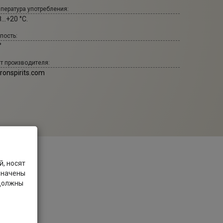
пература употребления:
...+20 °С.
пость:
°
т производителя:
ronspirits.com
, носят
значены
 должны