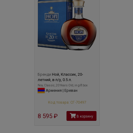
Бренди
Ной, Классик, 20-
летний, в п/у, 0.5 л.
Noy, Classic, 20 Years Old, in gift box
Армения | Ереван
Код товара: СГ-70497
8 595
руб
В корзину