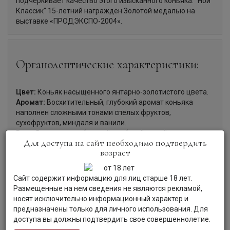
подчеркивает качество этого изысканного коньяка. "Ной
Классик" 15-летний награжден Золотой медалью на
выставке «ПРОДЭКСПО-2004».
Органолептические характеристики:
Цвет:
Коньяк насыщенного янтарно-золотистого цвета.
Аромат:
Восхитительный, глубокий аромат коньяка
наполнен сложными тонами спелых фруктов,
сухофруктов, миндаля и ванили.
Вкус:
Вкус коньяка богатый, глубокий, яркий и
Для доступа на сайт необходимо подтвердить
одновременно мягкий, с великолепной шелковистой
возраст
текстурой и сухим, слегка терпким финалом.
Гастрономия:
Коньяк рекомендуется подавать в
качестве дижестива.
Сайт содержит информацию для лиц старше 18 лет.
Размещенные на нем сведения не являются рекламой,
носят исключительно информационный характер и
предназначены только для личного использования. Для
доступа вы должны подтвердить свое совершеннолетие.