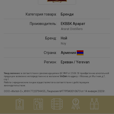
Категория товара:
Бренди
Производитель:
ЕКВВК Арарат
Ararat Distillers
Бренд:
Ной
Noy
Страна:
Армения
Регион:
Ереван / Yerevan
Уведомление:
в соответствии с рекомендациями ФС РАР от 25.06.18 приобретение алкогольной
продукции возможно непосредственно в магазине
VinDom
по адресу: г.Москва, ул.Мытная, д.7,
стр.1
Работа с юридическим лицам осуществляется в соответствии с действующим
законодательством.
ООО «Интел-С», ИНН 7720794455, Лицензия №77РПА0010673 от 14 января 2020г.