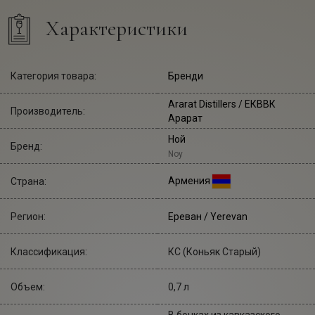
Характеристики
Категория товара:
Бренди
Ararat Distillers
/ ЕКВВК
Производитель:
Арарат
Ной
Бренд:
Noy
Армения
Страна:
Регион:
Ереван / Yerevan
Классификация:
КС (Коньяк Старый)
Объем:
0,7 л
В бочках из кавказского