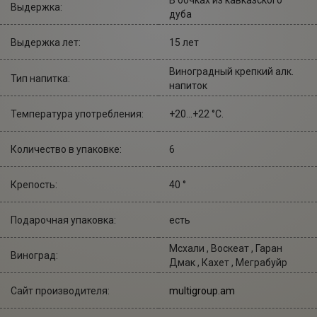
Выдержка:
дуба
Выдержка лет:
15 лет
Виноградный крепкий алк.
Тип напитка:
напиток
Температура употребления:
+20...+22 °С.
Количество в упаковке:
6
Крепость:
40 °
Подарочная упаковка:
есть
Мсхали , Воскеат , Гаран
Виноград:
Дмак , Кахет , Меграбуйр
Сайт производителя:
multigroup.am