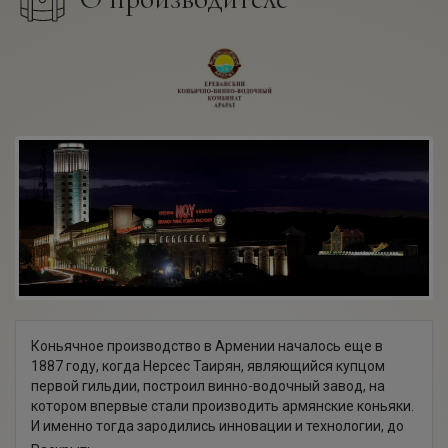
Коньячное производство в Армении началось еще в
1887 году, когда Нерсес Таирян, являющийся купцом
первой гильдии, построил винно-водочный завод, на
котором впервые стали производить армянские коньяки.
И именно тогда зародились инновации и технологии, до
сих пор являющиеся отличительной чертой армянского