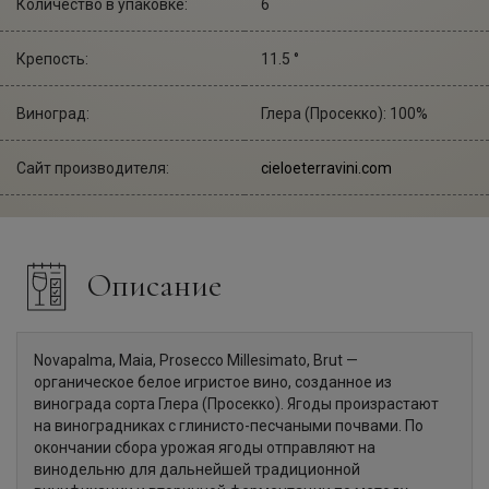
Количество в упаковке:
6
Крепость:
11.5 °
Виноград:
Глера (Просекко): 100%
Сайт производителя:
cieloeterravini.com
Описание
Novapalma, Maia, Prosecco Millesimato, Brut —
органическое белое игристое вино, созданное из
винограда сорта Глера (Просекко). Ягоды произрастают
на виноградниках с глинисто-песчаными почвами. По
окончании сбора урожая ягоды отправляют на
винодельню для дальнейшей традиционной