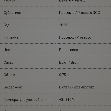
Регион:
Венето / Veneto
Субрегион:
Просекко / Prosecco DOC
Год:
2023
Тип вина:
Просекко (Prosecco)
Цвет:
Белое вино
Сахар:
Брют / Brut
Объем:
0,75 л
Выдержка:
В стальных емкостях
Температура употребления:
+8...+10 °С.