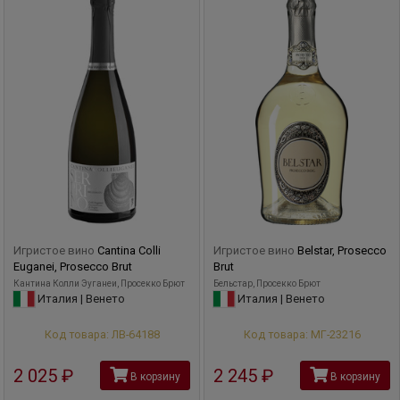
Игристое вино
Cantina Colli
Игристое вино
Belstar, Prosecco
Euganei, Prosecco Brut
Brut
Кантина Колли Эуганеи, Просекко Брют
Бельстар, Просекко Брют
Италия | Венето
Италия | Венето
Код товара: ЛВ-64188
Код товара: МГ-23216
2 025
руб
2 245
руб
В корзину
В корзину