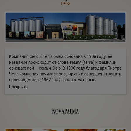
Компания Cielo E Terra была основана в 1908 году, ее
название происходит от слова земля (terra) и фамилии
основателей — семьи Cielo. В 1930 году благодаря Пиетро
Чело компания начинает расширять и совершенствовать
производство, в 1962 году создаются новые
виноградники и увеличивается выпуск продукции.
Раскрыть
Сегодня винодельню возглавляют представители
четвертого поколения, братья Лука и Пьерпаоло Чело. В
наши дни компания является одним из крупнейших
производителей региона Венето, ей принадлежит около
300 га земли. Выпускаемая продукция занимает второе
место по дистрибуции. Помимо прочего, Cielo E Terra
входит в крупнейшую группу итальянских виноделов —