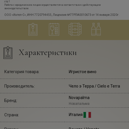
стр.1
Работа с юридическим лицам осуществляется в соответствии с действующим
законодательством.
ООО «Интел-С», ИНН 7720794455, Лицензия №77РПА0010673 от 14 января 2020г.
Характеристики
Категория товара:
Игристое вино
Производитель:
Чело э Терра
/ Cielo e Terra
Novapalma
Бренд:
Новапальма
Италия
Страна: