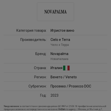
Категория товара:
Игристое вино
Производитель:
Cielo e Terra
Чело э Терра
Бренд:
Novapalma
Новапальма
Страна:
Италия
Регион:
Венето / Veneto
Субрегион:
Просекко / Prosecco DOC
Год:
2023
Уведомление:
в соответствии с рекомендациями ФС РАР от 25.06.18 приобретение алкогольной
продукции возможно непосредственно в магазине
VinDom
по адресу: г.Москва, ул.Мытная, д.7,