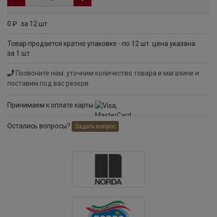
0
за 12 шт.
руб
Товар продается кратно упаковке - по 12 шт. цена указана
за 1 шт
Позвоните нам: уточним количество товара в магазине и
поставим под вас резерв
Принимаем к оплате карты
Остались вопросы?
Задать вопрос