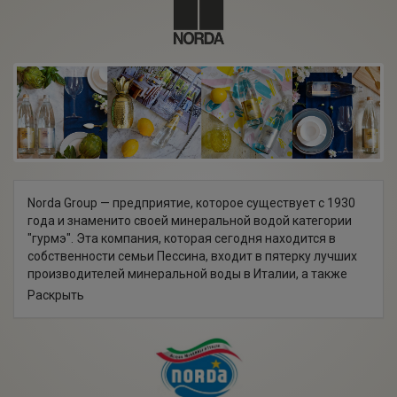
Norda Group — предприятие, которое существует с 1930
года и знаменито своей минеральной водой категории
"гурмэ". Эта компания, которая сегодня находится в
собственности семьи Пессина, входит в пятерку лучших
производителей минеральной воды в Италии, а также
является крупнейшим независимым производителем
Раскрыть
воды в Италии, не входящим в состав каких-либо
транснациональных образований. Норда владеет пятью
заводами на севере Италии, на которых бутилируется
вода, получаемая из 15-ти высокогорных источников.
Источники Норды признаны одними из самых высоких в