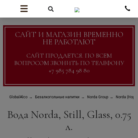
САЙТ И МАГАЗИН ВРЕМЕННО
НЕ РАБОТАЮТ
САЙТ ПРОДАЕТСЯ. ПО ВСЕМ
ВОПРОСОМ ЗВОНИТЬ ПО ТЕЛЕФОНУ
+7 985 784 98 80
GlobalAlco
Безалкогольные напитки
Norda Group
Norda (Норд
Вода Norda, Still, Glass, 0.75
л.