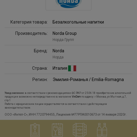
Категория товара:
Безалкогольные напитки
Производитель:
Norda Group
Норда Групп
Бренд:
Norda
Норда
Страна:
Италия
Регион:
Эмилия-Романья / Emilia-Romagna
Уведомление:
в соответствии с рекомендациями ФС РАР от 25.06.18 приобретение алкогольной
продукции возможно непосредственно в магазине
VinDom
по адресу: г.Москва, ул.Мытная, д.7,
стр.1
Работа с юридическим лицам осуществляется в соответствии с действующим
законодательством.
ООО «Интел-С», ИНН 7720794455, Лицензия №77РПА0010673 от 14 января 2020г.