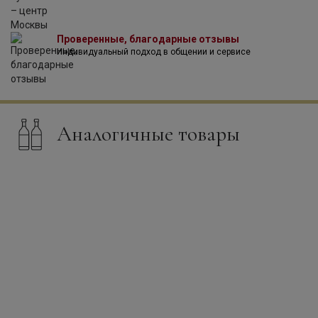
шотландские, виски созревает в дубовых бочках. В
настоящее время все заветы Масатаки Такетсуру
соблюдает его племянник. Линейка выпускаемой
Проверенные, благодарные отзывы
компанией продукции очень широка — есть как
Индивидуальный подход в общении и сервисе
односолодовый, так и купажированный виски. В 2002
году завод в Йоши стал первым японским заводом,
получившим сертификат от SMWS (Scotch Malt Whisky
Society).
Аналогичные товары