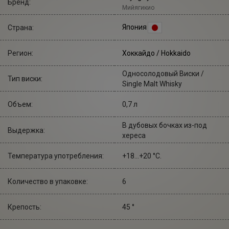
Бренд:
Мийягикио
Япония
Страна:
Регион:
Хоккайдо / Hokkaido
Односолодовый Виски /
Тип виски:
Single Malt Whisky
Объем:
0,7 л
В дубовых бочках из-под
Выдержка:
хереса
Температура употребления:
+18...+20 °С.
Количество в упаковке:
6
Крепость:
45 °