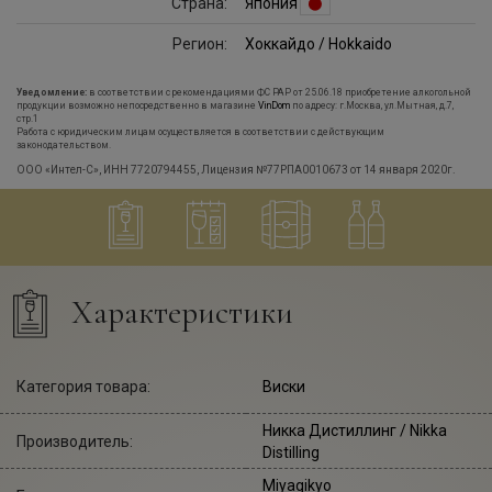
Страна:
Япония
Регион:
Хоккайдо / Hokkaido
Уведомление:
в соответствии с рекомендациями ФС РАР от 25.06.18 приобретение алкогольной
продукции возможно непосредственно в магазине
VinDom
по адресу: г.Москва, ул.Мытная, д.7,
стр.1
Работа с юридическим лицам осуществляется в соответствии с действующим
законодательством.
ООО «Интел-С», ИНН 7720794455, Лицензия №77РПА0010673 от 14 января 2020г.
Характеристики
Категория товара:
Виски
Никка Дистиллинг
/ Nikka
Производитель:
Distilling
Miyagikyo