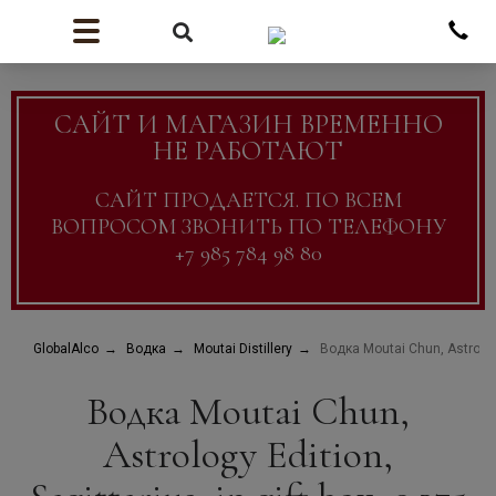
САЙТ И МАГАЗИН ВРЕМЕННО
НЕ РАБОТАЮТ
САЙТ ПРОДАЕТСЯ. ПО ВСЕМ
ВОПРОСОМ ЗВОНИТЬ ПО ТЕЛЕФОНУ
+7 985 784 98 80
GlobalAlco
Водка
Moutai Distillery
Водка Moutai Chun, Astrology 
Водка Moutai Chun,
Astrology Edition,