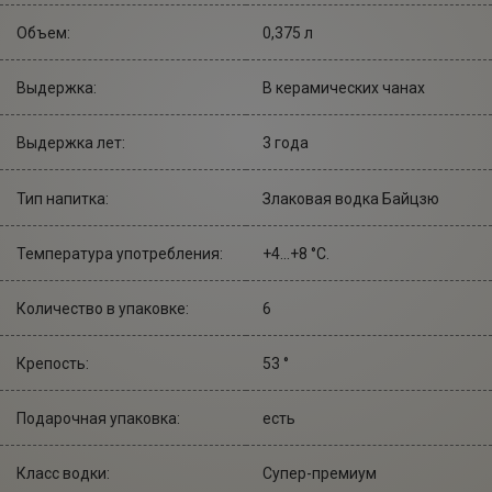
Объем:
0,375 л
Выдержка:
В керамических чанах
Выдержка лет:
3 года
Тип напитка:
Злаковая водка Байцзю
Температура употребления:
+4...+8 °С.
Количество в упаковке:
6
Крепость:
53 °
Подарочная упаковка:
есть
Класс водки:
Супер-премиум