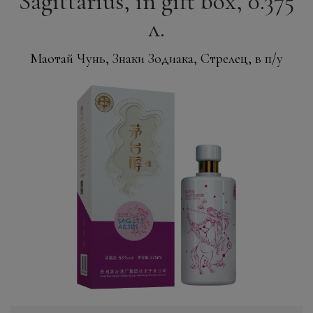
Sagittarius, in gift box, 0.375
л.
Маотай Чунь, Знаки Зодиака, Стрелец, в п/у