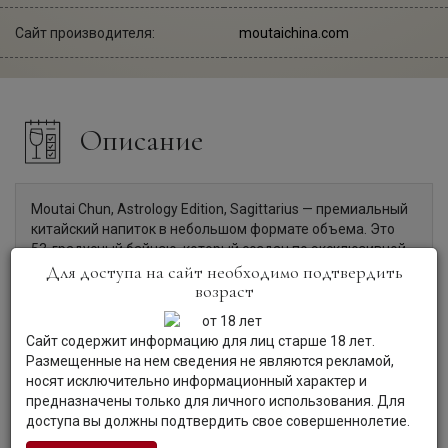
Сайт производителя:
moutaichina.com
Описание
Moutai Chun, Astrology Edition, Sagittarius — премиальный
китайский напиток в небольшом формате объема. Это
53-градусный байцзю, который создан по эксклюзивной
технологии Маотай из такого сырья, как сорго и пшеница.
Для доступа на сайт необходимо подтвердить
возраст
Каждый может найти свой знак зодиака в Созвездии
Маотай. Новая технология изготовления бутылки
подходит для повторного использования и отражает
Сайт содержит информацию для лиц старше 18 лет.
важность защиты окружающей среды. Это памятный
Размещенные на нем сведения не являются рекламой,
подарок имениннику, рожденному под знаком Стрельца.
носят исключительно информационный характер и
предназначены только для личного использования. Для
доступа вы должны подтвердить свое совершеннолетие.