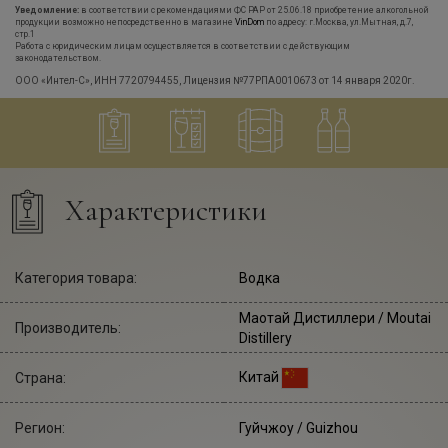
Уведомление:
в соответствии с рекомендациями ФС РАР от 25.06.18 приобретение алкогольной
продукции возможно непосредственно в магазине
VinDom
по адресу: г.Москва, ул.Мытная, д.7,
стр.1
Работа с юридическим лицам осуществляется в соответствии с действующим
законодательством.
ООО «Интел-С», ИНН 7720794455, Лицензия №77РПА0010673 от 14 января 2020г.
Характеристики
Категория товара:
Водка
Маотай Дистиллери
/ Moutai
Производитель:
Distillery
Китай
Страна:
Регион:
Гуйчжоу / Guizhou