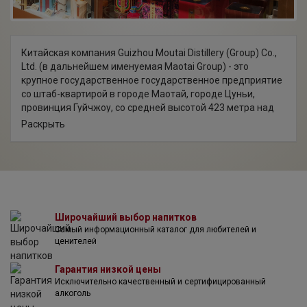
Китайская компания Guizhou Moutai Distillery (Group) Co.,
Ltd. (в дальнейшем именуемая Maotai Group) - это
крупное государственное государственное предприятие
со штаб-квартирой в городе Маотай, городе Цуньи,
провинция Гуйчжоу, со средней высотой 423 метра над
уровнем моря и площадью около 15 000 кв. км.
Раскрыть
Охраняемая территория составляет 15,03 квадратных
километров, на ней работают более 36 000 человек.
Moutai Group выбрала Guizhou Moutai Co., Ltd. в качестве
основного предприятия и участвует в таких отраслях, как
ликеро-водочные изделия, винные напитки, вино,
финансы, культурный туризм, образование, отели,
недвижимость и спиртные напитки. Ведущий продукт,
Широчайший выбор напитков
Самый информационный каталог для любителей и
байцзю Moutai, имеет долгую историю. Имеет глубокий
ценителей
культурный оттенок. В 1915 году он получил золотую
медаль Панамской международной выставки. Он также
Гарантия низкой цены
известен как «Три больших (дистиллированных)
Исключительно качественный и сертифицированный
знаменитых вина в мире» вместе с французским
алкоголь
коньяком и британским шотландским виски. «National