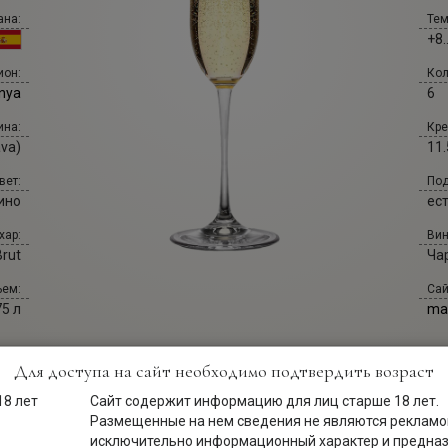
ана:
Тем
+8.
Кол
ион:
6
nya
Кре
ина:
11.
va)
Под
вет:
ес
ино
Вин
хар:
Чар
Brut
Сай
ем:
ma
75 л
Для доступа на сайт необходимо подтвердить возраст
Сайт содержит информацию для лиц старше 18 лет.
Размещенные на нем сведения не являются рекламой
исключительно информационный характер и предна