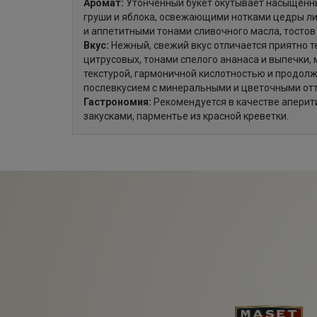
Аромат:
Утонченный букет окутывает насыщен
груши и яблока, освежающими нотками цедры ли
и аппетитными тонами сливочного масла, тостов
Вкус:
Нежный, свежий вкус отличается приятно 
цитрусовых, тонами спелого ананаса и выпечки, 
текстурой, гармоничной кислотностью и продол
послевкусием с минеральными и цветочными от
Гастрономия:
Рекомендуется в качестве аперити
закусками, парментье из красной креветки.