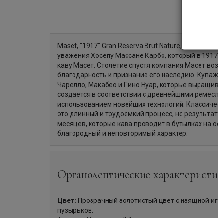
Maset, "1917" Gran Reserva Brut Nature, Cava — и
уважения Хосепу Массане Карбо, который в 1917
каву Масет. Столетие спустя компания Масет во
благодарность и признание его наследию. Купа
Чарелло, Макабео и Пино Нуар, которые выращив
создается в соответствии с древнейшими ремес
использованием новейших технологий. Классич
это длинный и трудоемкий процесс, но результат 
месяцев, которые кава проводит в бутылках на о
благородный и неповторимый характер.
Органолептические характеристи
Цвет:
Прозрачный золотистый цвет с изящной иг
пузырьков.