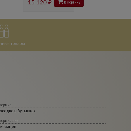
15 120
руб
В корзину
чные товары
ержка:
 осадке в бутылках
ержка лет:
 месяцев