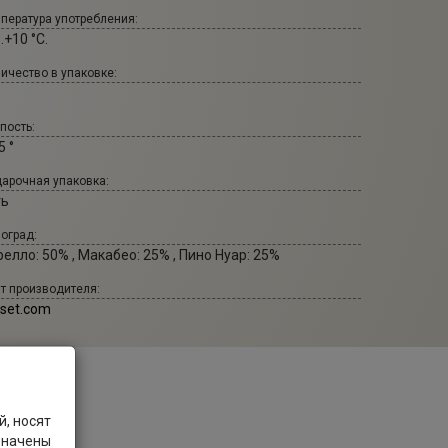
пература употребления:
..+10 °С.
ичество в упаковке:
пость:
5 °
арочная упаковка:
ть
оград:
елло: 50% , Макабео: 25% , Пино Нуар: 25%
т производителя:
set.com
, носят
значены