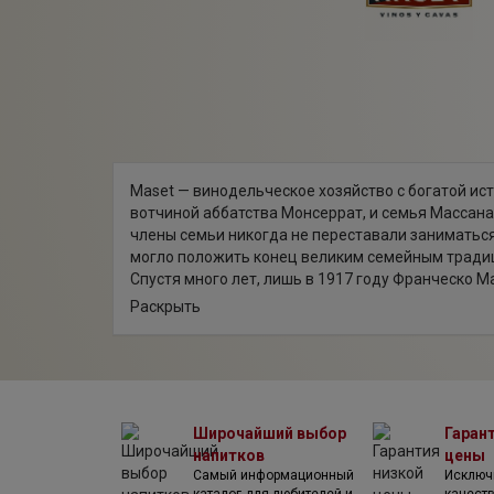
Maset — винодельческое хозяйство с богатой ис
вотчиной аббатства Монсеррат, и семья Массана
члены семьи никогда не переставали заниматься
могло положить конец великим семейным тради
Спустя много лет, лишь в 1917 году Франческо Ма
Lleo уже зарекомендовало себя в местных краях
Раскрыть
поставлять свою продукцию напрямую в Барселону
компании наступили хорошие времена, она стал
виноделия. Однако в Масет дель Льео не забыв
поколение семьи Массана.
Широчайший выбор
Гаран
напитков
цены
Самый информационный
Исключ
каталог для любителей и
качест