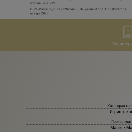
законодательством.
ООО «Интел-С», ИНН 7720794455, Лицензия №77РПА0010673 от 14
января 2020г.
Характер
Категория тов
Игристое в
Производит
Масет
/ Ma