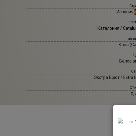
Стр
Испания
Рег
Каталония / Catalu
Тип в
Кава (Ca
Ц
Белое в
Са
Экстра Брют / Extra 
Объ
0,