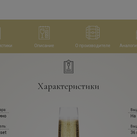
истики
Описание
О производителе
Аналоги
Характеристики
ара:
Выд
ино
На
ель:
Выд
set
36