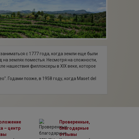
заниматься с 1777 года, когда земли еще были
 на землях поместья. Несмотря на сложности,
ле нашествия филлоксеры в XIX веке, которое
". Годами позже, в 1958 году, когда Maset del
тонио Массана купил старый грузовик, чтобы
и уже во всей Испании, благодаря чему для
огреба и внедрены современные методы
итой. Сегодня компанией управляет уже 8
оложение
Проверенные,
а – центр
благодарные
квы
отзывы