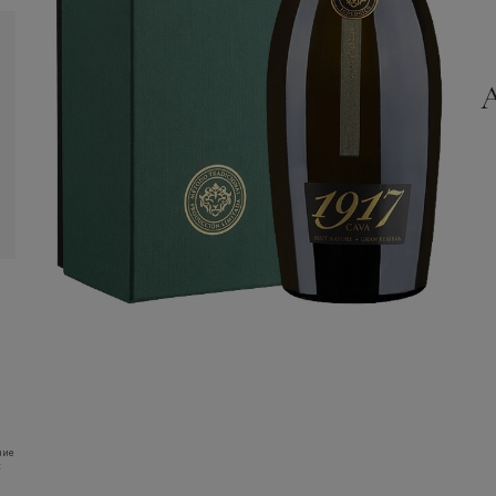
ние
: