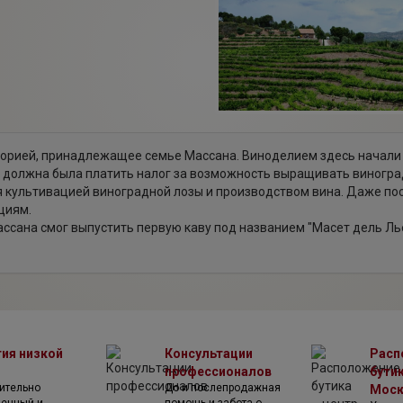
торией, принадлежащее семье Массана. Виноделием здесь начали 
 должна была платить налог за возможность выращивать виноград
 культивацией виноградной лозы и производством вина. Даже пос
циям.
ссана смог выпустить первую каву под названием "Масет дель Льео
 как производителя вина и кавы, тогдашний владелец хозяйства Ан
. Таким образом вина и кава от Maset del Lleo стали популярным
а активно расти и развиваться. Были реконструированы старые п
ают и семейные традиции, сделавшие продукцию хозяйства знамен
тия низкой
Консультации
Расп
профессионалов
бутик
ительно
До и послепродажная
Мос
венный и
помощь и забота о