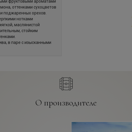
ными фруктовыми ароматами
мона, оттенками сухоцветов
 и поджаренных орехов.
терпкими нотками
мягкой, маслянистой
жительным, стойким
тенками.
ва, в паре с изысканными
О производителе