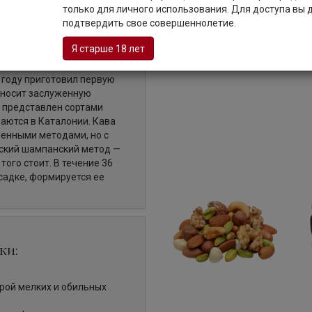
Описание
только для личного использования. Для доступа вы
подтвердить свое совершеннолетие.
Я старше 18 лет
зысканная кава, дань
 году приготовил первую
зносит заслуженную
ж представлен сортами
аются в Каталонии. Кава
ленными методами, но с
еский шампанский метод —
того стоит. В течение 36
садке, формируется ее
ки:
рой мелких и обильных