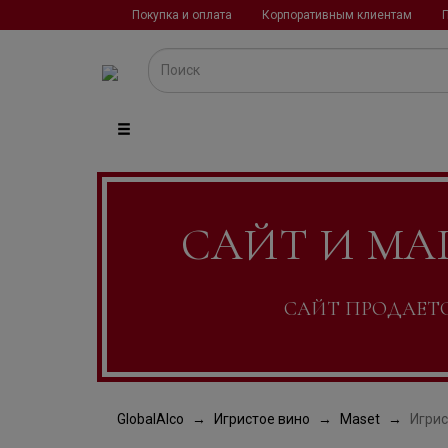
Покупка и оплата
Корпоративным клиентам
САЙТ И МА
САЙТ ПРОДАЕТСЯ
GlobalAlco
Игристое вино
Maset
Игрис