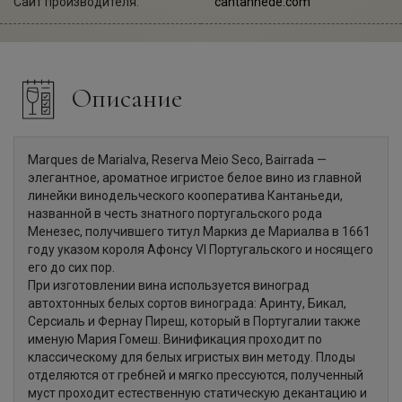
Сайт производителя:
cantanhede.com
Описание
Marques de Marialva, Reserva Meio Seco, Bairrada —
элегантное, ароматное игристое белое вино из главной
линейки винодельческого кооператива Кантаньеди,
названной в честь знатного португальского рода
Менезес, получившего титул Маркиз де Мариалва в 1661
году указом короля Афонсу VI Португальского и носящего
его до сих пор.
При изготовлении вина используется виноград
автохтонных белых сортов винограда: Аринту, Бикал,
Серсиаль и Фернау Пиреш, который в Португалии также
именую Мария Гомеш. Винификация проходит по
классическому для белых игристых вин методу. Плоды
отделяются от гребней и мягко прессуются, полученный
муст проходит естественную статическую декантацию и