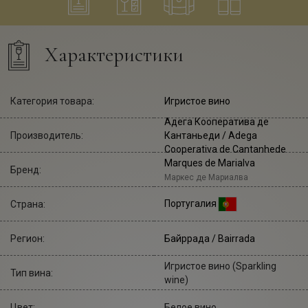
Характеристики
Категория товара:
Игристое вино
Адега Кооператива де
Производитель:
Кантаньеди
/ Adega
Cooperativa de Cantanhede
Marques de Marialva
Бренд:
Маркес де Мариалва
Португалия
Страна:
Регион:
Байррада / Bairrada
Игристое вино (Sparkling
Тип вина:
wine)
Цвет:
Белое вино