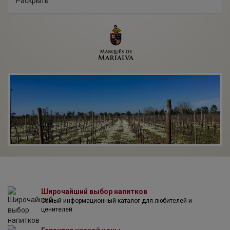
Раскрыть
виноградарей и имеет среднегодовое производство от 6
до 7 миллионов килограммов винограда. Адега
Кооператива де Кантаньеди — основной производитель
вин в регионе Байрада, на долю которого приходится от
30 до 40% общего объема производства в Байраде.
Напитки кооператива выполнены в новом, современном
стиле и обладают отличным соотношением "цена-
качество".
Широчайший выбор напитков
Самый информационный каталог для любителей и
ценителей