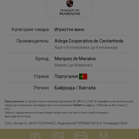
Категория товара:
Игристое вино
Производитель:
Adega Cooperativa de Cantanhede
Адега Кооператива де Кантаньеди
Бренд:
Marques de Marialva
Маркес де Мариалва
Страна:
Португалия
Регион:
Байррада / Bairrada
Уведомление:
в соответствии с рекомендациями ФС РАР от 25.06.18 приобретение алкогольной
продукции возможно непосредственно в магазине
VinDom
по адресу: г.Москва, ул.Мытная, д.7,
стр.1
Работа с юридическим лицам осуществляется в соответствии с действующим
законодательством.
ООО «Интел-С», ИНН 7720794455, Лицензия №77РПА0010673 от 14 января 2020г.