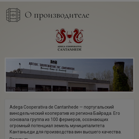
О производителе
Adega Cooperativa de Cantanhede — португальский
винодельческий кооператив из региона Байрада. Его
основала группа из 100 фермеров, осознающих
огромный потенциал земель муниципалитета
Кантаньеди для производства вин высшего качества.
Сегодня винодельня насчитывает около 700 активных