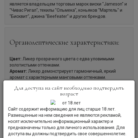
является владельцем торговых марок виски "Jameson" и
"Чивас Ригал", текилы "Ольмека", коньяков "Мартель" и
"Бисквит", джина "Beefeater" и других брендов.
Органолептические характеристики:
Цвет:
Ликер прозрачного цвета с едва уловимыми
золотистыми оттенками.
Аромат:
Ликер демонстрирует гармоничный, яркий
аромат с характерными манговыми оттенками.
Вкус:
Вкус ликера яркий, сбалансированный, с нотами
Для доступа на сайт необходимо подтвердить
спелого манго и приятным послевкусием.
возраст
Гастрономия:
На базе ликера "Малибу" существует
большое количество коктейлей. Можно добавить ликер в
сок или тоник.
Сайт содержит информацию для лиц старше 18 лет.
Размещенные на нем сведения не являются рекламой,
носят исключительно информационный характер и
предназначены только для личного использования. Для
доступа вы должны подтвердить свое совершеннолетие.