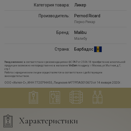
Категория товара:
Ликер
Производитель:
Pernod Ricard
Перно Рикар
Бренд:
Malibu
Малибу
Страна:
Барбадос
Уведомление:
в соответствии с рекомендациями ФС РАР от 25.06.18 приобретение алкогольной
продукции возможно непосредственно в магазине
VinDom
по адресу: г.Москва, ул.Мытная, д.7,
стр.1
Работа с юридическим лицам осуществляется в соответствии с действующим
законодательством.
ООО «Интел-С», ИНН 7720794455, Лицензия №77РПА0010673 от 14 января 2020г.
Характеристики