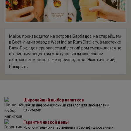
рынках более 80 стран мира.
На многих из них Pernod Ricard занимает заслуженное
первое место. Благодаря широкой линейке брендов,
развитой системе дистрибуции, креативному маркетингу
и стратегии премиального продвижения бренды Pernod
Ricard неизменно занимают лидирующие места в своих
сегментах. Все это позволяет компании выгодно
Malibu производится на острове Барбадос, на старейшем
отличаться от конкурентов и сохранять лояльность
в Вест-Индии заводе West Indian Rum Distillery, в местечке
истинных ценителей элитного алкоголя.
Блэк-Рок, где первоклассный легкий ром смешивается по
старинным рецептам с натуральным кокосовым
экстрактом местного же производства. Экзотический,
утонченный вкус Malibu, сладость и низкая крепость
Раскрыть
делают его идеальным напитком для девушек,
одинаково интересным как в сочетании с соком или
содовой, так и в составе сложных тропических коктейлей.
Широчайший выбор напитков
Самый информационный каталог для любителей и
ценителей
Гарантия низкой цены
Исключительно качественный и сертифицированный