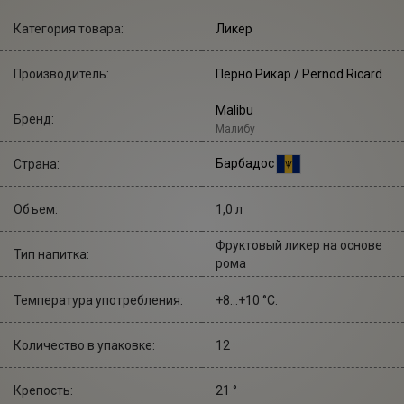
Категория товара:
Ликер
Производитель:
Перно Рикар
/ Pernod Ricard
Malibu
Бренд:
Малибу
Барбадос
Страна:
Объем:
1,0 л
Фруктовый ликер на основе
Тип напитка:
рома
Температура употребления:
+8...+10 °С.
Количество в упаковке:
12
Крепость:
21 °