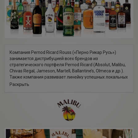
Компания Pernod Ricard Rouss («Перно Рикар Русь»)
занимается дистрибуцией всех брендов из
стратегического портфеля Pernod Ricard (Absolut, Malibu,
Chivas Regal, Jameson, Martell, Ballantine’s, Olmeca и др.).
Также компания развивает линейку успешных локальных
брендов, среди которых лидер армянских коньяков –
Раскрыть
легендарный АрАрАт и премиальная водка Алтай.
Таким образом, главное преимущество компании Pernod
Ricard Rouss – обширный портфель брендов,
покрывающий практически все категории алкогольного
рынка.
За 40 лет своей истории компания выросла до уровня
международного гиганта, занимающегося
производством и дистрибуцией своей продукции на