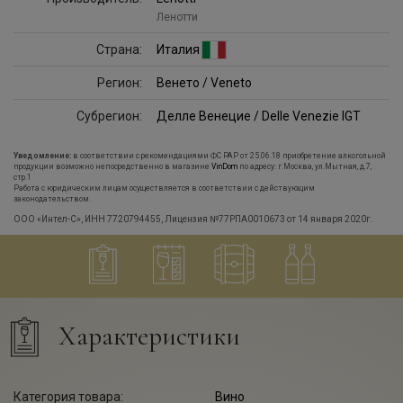
Ленотти
Страна:
Италия
Регион:
Венето / Veneto
Субрегион:
Делле Венецие / Delle Venezie IGT
Уведомление:
в соответствии с рекомендациями ФС РАР от 25.06.18 приобретение алкогольной
продукции возможно непосредственно в магазине
VinDom
по адресу: г.Москва, ул.Мытная, д.7,
стр.1
Работа с юридическим лицам осуществляется в соответствии с действующим
законодательством.
ООО «Интел-С», ИНН 7720794455, Лицензия №77РПА0010673 от 14 января 2020г.
Характеристики
Категория товара:
Вино