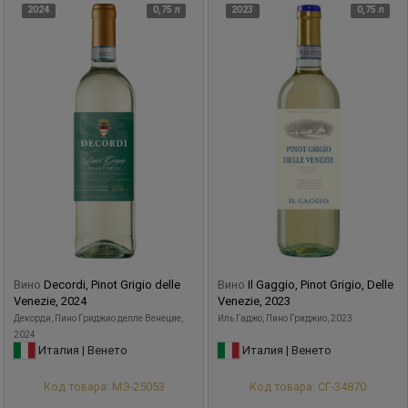
2024
0,75 л
2023
0,75 л
минут с целью выявления бракованного экземпляра.
Главная цель компании Ленотти, определенная еще в
1968 году, гласит: "Поставлять нашим клиентам
продукцию высокого качества по конкурентоспособным
ценам". Эту задачу семья виноделов из года в год
внедряет в жизнь, даря своим поклонникам прекрасные
вина по демократичным ценам.
Вино
Decordi, Pinot Grigio delle
Вино
Il Gaggio, Pinot Grigio, Delle
Venezie, 2024
Venezie, 2023
Декорди, Пино Гриджио делле Венецие,
Иль Гаджо, Пино Гриджио, 2023
2024
Италия | Венето
Италия | Венето
Код товара: МЭ-25053
Код товара: СГ-34870