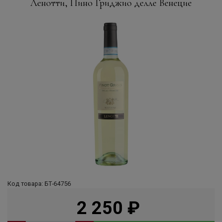
Ленотти, Пино Гриджио делле Венецие
Код товара: БТ-64756
2 250
руб