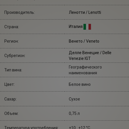
Производитель:
Ленотти
/ Lenotti
Италия
Страна:
Регион:
Венето / Veneto
Делле Венецие / Delle
Субрегион:
Venezie IGT
Географического
Тип вина:
наименования
Цвет:
Белое вино
Сахар:
Сухое
Объем:
0,75 л
Температура употребления:
+10...+12 °С.