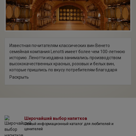
Известная почитателям классических вин Венето
семейная компания Lenotti имеет более чем 100-летнюю
историю. Ленотти издавна занимались производством
высококачественных красных, розовых и белых вин,
которые пришлись по вкусу потребителям благодаря
выразительности и отменным характеристикам. Годом
Раскрыть
основания компании на берегах озера Гарда считается
1906 год. Исторически сложилось, что эта область в
самом центре Бардолино благосклонна к
виноградарству и является родиной великолепных
виноградников. Холмистая местность, близость озера и
глинистые почвы с примесью щебня способствуют
выращиванию красных сортов винограда — Мерло,
Широчайший выбор напитков
Самый информационный каталог для любителей и
Санджовезе, Корвина, Рондинелла, Молинара, а почвы
ценителей
вулканического происхождения и аллювиальные почвы