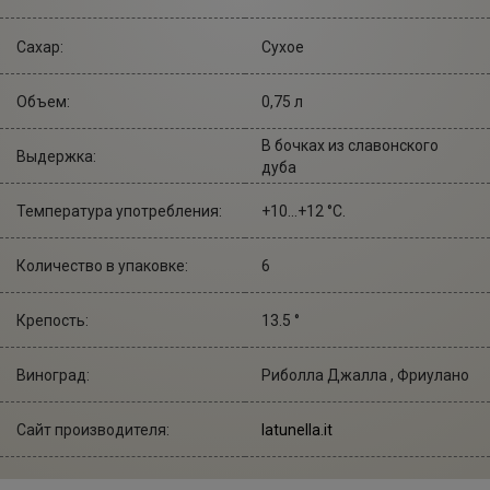
Сахар:
Сухое
Объем:
0,75 л
В бочках из славонского
Выдержка:
дуба
Температура употребления:
+10...+12 °С.
Количество в упаковке:
6
Крепость:
13.5 °
Виноград:
Риболла Джалла , Фриулано
Сайт производителя:
latunella.it