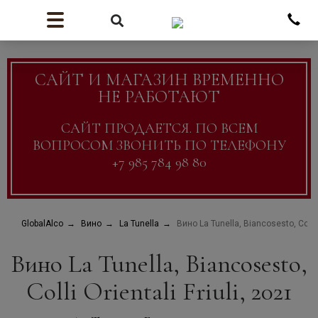
САЙТ И МАГАЗИН ВРЕМЕННО
НЕ РАБОТАЮТ
САЙТ ПРОДАЕТСЯ. ПО ВСЕМ
ВОПРОСОМ ЗВОНИТЬ ПО ТЕЛЕФОНУ
+7 985 784 98 80
GlobalAlco
Вино
La Tunella
Вино La Tunella, Biancosesto, Colli O
Вино La Tunella, Biancosesto,
Colli Orientali Friuli, 2021