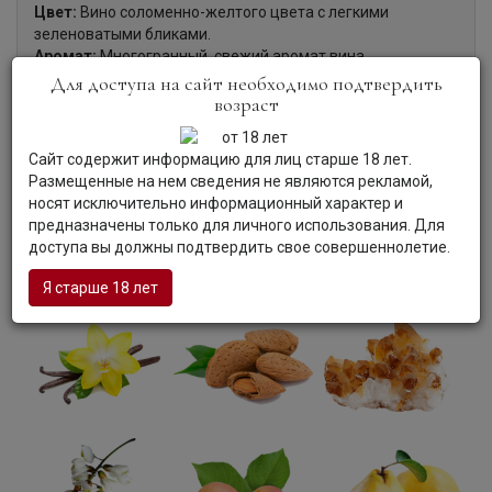
Цвет:
Вино соломенно-желтого цвета с легкими
зеленоватыми бликами.
Аромат:
Многогранный, свежий аромат вина
раскрывается оттенками белых фруктов, ванили, цветов
Для доступа на сайт необходимо подтвердить
акации и заварного крема.
возраст
Вкус:
Вкус вина мягкий, сбалансированный, с
фруктовыми акцентами, пикантной кислинкой и тонкими
Сайт содержит информацию для лиц старше 18 лет.
миндальными нюансами в послевкусии.
Размещенные на нем сведения не являются рекламой,
Гастрономия:
Вино превосходно в качестве аперитива, в
носят исключительно информационный характер и
паре с антипасти, разнообразными закусками, рыбой,
предназначены только для личного использования. Для
лобстерами, креветками, лососем, супами и ризотто.
доступа вы должны подтвердить свое совершеннолетие.
Я старше 18 лет