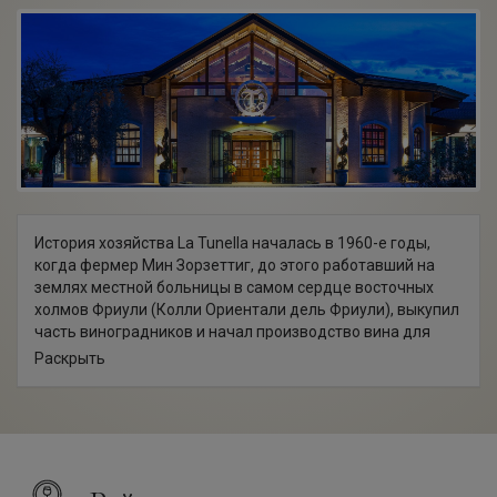
История хозяйства La Tunella началась в 1960-е годы,
когда фермер Мин Зорзеттиг, до этого работавший на
землях местной больницы в самом сердце восточных
холмов Фриули (Колли Ориентали дель Фриули), выкупил
часть виноградников и начал производство вина для
своей семьи.
Раскрыть
Эти вина стали настолько популярными среди друзей и
соседей, что семья Зорзеттиг решила производить вина
для продажи. Так зародилась новая винодельческая
династия, которая, опираясь на опыт старших поколений,
много сделала для развития своего хозяйства и достигла
отличных результатов за годы кропотливой работы.