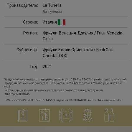
Производитель:
La Tunella
Ла Тунелла
Страна:
Италия
Регион:
Фриули-Венеция-Джулия / Friuli-Venezia-
Giulia
Субрегион:
Фриули Колли Ориентали / Friuli Colli
Orientali DOC
Год:
2021
Уведомление:
в соответствии с рекомендациями ФС РАР от 25.06.18 приобретение алкогольной
продукции возможно непосредственно в магазине
VinDom
по адресу: г.Москва, ул.Мытная, д.7,
стр.1
Работа с юридическим лицам осуществляется в соответствии с действующим
законодательством.
ООО «Интел-С», ИНН 7720794455, Лицензия №77РПА0010673 от 14 января 2020г.