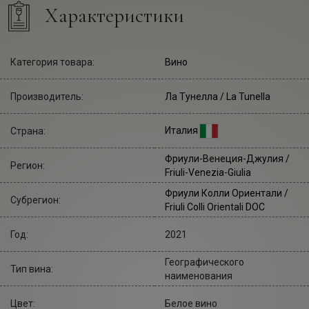
Характеристики
Категория товара:
Вино
Производитель:
Ла Тунелла
/ La Tunella
Италия
Страна:
Фриули-Венеция-Джулия /
Регион:
Friuli-Venezia-Giulia
Фриули Колли Ориентали /
Субрегион:
Friuli Colli Orientali DOC
Год:
2021
Географического
Тип вина:
наименования
Цвет:
Белое вино