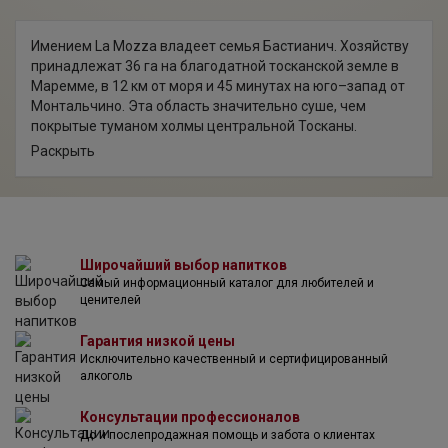
интенсивностью аромата.
Имением La Mozza владеет семья Бастианич. Хозяйству
принадлежат 36 га на благодатной тосканской земле в
Маремме, в 12 км от моря и 45 минутах на юго–запад от
Монтальчино. Эта область значительно суше, чем
покрытые туманом холмы центральной Тосканы.
Отсутствие утренней влаги позволяет винограду
Раскрыть
созревать с самого рассвета и до заката. Дожди редко
выпадают, а остров Эльба, находящийся недалеко от
берега, является естественной преградой от ветра и
перенаправляет идущие на восток потоки воды на север
и юг. Таким образом, местность словно создана для
Широчайший выбор напитков
выращивания сиры и Аликанте, обожающих засушливый
Самый информационный каталог для любителей и
климат, а кислотность Санджовезе здесь
ценителей
эволюционирует в тона сочной вишни в Мореллино.
Гарантия низкой цены
Исключительно качественный и сертифицированный
алкоголь
Консультации профессионалов
До и послепродажная помощь и забота о клиентах