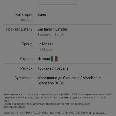
Категория
Вино
товара:
Производитель:
Bastianich Estates
Бастианич Эстейт
Бренд:
La Mozza
Ла Моцца
Страна:
Италия
Регион:
Тоскана / Toscana
Субрегион:
Мореллино ди Скансано / Morellino di
Scansano DOCG
Уведомление:
в соответствии с рекомендациями ФС РАР от 25.06.18 приобретение алкогольной
продукции возможно непосредственно в магазине
VinDom
по адресу: г.Москва, ул.Мытная, д.7,
стр.1
Работа с юридическим лицам осуществляется в соответствии с действующим
законодательством.
ООО «Интел-С», ИНН 7720794455, Лицензия №77РПА0010673 от 14 января 2020г.