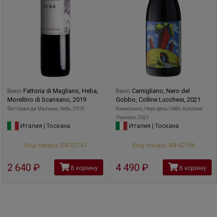
Вино
Fattoria di Magliano, Heba,
Вино
Camigliano, Nero del
Morellino di Scansano, 2019
Gobbo, Colline Lucchesi, 2021
Фаттория ди Мальяно, Хеба, 2019
Камильяно, Неро дель Гоббо, Коллине
Луккези, 2021
Италия | Тоскана
Италия | Тоскана
Код товара: БВ-32747
Код товара: АВ-62766
2 640
руб
4 490
руб
В корзину
В корзину