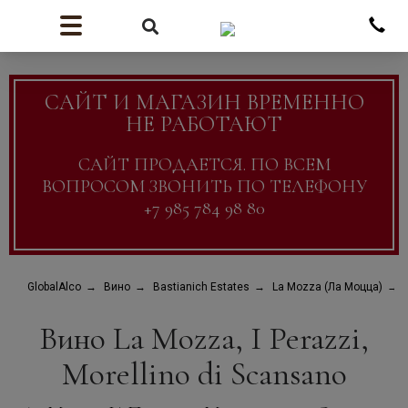
САЙТ И МАГАЗИН ВРЕМЕННО
НЕ РАБОТАЮТ
САЙТ ПРОДАЕТСЯ. ПО ВСЕМ
ВОПРОСОМ ЗВОНИТЬ ПО ТЕЛЕФОНУ
+7 985 784 98 80
GlobalAlco
Вино
Bastianich Estates
La Mozza (Ла Моцца)
Вино La Mozza, I Perazzi,
Morellino di Scansano