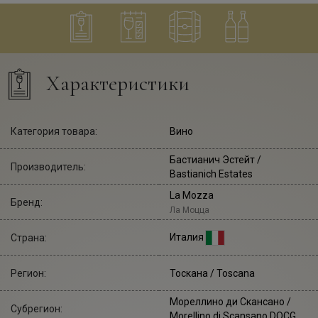
Характеристики
Категория товара:
Вино
Бастианич Эстейт
/
Производитель:
Bastianich Estates
La Mozza
Бренд:
Ла Моцца
Италия
Страна:
Регион:
Тоскана / Toscana
Мореллино ди Скансано /
Субрегион:
Morellino di Scansano DOCG