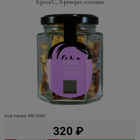
Креек'С, Крекеры соленые
Код товара: МВ-23947
320
руб