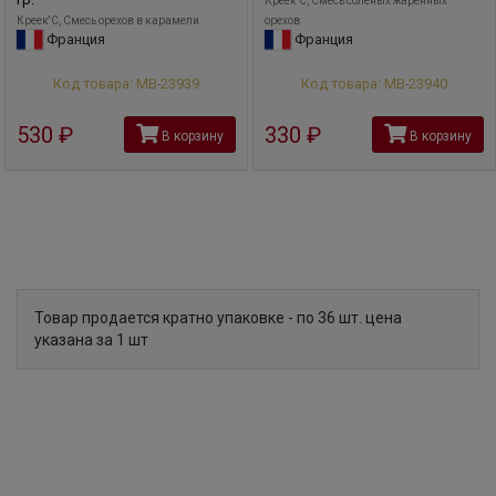
Креек'С, Смесь соленых жаренных
Креек'С, Смесь орехов в карамели
орехов
Франция
Франция
Код товара: МВ-23939
Код товара: МВ-23940
530
руб
330
руб
В корзину
В корзину
Товар продается кратно упаковке - по 36 шт. цена
указана за 1 шт