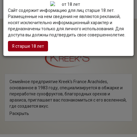
Сайт содержит информацию для лиц старше 18 лет.
Размещенные на нем сведения не являются рекламой,
носят исключительно информационный характер и
О производителе
предназначены только для личного использования. Для
доступа вы должны подтвердить свое совершеннолетие.
Я старше 18 лет
Семейное предприятие Kreek's France Arachides,
основанное в 1983 году, специализируется в обжарке и
переработке сухофруктов, благородных орехов и
арахиса, приглашает вас познакомиться с его вселенной,
где создается вкус.
Французское ноу-хау и страсть позволяют развиваться
Раскрыть
как на национальном, так и на международном уровнях.
Продукция представлена на таких рынках как: гостиницы
класса люкс, магазины деликатесов, кейтеринг на борту
самолетов и поездов, места общественного питания,