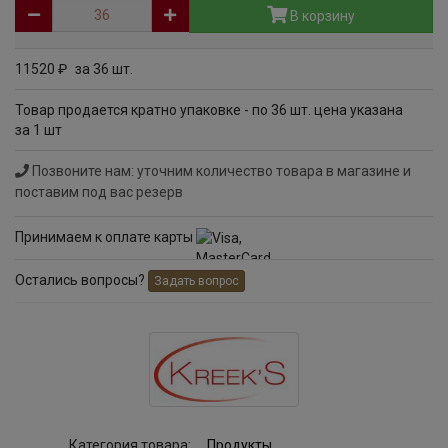
В корзину
11520
за 36 шт.
руб
Товар продается кратно упаковке - по 36 шт. цена указана
за 1 шт
Позвоните нам: уточним количество товара в магазине и
поставим под вас резерв
Принимаем к оплате карты
Остались вопросы?
Задать вопрос
Категория товара:
Продукты