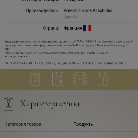
Производитель:
Kreek's France Arachides
Креек'с
Страна:
Франция
Уведомление:
в соответствии с рекомендациями ФС РАР от 25.06.18 приобретение алкогольной
продукции возможно непосредственно в магазине
VinDom
по адресу: г.Москва, ул.Мытная, д.7,
стр.1
Работа с юридическим лицам осуществляется в соответствии с действующим
законодательством.
ООО «Интел-С», ИНН 7720794455, Лицензия №77РПА0010673 от 14 января 2020г.
Характеристики
Категория товара:
Продукты