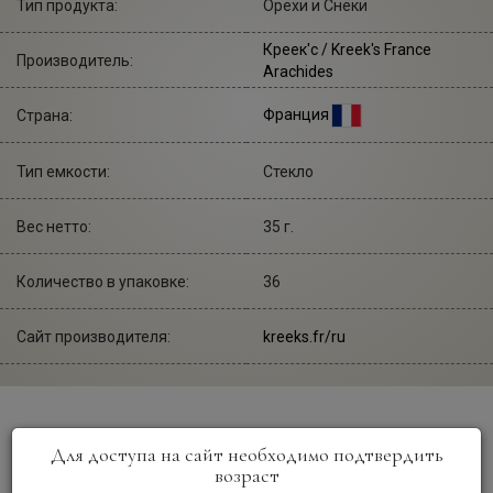
Тип продукта:
Орехи и Снеки
Креек'с
/ Kreek's France
Производитель:
Arachides
Франция
Страна:
Тип емкости:
Стекло
Вес нетто:
35 г.
Количество в упаковке:
36
Сайт производителя:
kreeks.fr/ru
Описание
Для доступа на сайт необходимо подтвердить
возраст