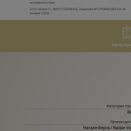
законодательством.
ООО «Интел-С», ИНН 7720794455, Лицензия №77РПА0010673 от 14
января 2020г.
Характер
Категория тов
В
Производит
Натале Верга
/ Natale V