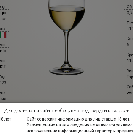
енд:
Объ
ggio
0,7
аджо
Тем
+10
ана:
Кол
6
ион:
eto
Кре
11.
ион:
 IGT
Вин
Га
Год:
023
Сай
ver
ина:
ния
Для доступа на сайт необходимо подтвердить возраст
Сайт содержит информацию для лиц старше 18 лет.
Размещенные на нем сведения не являются рекламой
исключительно информационный характер и предна