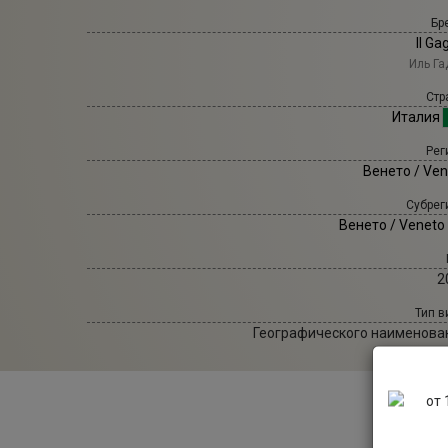
Бр
Il Ga
Иль Г
Стр
Италия
Рег
Венето / Ven
Субрег
Венето / Veneto
2
Тип в
Географического наименова