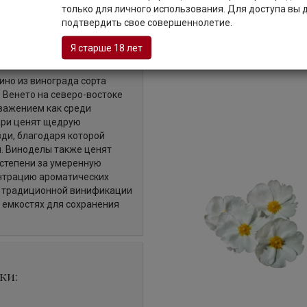
только для личного использования. Для доступа вы
Описание
подтвердить свое совершеннолетие.
Я старше 18 лет
вино из винограда сорта
е Венето на северо-востоке
уважением как среди
дари ценят щедрую
зди, благодаря которой
й. Виноделы также ценят
 степени за умеренную
ентрацию ароматических
я традиционной винификации
 емкостях для сохранения
ки: