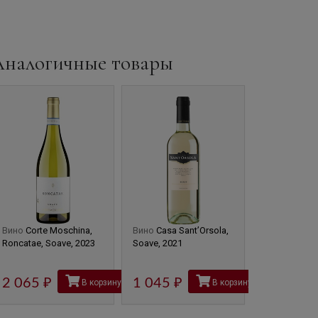
Аналогичные товары
Вино
Corte Moschina,
Вино
Casa Sant’Orsola,
Вино
Alteno,
Roncatae, Soave, 2023
Soave, 2021
2020
1 045
2 065
руб
1 045
руб
В корзину
В корзину