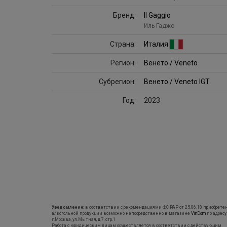
Бренд:
Il Gaggio
Иль Гаджо
Страна:
Италия
Регион:
Венето / Veneto
Субрегион:
Венето / Veneto IGT
Год:
2023
Уведомление:
в соответствии с рекомендациями ФС РАР от 25.06.18 приобрете
алкогольной продукции возможно непосредственно в магазине
VinDom
по адресу
г.Москва, ул.Мытная, д.7, стр.1
Работа с юридическим лицам осуществляется в соответствии с действующим