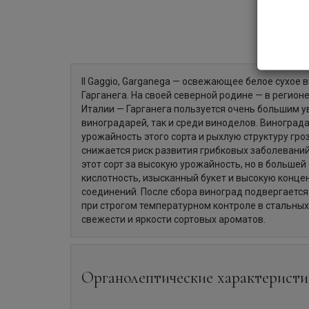
Il Gaggio, Garganega — освежающее белое сухое 
Гарганега. На своей северной родине — в регион
Италии — Гарганега пользуется очень большим 
виноградарей, так и среди виноделов. Виногра
урожайность этого сорта и рыхлую структуру гро
снижается риск развития грибковых заболевани
этот сорт за высокую урожайность, но в большей
кислотность, изысканный букет и высокую конц
соединений. После сбора виноград подвергаетс
при строгом температурном контроле в стальных
свежести и яркости сортовых ароматов.
Органолептические характеристи