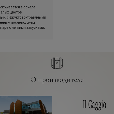
скрывается в бокале
белых цветов.
ный, с фруктово-травяными
ванным послевкусием.
паре с легкими закусками,
О производителе