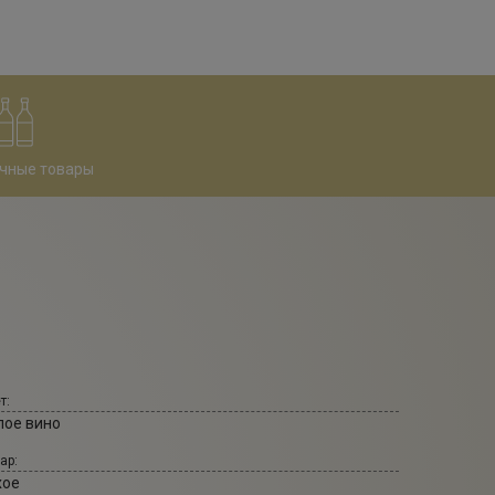
чные товары
т:
лое вино
ар:
хое