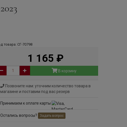
 2023
д товара: СГ-70798
1 165
руб
В корзину
Позвоните нам: уточним количество товара в
магазине и поставим под вас резерв
Принимаем к оплате карты
Остались вопросы?
Задать вопрос