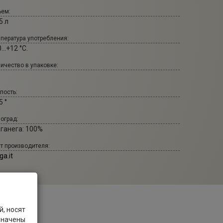
ем:
5 л
пература употребления:
...+12 °С.
ичество в упаковке:
пость:
5 °
оград:
рганега: 100%
т производителя:
ga.it
, носят
значены