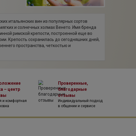
еских итальянских вин из популярных сортов
мягких и солнечных холмах Венето. Имя бренда
ринной римской крепости, построенной еще во
ии. Крепость сохранилась до сегодняшних дней,
еннего пространства, четкостью и
ва. К тому же римляне всегда ценили хорошее
 основных продуктов.
оложение
Проверенные,
а – центр
благодарные
квы
отзывы
я и комфортная
Индивидуальный подход
новка
в общении и сервисе