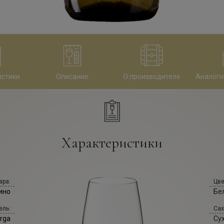
истики
Описание
О производителе
Аналоги
Характеристики
ара:
Цве
ино
Бе
ель:
Сах
erga
Су