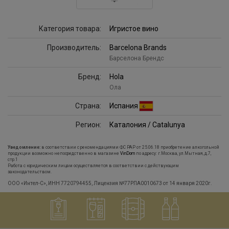
Категория товара:
Игристое вино
Производитель:
Barcelona Brands
Барселона Брендс
Бренд:
Hola
Ола
Страна:
Испания
Регион:
Каталония / Catalunya
Уведомление:
в соответствии с рекомендациями ФС РАР от 25.06.18 приобретение алкогольной
продукции возможно непосредственно в магазине
VinDom
по адресу: г.Москва, ул.Мытная, д.7,
стр.1
Работа с юридическим лицам осуществляется в соответствии с действующим
законодательством.
ООО «Интел-С», ИНН 7720794455, Лицензия №77РПА0010673 от 14 января 2020г.