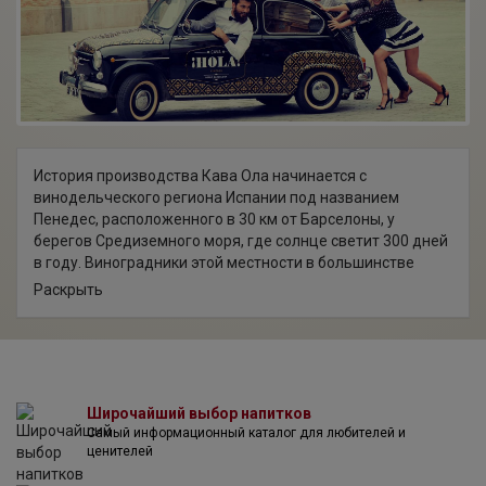
История производства Кава Ола начинается с
винодельческого региона Испании под названием
Пенедес, расположенного в 30 км от Барселоны, у
берегов Средиземного моря, где солнце светит 300 дней
в году. Виноградники этой местности в большинстве
расположены на высоте 800 метров над уровнем моря.
Раскрыть
Кава Ола производится полностью из собственно
выращенного винограда. Когда виноградники
располагаются на высоте от 500 метров над уровнем
моря, перепад температур днем и ночью замедляет
созревание винограда, давая ему обогатиться ароматом
Широчайший выбор напитков
и получить более насыщенный цвет. Производители
Самый информационный каталог для любителей и
Кавы Ола выращивают виноград высокого качества –
ценителей
команда специалистов контролирует виноградники в
течение года, использует только экологически чистые и