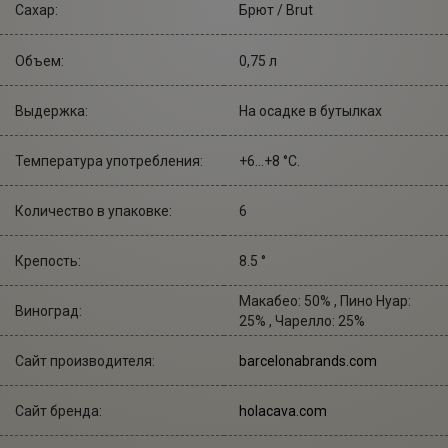
Сахар:
Брют / Brut
Объем:
0,75 л
Выдержка:
На осадке в бутылках
Температура употребления:
+6...+8 °С.
Количество в упаковке:
6
Крепость:
8.5 °
Макабео: 50% , Пино Нуар:
Виноград:
25% , Чарелло: 25%
Сайт производителя:
barcelonabrands.com
Сайт бренда:
holacava.com