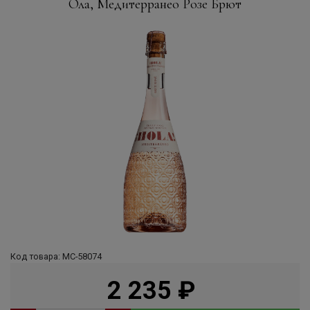
Ола, Медитерранео Розе Брют
Код товара: МС-58074
2 235
руб