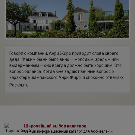
Говоря о компании, Анри Жиро приводит слова своего
деда: "Каким бы ни было вино — молодым, зрелым или
выдержанным — оно всегда должно быть хорошим. Это
вопрос баланса. Когда мне задают вечный вопрос о
характере шампанского Анри Жиро, я спокойно отвечаю:
удовольствие, зрелость и терруар". Эти слова как нельзя
Раскрыть
лучше отражают философию винодельческого
хозяйства.
Виноград, достигшей оптимальной зрелости, собирается
в лучших терруарах Шампани. Чтобы не повредить ягоды,
при сборе урожая соблюдается предельная
осторожность. Далее холодному виноградному суслу
дают отстояться. На винодельне не используют никакие
Широчайший выбор напитков
Самый информационный каталог для любителей и
добавки, применяют лишь обработку сульфитами для