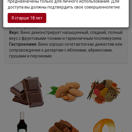
предназначены только для личного использования. Для
Цвет:
Вино светло-золотистого цвета.
доступа вы должны подтвердить свое совершеннолетие.
Аромат:
Яркий и мощный в аромате напиток с тонами
вишневого варенья, миндаля, экзотических пряностей,
Я старше 18 лет
шоколада, сухофруктов, апельсиновой цедры и тонкими
нотами рансьо.
Вкус:
Вино демонстрирует насыщенный, сладкий, полный
вкус с фруктовыми тонами и гармоничным послевкусием.
Гастрономия:
Вино хорошо сочетается как дижестив или
сопровождение к десертам с яблоками, абрикосами,
грушами и персиками.