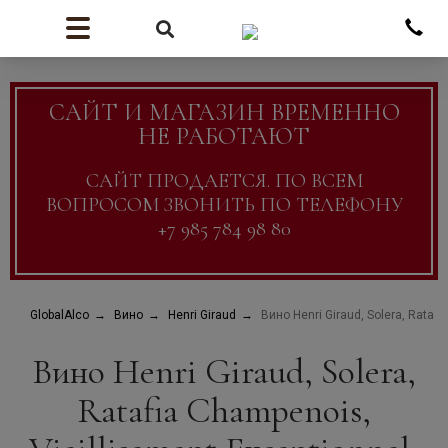
САЙТ И МАГАЗИН ВРЕМЕННО
НЕ РАБОТАЮТ
САЙТ ПРОДАЕТСЯ. ПО ВСЕМ
ВОПРОСОМ ЗВОНИТЬ ПО ТЕЛЕФОНУ
+7 985 784 98 80
GlobalAlco
Вино
Henri Giraud
Вино Henri Giraud, Solera, Ratafi
Вино Henri Giraud, Solera,
Ratafia Champenois,