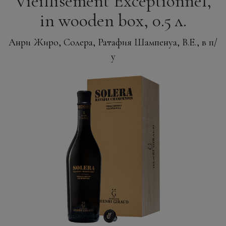
Vieillisement Exceptionnel,
in wooden box, 0.5 л.
Анри Жиро, Солера, Ратафия Шампенуа, В.Е., в п/
у