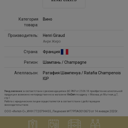
Категория
Вино
товара:
Производитель:
Henri Giraud
Анри Жиро
Страна:
Франция
Регион:
Шампань / Champagne
Апелласьон:
Ратафия Шампенуа / Ratafia Champenois
IGP
Уведомление:
в соответствии с рекомендациями ФС РАР от 25.06.18 приобретение алкогольной
продукции возможно непосредственно в магазине
VinDom
по адресу: г.Москва, ул.Мытная, д.7,
стр.1
Работа с юридическим лицам осуществляется в соответствии с действующим
законодательством.
ООО «Интел-С», ИНН 7720794455, Лицензия №77РПА0010673 от 14 января 2020г.