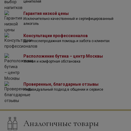
ценителей
защиты и легкую фильтрацию для сохранения большей
части субстанции. В завершение, придерживаясь
Гарантия низкой цены
собственного метода хозяйства Giraud, уникального в
Исключительно качественный и сертифицированный
сфере производства шампанского — вино выдерживают
алкоголь
не в бочках, а специальных баках с системой
терморегуляции. Процесс длится 12 месяцев, в
Консультации профессионалов
результате чего получается прекрасное шампанское,
До и послепродажная помощь и забота о клиентах
которое доставит большое удовольствие всем, кому
посчастливится вкусить его.
Расположение бутика – центр Москвы
Уютная и комфортная обстановка
Проверенные, благодарные отзывы
Индивидуальный подход в общении и сервисе
Аналогичные товары