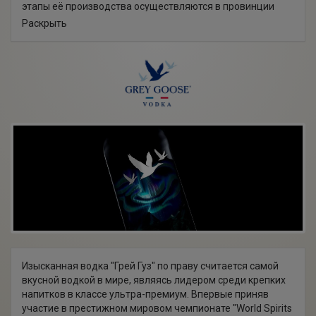
этапы её производства осуществляются в провинции
Коньяк, где для изготовления спирта используются
Раскрыть
только отборные сорта пшеницы, ржи и ячменя,
выращенные в лучших районах Франции. После
пятикратной дистилляции спирт приобретает
необыкновенную мягкость, а чистейшая ледниковая
вода из артезианских скважин французских Альп дарит
ей свежее и ясное звучание.
В России водка "Грей Гуз" появилась в 2007 году, сразу
завоевав признание у знатоков и ценителей по-
настоящему качественной продукции.
Изысканная водка "Грей Гуз" по праву считается самой
вкусной водкой в мире, являясь лидером среди крепких
напитков в классе ультра-премиум. Впервые приняв
участие в престижном мировом чемпионате "World Spirits