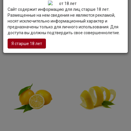
Вкус:
Вкус водки очень мягкий с тонами свежих лимонов.
Сайт содержит информацию для лиц старше 18 лет.
Послевкусие свежее и приятное, с яркими лимонными
Размещенные на нем сведения не являются рекламой,
оттенками.
носят исключительно информационный характер и
Гастрономия:
Рекомендуется употребление напитка в
предназначены только для личного использования. Для
чистом виде, со льдом, с разнообразными десертами и
доступа вы должны подтвердить свое совершеннолетие.
воздушными пирожными. Также считается отличной
составляющей разнообразных коктейлей.
Я старше 18 лет