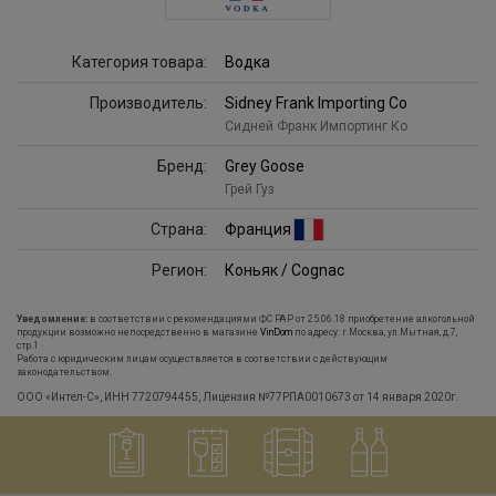
Категория товара:
Водка
Производитель:
Sidney Frank Importing Co
Сидней Франк Импортинг Ко
Бренд:
Grey Goose
Грей Гуз
Страна:
Франция
Регион:
Коньяк / Cognac
Уведомление:
в соответствии с рекомендациями ФС РАР от 25.06.18 приобретение алкогольной
продукции возможно непосредственно в магазине
VinDom
по адресу: г.Москва, ул.Мытная, д.7,
стр.1
Работа с юридическим лицам осуществляется в соответствии с действующим
законодательством.
ООО «Интел-С», ИНН 7720794455, Лицензия №77РПА0010673 от 14 января 2020г.