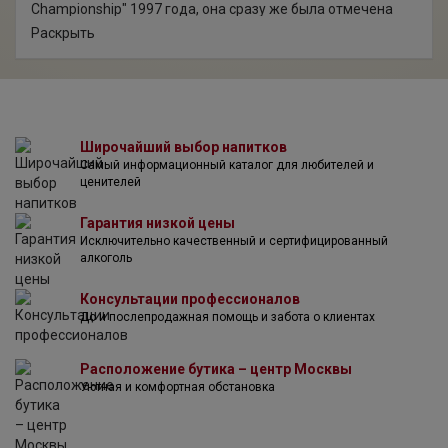
Championship" 1997 года, она сразу же была отмечена
титулом "World’s Best Tasting Vodka" и завоевала
Раскрыть
платиновую медаль. А в 2001 году была награждена
золотой медалью на соревновании между водками
класса ультра-премиум.
Широчайший выбор напитков
Самый информационный каталог для любителей и
ценителей
Гарантия низкой цены
Исключительно качественный и сертифицированный
алкоголь
Консультации профессионалов
До и послепродажная помощь и забота о клиентах
Расположение бутика – центр Москвы
Уютная и комфортная обстановка