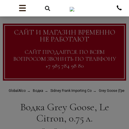
САЙТ И МАГАЗИН ВРЕМЕННО
НЕ РАБОТАЮТ
САЙТ ПРОДАЕТСЯ. ПО ВСЕМ
ВОПРОСОМ ЗВОНИТЬ ПО ТЕЛЕФОНУ
+7 985 784 98 80
GlobalAlco
Водка
Sidney Frank Importing Co
Grey Goose (Грей Г
Водка Grey Goose, Le
Citron, 0.75 л.