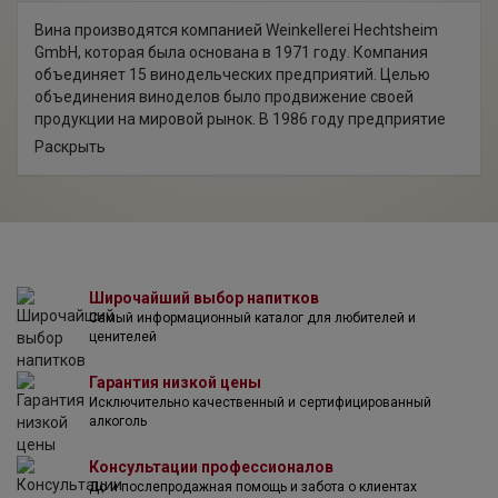
Вина производятся компанией Weinkellerei Hechtsheim
GmbH, которая была основана в 1971 году. Компания
объединяет 15 винодельческих предприятий. Целью
объединения виноделов было продвижение своей
продукции на мировой рынок. В 1986 году предприятие
стало независимой ассоциацией с целью открытия
Раскрыть
новых маркетинговых возможностей. На территории
виноделен регулярно проводятся различные выставки и
дегустации, позволяя тем самым любому желающему
приобщиться к культуре потребления вина. В широком
ассортименте компании также присутствуют вина из
нескольких винодельческих регионов Венгрии, давно
полюбившиеся немецким покупателям.
Широчайший выбор напитков
Самый информационный каталог для любителей и
ценителей
Гарантия низкой цены
Исключительно качественный и сертифицированный
алкоголь
Консультации профессионалов
До и послепродажная помощь и забота о клиентах