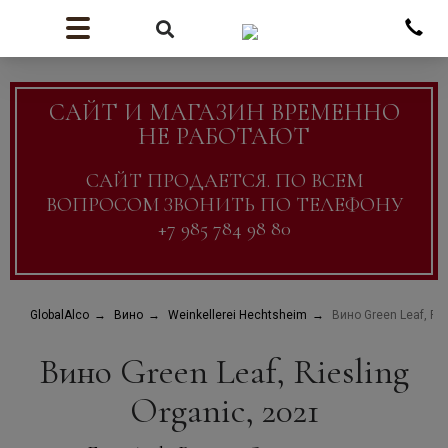
САЙТ И МАГАЗИН ВРЕМЕННО
НЕ РАБОТАЮТ
САЙТ ПРОДАЕТСЯ. ПО ВСЕМ
ВОПРОСОМ ЗВОНИТЬ ПО ТЕЛЕФОНУ
+7 985 784 98 80
GlobalAlco
Вино
Weinkellerei Hechtsheim
Вино Green Leaf, Rie
Вино Green Leaf, Riesling
Organic, 2021