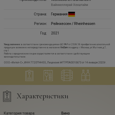
Вайнкеллерай Хехштайм
Страна:
Германия
Регион:
Рейнхессен / Rheinhessen
Год:
2021
Уведомление:
в соответствии с рекомендациями ФС РАР от 25.06.18 приобретение алкогольной
продукции возможно непосредственно в магазине
VinDom
по адресу: г.Москва, ул.Мытная, д.7,
стр.1
Работа с юридическим лицам осуществляется в соответствии с действующим
законодательством.
ООО «Интел-С», ИНН 7720794455, Лицензия №77РПА0010673 от 14 января 2020г.
Характеристики
Категория товара:
Вино