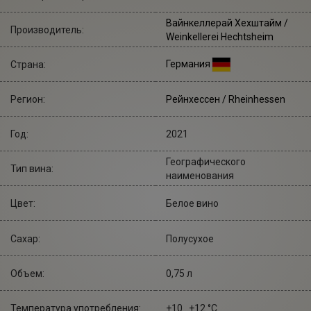
Вайнкеллерай Хехштайм
/
Производитель:
Weinkellerei Hechtsheim
Германия
Страна:
Регион:
Рейнхессен / Rheinhessen
Год:
2021
Географического
Тип вина:
наименования
Цвет:
Белое вино
Сахар:
Полусухое
Объем:
0,75 л
Температура употребления:
+10...+12 °С.