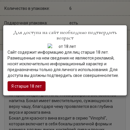
Количество в упаковке:
6
Подарочная упаковка:
есть
Для доступа на сайт необходимо подтвердить
возраст
Сайт производителя:
glass-co.at
Сайт содержит информацию для лиц старше 18 лет.
Размещенные на нем сведения не являются рекламой,
носят исключительно информационный характер и
Описание
предназначены только для личного использования. Для
доступа вы должны подтвердить свое совершеннолетие.
Я старше 18 лет
Vinophil, Cup Barolo — изящный бокал для красных вин,
который создан для того, чтобы раскрыть все свойства
напитка. Бокал имеет вместительную, сужающуюся к
верху чашу, благодаря чему проявляется вся глубина
вкуса и аромата вина.
Бокал для красного вина входит в серию "Vinophil",
которая включает в себя бокалы различной формы и
размера для вин, виски, коктейлей, пива и прочих