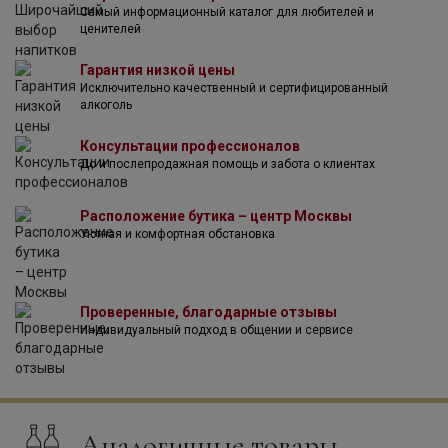
Самый информационный каталог для любителей и
вывести на рынок элегантные высококачественные
ценителей
хрустальные бокалы без содержания свинца.
Наша стеклянная посуда в настоящее время
Гарантия низкой цены
используется некоторыми ведущими виноделами, и ее
Исключительно качественный и сертифицированный
можно найти в лучших ресторанах и отелях, а также в
алкоголь
эксклюзивных торговых точках по всему миру.
Компания Гласс & Ко преимущественно использует
Консультации профессионалов
машинный способ производства, однако отдельные
До и послепродажная помощь и забота о клиентах
коллекции изготовлены вручную.
Расположение бутика – центр Москвы
Уютная и комфортная обстановка
Проверенные, благодарные отзывы
Индивидуальный подход в общении и сервисе
Аналогичные товары