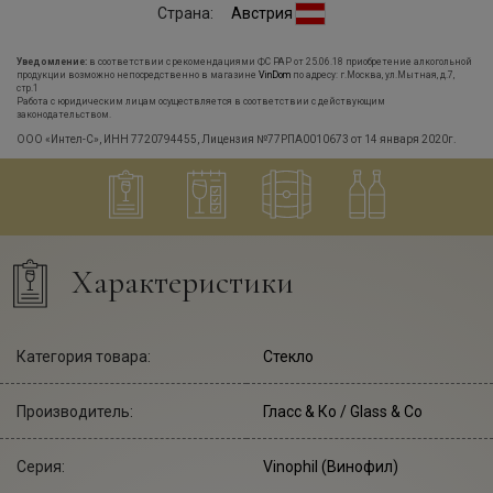
Страна:
Австрия
Уведомление:
в соответствии с рекомендациями ФС РАР от 25.06.18 приобретение алкогольной
продукции возможно непосредственно в магазине
VinDom
по адресу: г.Москва, ул.Мытная, д.7,
стр.1
Работа с юридическим лицам осуществляется в соответствии с действующим
законодательством.
ООО «Интел-С», ИНН 7720794455, Лицензия №77РПА0010673 от 14 января 2020г.
Характеристики
Категория товара:
Стекло
Производитель:
Гласс & Ко
/ Glass & Co
Серия:
Vinophil (Винофил)