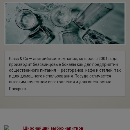
Glass & Co — австрийская компания, которая с 2001 года
производит безсвинцовые бокалы как для предприятий
общественного питания — ресторанов, кафе и отелей, так
и для домашнего использования. Посуда отличается
высоким качеством изготовления и долговечностью.
Ассортимент продукции Glass&Co включает в себя
Раскрыть
бокалы, декантеры, стаканы для различных напитков,
которые позволяют в полной мере ощутить все нюансы
вкуса и аромата.
Все началось с идеи о новом стекле после 18-летнего
опыта производства граненых и полированных
хрустальных бокалов.
В 2001 году компания Glass & Co была основана с целью
Широчайший выбор напитков