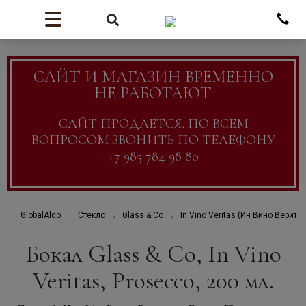
САЙТ И МАГАЗИН ВРЕМЕННО
НЕ РАБОТАЮТ
САЙТ ПРОДАЕТСЯ. ПО ВСЕМ
ВОПРОСОМ ЗВОНИТЬ ПО ТЕЛЕФОНУ
+7 985 784 98 80
GlobalAlco
Стекло
Glass & Co
In Vino Veritas (Ин Вино Веритас
Бокал Glass & Co, In Vino
Veritas, Prosecco, 200 мл.