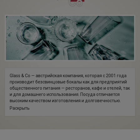
Glass & Co — австрийская компания, которая с 2001 года
производит безсвинцовые бокалы как для предприятий
общественного питания — ресторанов, кафе и отелей, так
и для домашнего использования. Посуда отличается
высоким качеством изготовления и долговечностью.
Ассортимент продукции Glass&Co включает в себя
Раскрыть
бокалы, декантеры, стаканы для различных напитков,
которые позволяют в полной мере ощутить все нюансы
вкуса и аромата.
Все началось с идеи о новом стекле после 18-летнего
опыта производства граненых и полированных