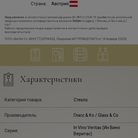
Страна:
Австрия
Уведомление:
в соответствии с рекомендациями ФС РАР от 25.06.18 приобретение алкогольной
продукции возможно непосредственно в магазине
VinDom
по адресу: г.Москва, ул.Мытная, д.7,
стр.1
Работа с юридическим лицам осуществляется в соответствии с действующим
законодательством.
ООО «Интел-С», ИНН 7720794455, Лицензия №77РПА0010673 от 14 января 2020г.
Характеристики
Категория товара:
Стекло
Производитель:
Гласс & Ко
/ Glass & Co
In Vino Veritas (Ин Вино
Серия:
Веритас)