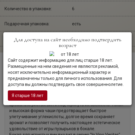
Количество в упаковке:
6
Подарочная упаковка:
есть
Для доступа на сайт необходимо подтвердить
Сайт производителя:
glass-co.at
возраст
Сайт содержит информацию для лиц старше 18 лет.
Размещенные на нем сведения не являются рекламой,
Описание
носят исключительно информационный характер и
предназначены только для личного использования. Для
доступа вы должны подтвердить свое совершеннолетие.
In Vino Veritas, Prosecco — изящный прозрачный бокал,
Я старше 18 лет
который позволяет раскрыть самые тонкие оттенки
аромата игристых вин и подчеркнуть их свежесть. Узкая
и высокая форма чаши предотвращает быстрое
улетучивание углекислоты, долгое время сохраняет
аромат и позволяет получить настоящее эстетическое
удовольствие от игры пузырьков в бокале.
Бокал для игристых вин входит в серию "In Vino Veritas",