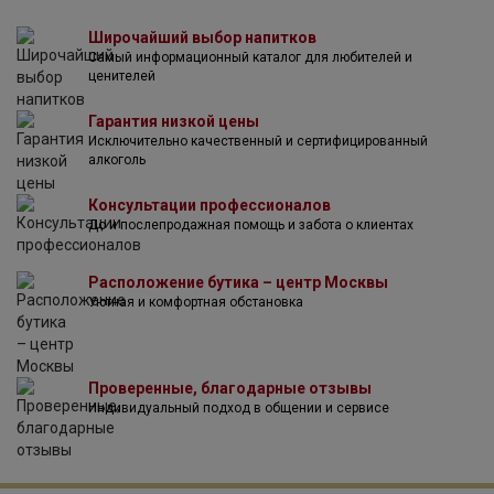
хрустальных бокалов.
В 2001 году компания Glass & Co была основана с целью
Широчайший выбор напитков
Самый информационный каталог для любителей и
вывести на рынок элегантные высококачественные
ценителей
хрустальные бокалы без содержания свинца.
Наша стеклянная посуда в настоящее время
Гарантия низкой цены
используется некоторыми ведущими виноделами, и ее
Исключительно качественный и сертифицированный
можно найти в лучших ресторанах и отелях, а также в
алкоголь
эксклюзивных торговых точках по всему миру.
Компания Гласс & Ко преимущественно использует
Консультации профессионалов
машинный способ производства, однако отдельные
До и послепродажная помощь и забота о клиентах
коллекции изготовлены вручную.
Расположение бутика – центр Москвы
Уютная и комфортная обстановка
Проверенные, благодарные отзывы
Индивидуальный подход в общении и сервисе