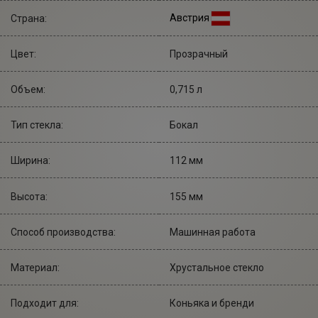
Австрия
Страна:
Цвет:
Прозрачный
Объем:
0,715 л
Тип стекла:
Бокал
Ширина:
112 мм
Высота:
155 мм
Cпособ производства:
Машинная работа
Материал:
Хрустальное стекло
Подходит для:
Коньяка и бренди