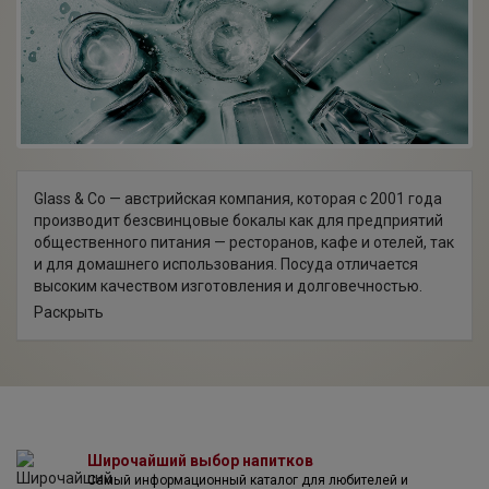
Glass & Co — австрийская компания, которая с 2001 года
производит безсвинцовые бокалы как для предприятий
общественного питания — ресторанов, кафе и отелей, так
и для домашнего использования. Посуда отличается
высоким качеством изготовления и долговечностью.
Ассортимент продукции Glass&Co включает в себя
Раскрыть
бокалы, декантеры, стаканы для различных напитков,
которые позволяют в полной мере ощутить все нюансы
вкуса и аромата.
Все началось с идеи о новом стекле после 18-летнего
опыта производства граненых и полированных
хрустальных бокалов.
В 2001 году компания Glass & Co была основана с целью
Широчайший выбор напитков
Самый информационный каталог для любителей и
вывести на рынок элегантные высококачественные