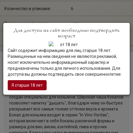
Количество в упаковке:
6
Подарочная упаковка:
есть
Для доступа на сайт необходимо подтвердить
возраст
Сайт производителя:
glass-co.at
Сайт содержит информацию для лиц старше 18 лет.
Размещенные на нем сведения не являются рекламой,
носят исключительно информационный характер и
Описание
предназначены только для личного использования. Для
доступа вы должны подтвердить свое совершеннолетие.
Я старше 18 лет
In Vino Veritas, Cognac — элегантный бокал, который
создан специально для коньяков. Широкая чаша бокалов
позволяет напитку "дышать", благодаря чему он быстрее
раскрывает все самые тонкие оттенки вкуса и аромата.
Бокал для коньяка входит в серию "In Vino Veritas",
которая включает в себя бокалы различной формы и
размера для вин, виски, коктейлей, пива и прочих
напитков. Благодаря четко выверенным размерам они