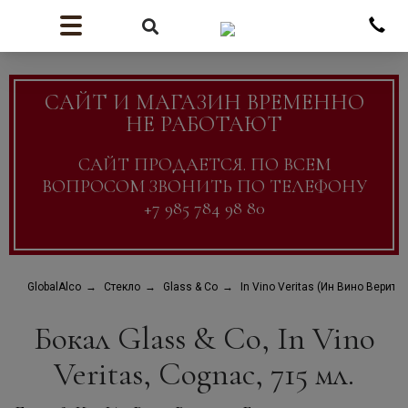
САЙТ И МАГАЗИН ВРЕМЕННО
НЕ РАБОТАЮТ
САЙТ ПРОДАЕТСЯ. ПО ВСЕМ
ВОПРОСОМ ЗВОНИТЬ ПО ТЕЛЕФОНУ
+7 985 784 98 80
GlobalAlco
Стекло
Glass & Co
In Vino Veritas (Ин Вино Веритас
Бокал Glass & Co, In Vino
Veritas, Cognac, 715 мл.