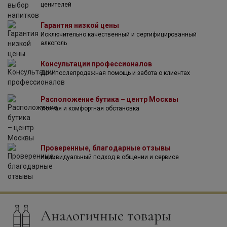
ценителей
хрустальные бокалы без содержания свинца.
Наша стеклянная посуда в настоящее время
Гарантия низкой цены
используется некоторыми ведущими виноделами, и ее
Исключительно качественный и сертифицированный
можно найти в лучших ресторанах и отелях, а также в
алкоголь
эксклюзивных торговых точках по всему миру.
Компания Гласс & Ко преимущественно использует
Консультации профессионалов
машинный способ производства, однако отдельные
До и послепродажная помощь и забота о клиентах
коллекции изготовлены вручную.
Расположение бутика – центр Москвы
Уютная и комфортная обстановка
Проверенные, благодарные отзывы
Индивидуальный подход в общении и сервисе
Аналогичные товары