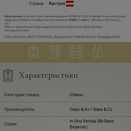
Страна:
Австрия
Уведомление:
в соответствии с рекомендациями ФС РАР от 25.06.18 приобретение алкогольной
продукции возможно непосредственно в магазине
VinDom
по адресу: г.Москва, ул.Мытная, д.7,
стр.1
Работа с юридическим лицам осуществляется в соответствии с действующим
законодательством.
ООО «Интел-С», ИНН 7720794455, Лицензия №77РПА0010673 от 14 января 2020г.
Характеристики
Категория товара:
Стекло
Производитель:
Гласс & Ко
/ Glass & Co
In Vino Veritas (Ин Вино
Серия:
Веритас)