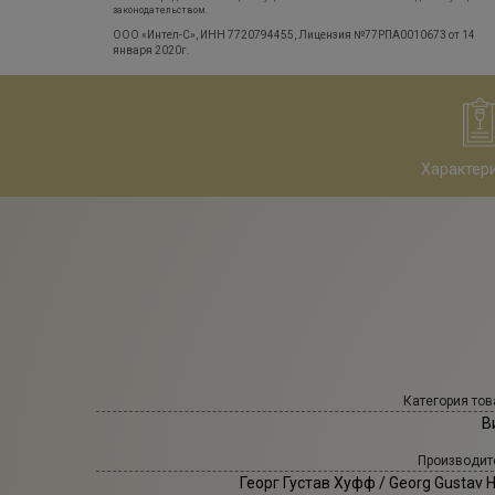
законодательством.
ООО «Интел-С», ИНН 7720794455, Лицензия №77РПА0010673 от 14
января 2020г.
Характер
Категория тов
В
Производит
Георг Густав Хуфф
/ Georg Gustav 