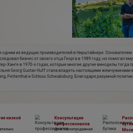
я одним из ведущих производителей в Нирштайнере. Основателем к
ледовал бизнес от своего отца Георга в 1989 году, но помогал ем
тер-Ханге в 1970-х годах, которые многие другие виноделы тогда 
дельня Georg Gustav Huff стала владеть настоящими жемчужинами 
ng, Pettenthal и Schloss Schwabsburg. Благодаря разумной полити
ельно ниже, чем у конкурентов, и выше по качеству. Сегодня ком
, накопленные более чем за 300 лет, а также на свой собственный
Австралии. Ими движет желание становиться немного лучше с каж
белых винах, а Стефан — на красных.
тия низкой
Консультации
Расп
профессионалов
бутик
ительно
До и послепродажная
Мос