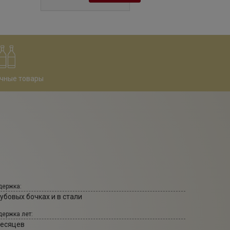
чные товары
ержка:
убовых бочках и в стали
ержка лет:
месяцев