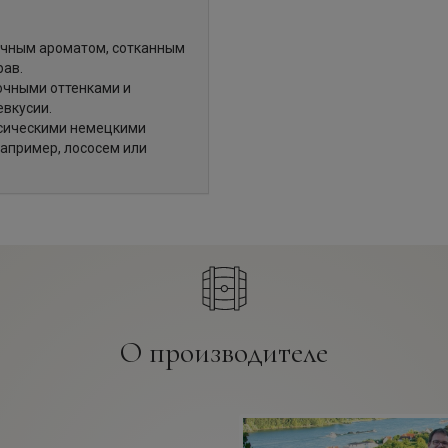
чным ароматом, сотканным
рав.
точными оттенками и
евкусии.
ссическими немецкими
например, лососем или
О производителе