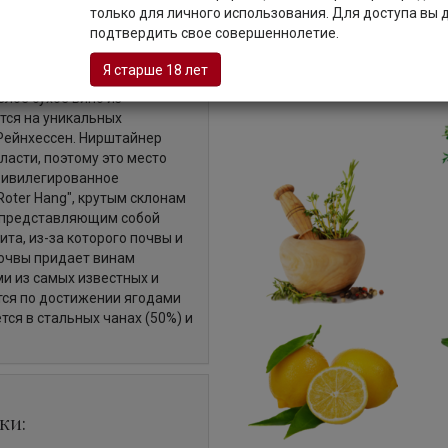
Описание
только для личного использования. Для доступа вы
подтвердить свое совершеннолетие.
Я старше 18 лет
белое сухое вино из
тся на уникальных
Рейнхессен. Нирштайнер
ласти, поэтому это место
привилегированное
oter Hang", крутым склонам
и представляющим собой
та, из-за которого почвы и
почвы придает винам
и из самых известных и
тся по достижении ягодами
ся в стальных чанах (50%) и
ки: