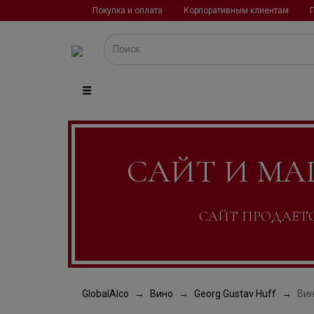
Покупка и оплата
Корпоративным клиентам
САЙТ И МА
САЙТ ПРОДАЕТСЯ
GlobalAlco
Вино
Georg Gustav Huff
Вин