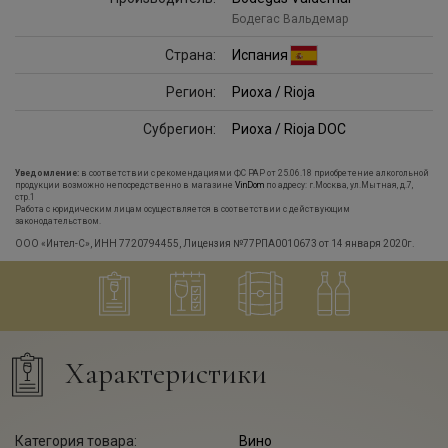
Бодегас Вальдемар
Страна:
Испания
Регион:
Риоха / Rioja
Субрегион:
Риоха / Rioja DOC
Уведомление:
в соответствии с рекомендациями ФС РАР от 25.06.18 приобретение алкогольной
продукции возможно непосредственно в магазине
VinDom
по адресу: г.Москва, ул.Мытная, д.7,
стр.1
Работа с юридическим лицам осуществляется в соответствии с действующим
законодательством.
ООО «Интел-С», ИНН 7720794455, Лицензия №77РПА0010673 от 14 января 2020г.
Характеристики
Категория товара:
Вино