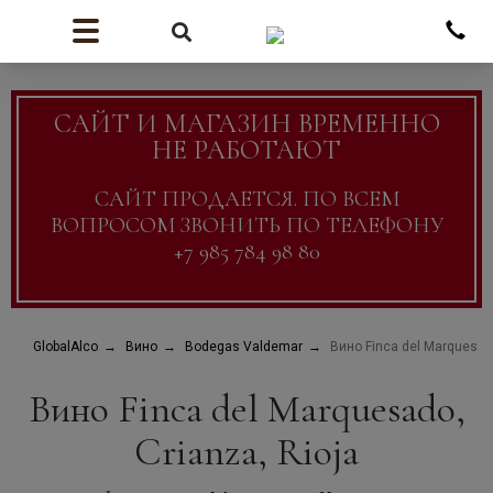
САЙТ И МАГАЗИН ВРЕМЕННО
НЕ РАБОТАЮТ
САЙТ ПРОДАЕТСЯ. ПО ВСЕМ
ВОПРОСОМ ЗВОНИТЬ ПО ТЕЛЕФОНУ
+7 985 784 98 80
GlobalAlco
Вино
Bodegas Valdemar
Вино Finca del Marquesado
Вино Finca del Marquesado,
Crianza, Rioja