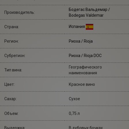
Бодегас Вальдемар
/
Производитель:
Bodegas Valdemar
Испания
Страна:
Регион:
Риоха / Rioja
Субрегион:
Риоха / Rioja DOC
Географического
Тип вина:
наименования
Цвет:
Красное вино
Сахар:
Сухое
Объем:
0,75 л
Выдержка:
В дубовых бочках