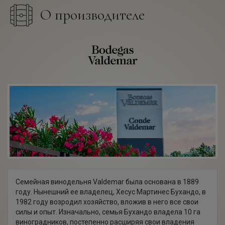
О производителе
Семейная винодельня Valdemar была основана в 1889
году. Нынешний ее владелец, Хесус Мартинес Бухандо, в
1982 году возродил хозяйство, вложив в него все свои
силы и опыт. Изначально, семья Бухандо владела 10 га
виноградников, постепенно расширяя свои владения