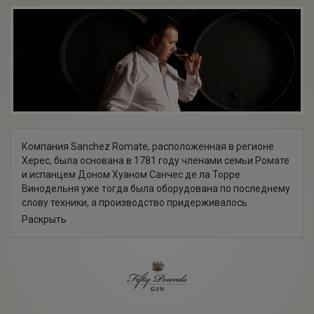
Компания Sanchez Romate, расположенная в регионе
Херес, была основана в 1781 году членами семьи Ромате
и испанцем Доном Хуаном Санчес де ла Торре.
Винодельня уже тогда была оборудована по последнему
слову техники, а производство придерживалось
традиционных методов винификации. На протяжении
Раскрыть
четырех поколений семьи Ромате винодельня
специализировалась на создании хереса и постепенно
завоевывала местный рынок.
Примерно через 100 лет после основания, владельцы
Sanchez Romate решились на выпуск хересного бренди.
Изначально создание бренди было задумано не для