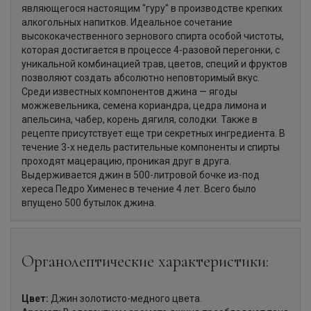
являющегося настоящим "гуру" в производстве крепких
алкогольных напитков. Идеальное сочетание
высококачественного зернового спирта особой чистоты,
которая достигается в процессе 4-разовой перегонки, с
уникальной комбинацией трав, цветов, специй и фруктов
позволяют создать абсолютно неповторимый вкус.
Среди известных компонентов джина — ягоды
можжевельника, семена кориандра, цедра лимона и
апельсина, чабер, корень дягиля, солодки. Также в
рецепте присутствует еще три секретных ингредиента. В
течение 3-х недель растительные компоненты и спирты
проходят мацерацию, проникая друг в друга.
Выдерживается джин в 500-литровой бочке из-под
хереса Педро Хименес в течение 4 лет. Всего было
впущено 500 бутылок джина.
Органолептические характеристики:
Цвет:
Джин золотисто-медного цвета.