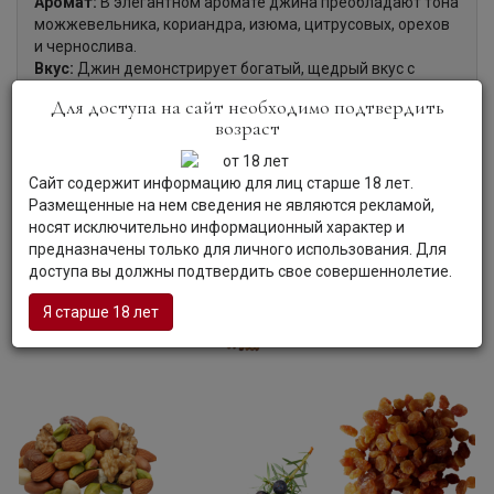
Аромат:
В элегантном аромате джина преобладают тона
можжевельника, кориандра, изюма, цитрусовых, орехов
и чернослива.
Вкус:
Джин демонстрирует богатый, щедрый вкус с
гладкой текстурой, приятной сладостью и долгим,
Для доступа на сайт необходимо подтвердить
округлым послевкусием.
возраст
Гастрономия:
Джин принято пить самостоятельно, а
также в сочетании с тоником, вермутом или сухим
мартини.
Сайт содержит информацию для лиц старше 18 лет.
Размещенные на нем сведения не являются рекламой,
носят исключительно информационный характер и
предназначены только для личного использования. Для
доступа вы должны подтвердить свое совершеннолетие.
Я старше 18 лет