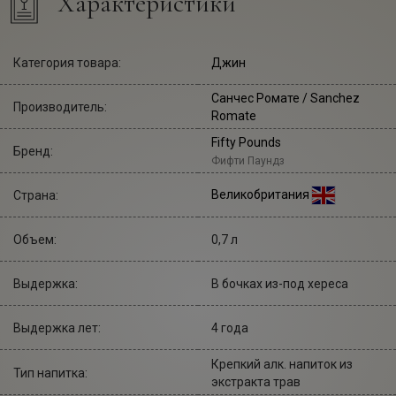
Характеристики
Категория товара:
Джин
Санчес Ромате
/ Sanchez
Производитель:
Romate
Fifty Pounds
Бренд:
Фифти Паундз
Великобритания
Страна:
Объем:
0,7 л
Выдержка:
В бочках из-под хереса
Выдержка лет:
4 года
Крепкий алк. напиток из
Тип напитка:
экстракта трав