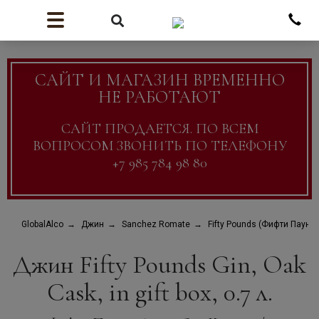
САЙТ И МАГАЗИН ВРЕМЕННО
НЕ РАБОТАЮТ
САЙТ ПРОДАЕТСЯ. ПО ВСЕМ
ВОПРОСОМ ЗВОНИТЬ ПО ТЕЛЕФОНУ
+7 985 784 98 80
GlobalAlco
Джин
Sanchez Romate
Fifty Pounds (Фифти Паундз
Джин Fifty Pounds Gin, Oak
Cask, in gift box, 0.7 л.