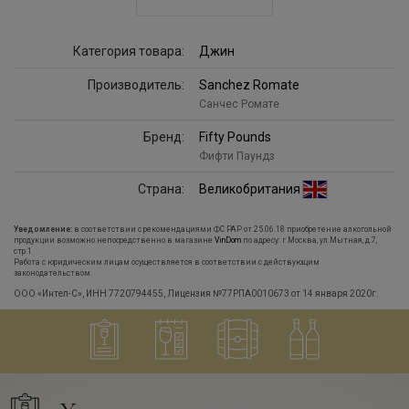
Категория товара:
Джин
Производитель:
Sanchez Romate
Санчес Ромате
Бренд:
Fifty Pounds
Фифти Паундз
Страна:
Великобритания
Уведомление:
в соответствии с рекомендациями ФС РАР от 25.06.18 приобретение алкогольной
продукции возможно непосредственно в магазине
VinDom
по адресу: г.Москва, ул.Мытная, д.7,
стр.1
Работа с юридическим лицам осуществляется в соответствии с действующим
законодательством.
ООО «Интел-С», ИНН 7720794455, Лицензия №77РПА0010673 от 14 января 2020г.