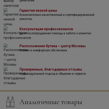
ценителей
всего два винокуренных завода, производящих джин.
Именно тогда и появился напиток под ироничным
Гарантия низкой цены
названием "Fifty Pounds", который отличался особой
Исключительно качественный и сертифицированный
мягкостью вкуса. Его рецепт держался в тайне в течение
алкоголь
нескольких поколений, пока потомки создателей не
спасли его от забвения и вновь не открыли его
Консультации профессионалов
необыкновенные качества всему миру.
До и послепродажная помощь и забота о клиентах
Расположение бутика – центр Москвы
Уютная и комфортная обстановка
Проверенные, благодарные отзывы
Индивидуальный подход в общении и сервисе
Аналогичные товары