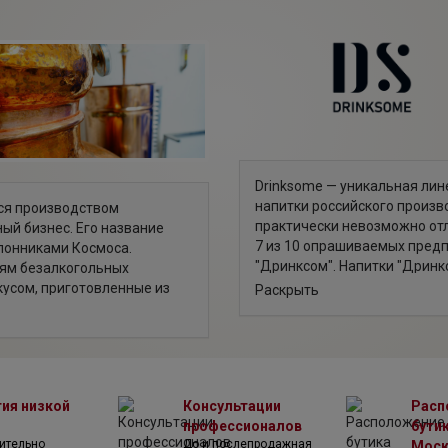
Drinksome — уникальная ли
напитки российского произв
тся производством
практически невозможно отл
ый бизнес. Его название
7 из 10 опрашиваемых предп
лонниками Космоса.
"Дринксом". Напитки "Дринкс
лям безалкогольных
калорийности, отсутствие гл
кусом, приготовленные из
Раскрыть
преимуществ в одной бутыл
 деталям — от состава
именно на безалкогольные н
pace от других.
здоровый образ жизни, водит
в яркую и долгую вечеринку 
тия низкой
Консультации
Расп
профессионалов
бутик
ительно
До и послепродажная
Мос