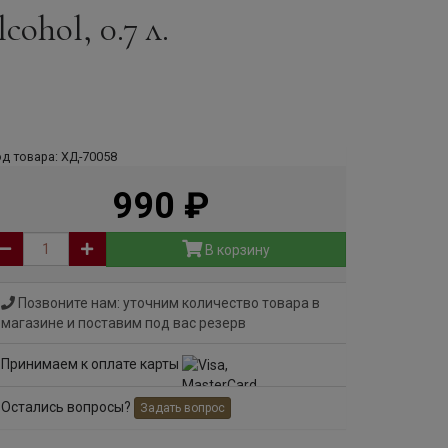
ohol, 0.7 л.
д товара: ХД-70058
990
руб
В корзину
Позвоните нам: уточним количество товара в
магазине и поставим под вас резерв
Принимаем к оплате карты
Остались вопросы?
Задать вопрос