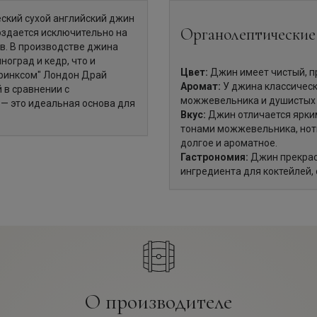
ческий сухой английский джин
Органолептические
оздается исключительно на
в. В производстве джина
оград и кедр, что и
Цвет:
Джин имеет чистый, п
Дринксом" Лондон Драй
Аромат:
У джина классическ
 в сравнении с
можжевельника и душистых 
— это идеальная основа для
Вкус:
Джин отличается ярки
тонами можжевельника, нот
долгое и ароматное.
Гастрономия:
Джин прекрасе
ингредиента для коктейлей, 
О производителе