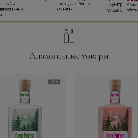
венный и
помощь и забота о
Уютна
ицированный
клиентах
обста
ль
Аналогичные товары
0,5 л