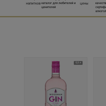
каталог для любителей и
качест
ценителей
сертиф
алкого
0,5 л
0,5 л