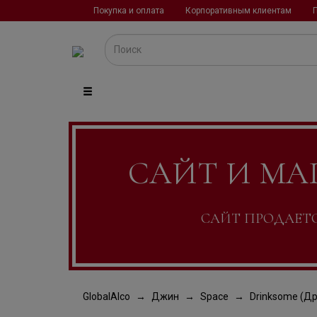
Покупка и оплата
Корпоративным клиентам
САЙТ И МА
САЙТ ПРОДАЕТСЯ
GlobalAlco
Джин
Space
Drinksome (Д