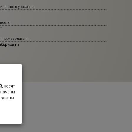
ичество в упаковке:
пость:
 °
т производителя:
nkspace.ru
, носят
значены
 должны