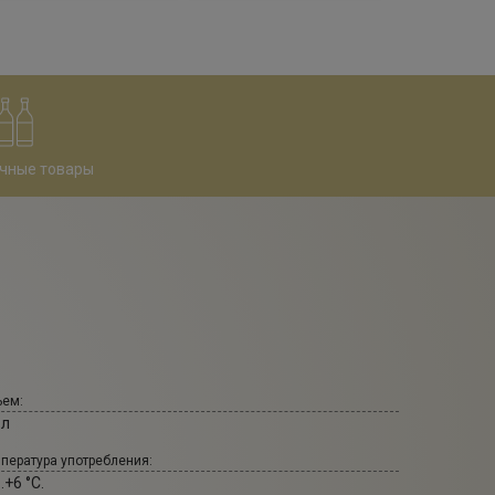
чные товары
ем:
 л
пература употребления:
..+6 °С.