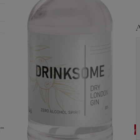
Джин
Lockwood,
Джин
Lockwood,
Original Dry Gin, 0.7 л.
Blooming Pink Gin, gift
set with 2 cans of Tonic,
in gift box, 0.5 л.
ние
1 045
руб
1 015
руб
В корзину
В корзину
: