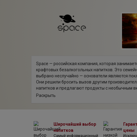
Space — российская компания, которая занимае
крафтовых безалкогольных напитков. Это семейн
выбрано неслучайно — основатели являются пок
Они решили бросить вызов другим производите
напитков и предлагают продукты с необычным в
локальных ингредиентов. Трепетное отношение к
Раскрыть
напитка до дизайна бутылки отличает продукты S
Широчайший выбор
Гаран
напитков
цены
Самый информационный
Исключ