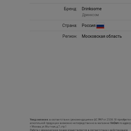
Бренд:
Drinksome
Дринксом
Страна:
Россия
Регион:
Московская область
Уведомление:
в соответствии с рекомендациями ФС РАР от 25.06.18 приобрете
алкогольной продукции возможно непосредственно в магазине
VinDom
по адресу
г.Москва, ул.Мытная, д.7, стр.1
Работа с юридическим лицам осуществляется в соответствии с действующим