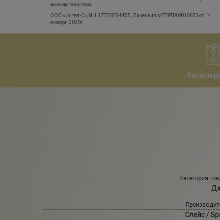
законодательством.
ООО «Интел-С», ИНН 7720794455, Лицензия №77РПА0010673 от 14
января 2020г.
Характер
Категория тов
Д
Производит
Спейс
/ Sp