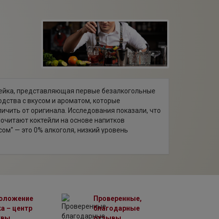
нейка, представляющая первые безалкогольные
одства с вкусом и ароматом, которые
ичить от оригинала. Исследования показали, что
очитают коктейли на основе напитков
ом" — это 0% алкоголя, низкий уровень
ютена и ГМО, ручная работа. Столько
ке, особенно учитывая возрастающий спрос
апитки среди спортсменов, людей, ведущих
елей и веганов. "Drinksome" — это ваша путевка
без похмелья!
оложение
Проверенные,
а – центр
благодарные
квы
отзывы