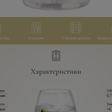
истики
Описание
О производителе
Аналоги
Характеристики
ара:
Объ
жин
0,7
ель:
Тем
ace
+4.