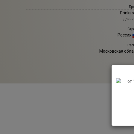
Бр
Drinks
Дринк
Стр
Россия
Рег
Московская обла