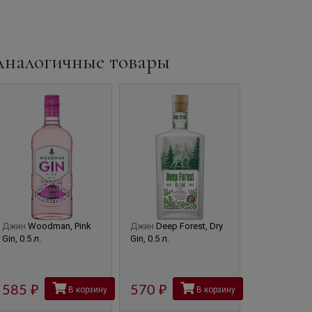
Аналогичные товары
Джин
Woodman, Pink
Джин
Deep Forest, Dry
Джин
Deep F
Gin, 0.5 л.
Gin, 0.5 л.
Gin, 0.5 л.
570
585
руб
570
руб
В корзину
В корзину