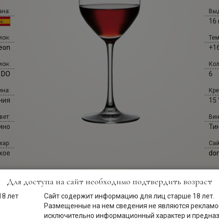
ана:
Выд
16
Тем
ион:
+16
Leon
Кол
ион:
6
o DO
Кре
ина:
15 
ния
Вин
вет:
Ти
ино
Сай
хар:
do
хое
Для доступа на сайт необходимо подтвердить возраст
Сайт содержит информацию для лиц старше 18 лет.
Размещенные на нем сведения не являются рекламой
исключительно информационный характер и предна