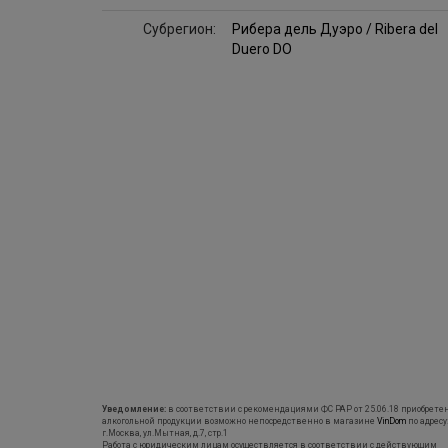
Субрегион:
Рибера дель Дуэро / Ribera del
Duero DO
Уведомление:
в соответствии с рекомендациями ФС РАР от 25.06.18 приобрете
алкогольной продукции возможно непосредственно в магазине
VinDom
по адресу
г.Москва, ул.Мытная, д.7, стр.1
Работа с юридическим лицам осуществляется в соответствии с действующим