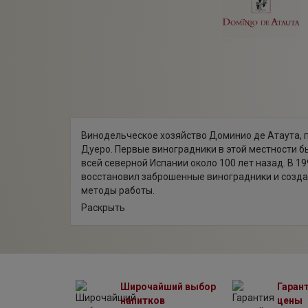
Винодельческое хозяйство Доминио де Атаута, 
Дуеро. Первые виноградники в этой местности 
всей северной Испании около 100 лет назад. В 1
восстановил заброшенные виноградники и созда
методы работы.
На сегодняшний день хозяйство Атаута считаетс
Раскрыть
100 лет. Осенью 2002 года был выпущен первый 
возраста. Дебют вин хозяйства принес блистате
объему кюве с лоз, средний возраст которых сос
Широчайший выбор
Гаран
напитков
цены