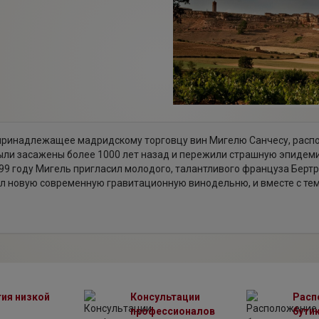
принадлежащее мадридскому торговцу вин Мигелю Санчесу, распол
были засажены более 1000 лет назад и пережили страшную эпидеми
999 году Мигель пригласил молодого, талантливого француза Берт
л новую современную гравитационную винодельню, и вместе с те
я раритетом в винном мире, здесь произрастает множество не при
винтаж из урожая 2000 года, для производства которого использов
льный успех. В будущем планируется производить вина с отдельных
тавляет более 150 лет.
тия низкой
Консультации
Расп
профессионалов
бутик