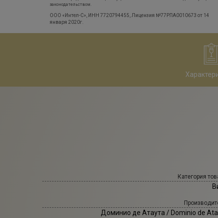
законодательством.
ООО «Интел-С», ИНН 7720794455, Лицензия №77РПА0010673 от 14
января 2020г.
Характер
Категория тов
В
Производит
Доминио де Атаута
/ Dominio de At