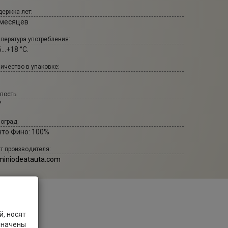
ержка лет:
 месяцев
пература употребления:
...+18 °С.
ичество в упаковке:
пость:
°
оград:
нто Фино: 100%
т производителя:
miniodeatauta.com
, носят
значены