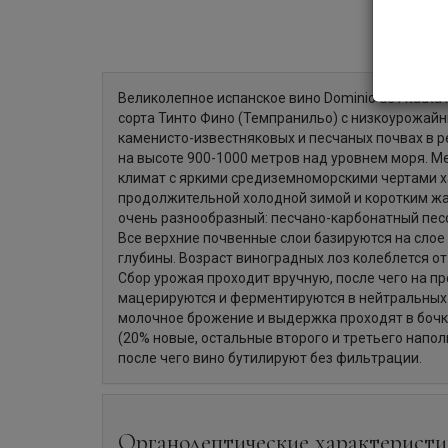
Великолепное испанское вино Dominio de Atauta
сорта Тинто Фино (Темпранильо) с низкоурожай
каменисто-известняковых и песчаных почвах в 
на высоте 900-1000 метров над уровнем моря. 
климат с яркими средиземноморскими чертами х
продолжительной холодной зимой и коротким жа
очень разнообразный: песчано-карбонатный песок
Все верхние почвенные слои базируются на слое
глубины. Возраст виноградных лоз колеблется от 
Сбор урожая проходит вручную, после чего на п
мацерируются и ферментируются в нейтральных 
молочное брожение и выдержка проходят в бочк
(20% новые, остальные второго и третьего напол
после чего вино бутилируют без фильтрации.
Органолептические характеристи