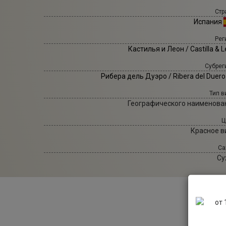
Стр
Испания
Рег
Кастилья и Леон / Castilla & 
Субрег
Рибера дель Дуэро / Ribera del Duer
Тип в
Географического наименова
Ц
Красное в
Са
Су