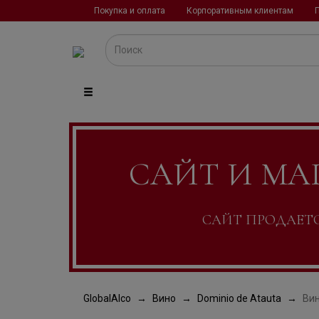
Покупка и оплата
Корпоративным клиентам
САЙТ И МА
САЙТ ПРОДАЕТСЯ
GlobalAlco
Вино
Dominio de Atauta
Вин