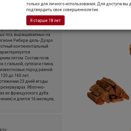
Описание
только для личного использования. Для доступа вы
подтвердить свое совершеннолетие.
Я старше 18 лет
 производят из винограда
ных лоз, выращиваемых на
регионе Рибера-дель-Дуэро
Местный континентальный
арактеризуется
рким летом. Состав почв
 с галькой, супеси и глина.
 известковых пород разной
120 до 160 лет.
ротяжении 23 дней ягоды
резервуарах. Яблочно-
ах из французского дуба
нения) и длится 16 месяцев,
ки: