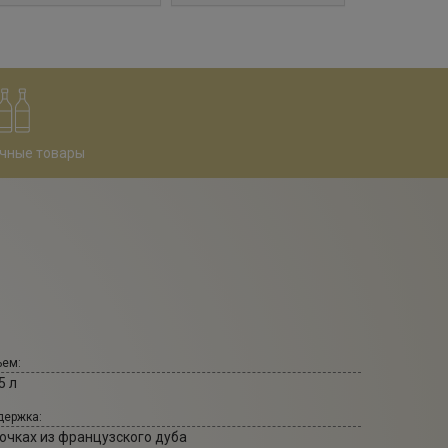
чные товары
ем:
5 л
ержка:
бочках из французского дуба