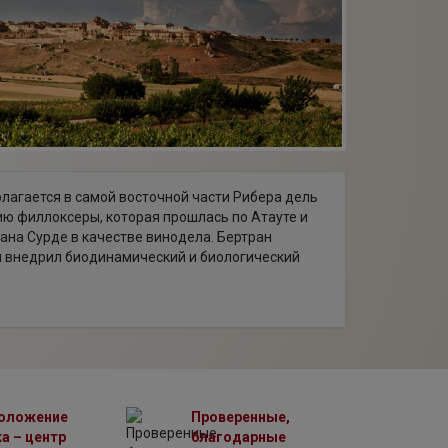
агается в самой восточной части Рибера дель
ю филлоксеры, которая прошлась по Атауте и
рана Сурде в качестве винодела. Бертран
м внедрил биодинамический и биологический
витых виноградных лоз, возраст которых свыше
али виноград, собранный с лоз 100-летнего
 виноградников, в том числе маленькие по
оложение
Проверенные,
а – центр
благодарные