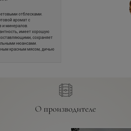
етовыми отблесками.
товой аромат с
 и минералов.
гантность, имеет хорошую
 составляющими, сохраняет
ральными нюансами.
еным красным мясом, дичью
О производителе