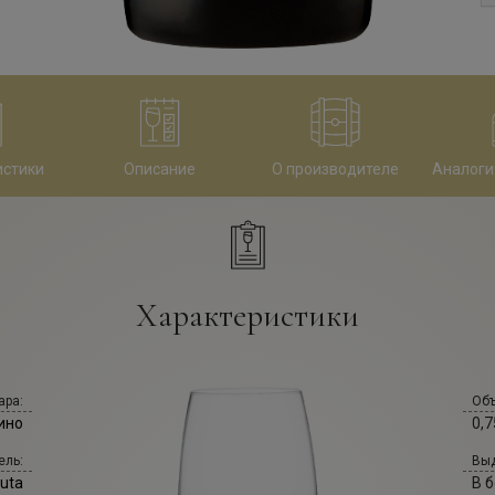
истики
Описание
О производителе
Аналоги
Характеристики
ара:
Объ
ино
0,7
ель:
Выд
auta
В 