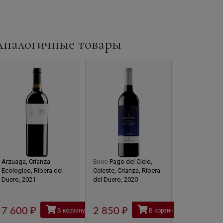
Аналогичные товары
Arzuaga, Crianza
Вино
Pago del Cielo,
Вино
Emilio 
Ecologico, Ribera del
Celeste, Crianza, Ribera
Malleolus de
Duero, 2021
del Duero, 2020
Valderramiro,
Duero, 2020, 
31 490
7 600
руб
2 850
руб
В корзину
В корзину