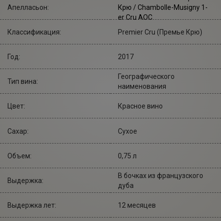
Апелласьон:
Крю / Chambolle-Musigny 1-
er Cru AOC
Классификация:
Premier Cru (Премье Крю)
Год:
2017
Географического
Тип вина:
наименования
Цвет:
Красное вино
Сахар:
Сухое
Объем:
0,75 л
В бочках из французского
Выдержка:
дуба
Выдержка лет:
12 месяцев