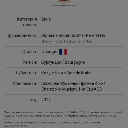
Категория
Вино
товара:
Производитель:
Domaine Robert Groffier Pere et Fils
Домен Робер Грофье Пэр э Фис
Страна:
Франция
Регион:
Бургундия / Bourgogne
Субрегион:
Кот де Нюи / Cote de Nuits
Апелласьон:
Шамболь-Мюзиньи Премье Крю /
Chambolle-Musigny 1-er Cru AOC
Год:
2017
Уведомление:
в соответствии с рекомендациями ФС РАР от 25.06.18 приобретение алкогольной
продукции возможно непосредственно в магазине
VinDom
по адресу: г.Москва, ул.Мытная, д.7,
стр.1
Работа с юридическим лицам осуществляется в соответствии с действующим
законодательством.