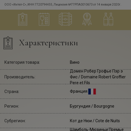
ООО «Интел-С», ИНН 7720794455, Лицензия №77РПА0010673 от 14 января 2020г.
Характеристики
Категория товара:
Вино
Домен Робер Грофье Пэр э
Производитель:
Фис
/ Domaine Robert Groffier
Pere et Fils
Франция
Страна:
Регион:
Бургундия / Bourgogne
Субрегион:
Кот де Нюи / Cote de Nuits
Шамболь-Мюзиньи Премье