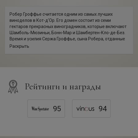
Робер Гроффье считается одним из самых лучших
виноделов в Кот-д'Ор. Его домен состоит из семи
гектаров прекрасных виноградников, которые включают
Шамболь-Мюзиньи, Бонн-Мар и Шамбертен-Кло-де-Без.
Время и усилия Сержа Гроффье, сына Робера, отданные
виноградникам, не прошли даром. Благодаря
Раскрыть
прекрасному урожаю получаются высококлассные вина,
превосходно выражающие все лучшие качества Пино
Нуар. На виноградниках применяется метод «Кордон де
Руайа», благодаря чему ягоды получаются очень
концентрированными. Робер и Серж дают винограду
больше времени на созревание, чем большинство
Рейтинги и награды
производителей, в основе их производства лежат
традиционные методы – они строго ограничиваю
урожайность, тщательно отбирают ягоды после сбора. У
них нет строгой формулы использования новых бочек
95
94
или счета времени, проведенного вином в баррелях.
Методы Domaine Robert Groffier Pere & Fils часто
сравнивают с методами лучших виноделов за их
гибкость и вариацию от винтажа к винтажу. Некоторые
года он проводил ферментацию, не отделяя виноград от