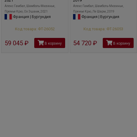
2021
2019
Алекс Гамбал, Шамболь-Мюзиньи,
Алекс Гамбал, Шамболь-Мюзиньи,
Премье Крю, Оз Эшанж, 2021
Премье Крю, Ле Шарм, 2019
Франция | Бургундия
Франция | Бургундия
Код товара: ФТ-26052
Код товара: ФТ-26053
59 045
руб
54 720
руб
В корзину
В корзину