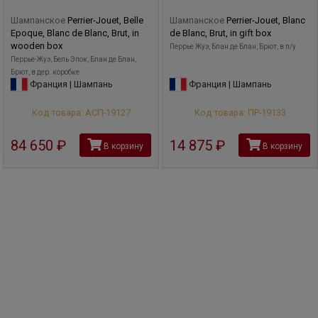
Шампанское
Perrier-Jouet, Belle
Шампанское
Perrier-Jouet, Blanc
Epoque, Blanc de Blanc, Brut, in
de Blanc, Brut, in gift box
wooden box
Перрье Жуэ, Блан де Блан, Брют, в п/у
Перрье-Жуэ, Бель Эпок, Блан де Блан,
Брют, в дер. коробке
Франция | Шампань
Франция | Шампань
Код товара: АСП-19127
Код товара: ПР-19133
84 650
руб
14 875
руб
В корзину
В корзину