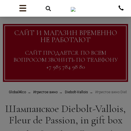
САЙТ И МАГАЗИН ВРЕМЕННО
НЕ РАБОТАЮТ
САЙТ ПРОДАЕТСЯ. ПО ВСЕМ
ВОПРОСОМ ЗВОНИТЬ ПО ТЕЛЕФОНУ
+7 985 784 98 80
GlobalAlco
Игристое вино
Diebolt-Vallois
Игристое вино Diebolt-
Шампанское Diebolt-Vallois,
Fleur de Passion, in gift box