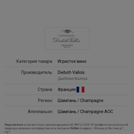
Категория товара:
Игристое вино
Производитель:
Diebolt-Vallois
Дьебольт-Валлуа
Страна:
Франция
Регион:
Шампань / Champagne
Апелласьон:
Шампань / Champagne AOC
Уведомление:
в соответствии с рекомендациями ФС РАР от 25.06.18 приобретение алкогольной
продукции возможно непосредственно в магазине
VinDom
по адресу: г.Москва, ул.Мытная, д.7,
стр.1