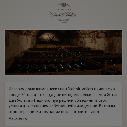
История дома шампанских вин Diebolt-Vallois началась в
конце 70-х годов, когда две винодельческие семьи Жака
Дьебольта и Нади Валлуа решили объединить свои
усилия для создания собственной винодельни. Важным
этапом развития компании стало строительство
погребов и расширение земель в одной из
Раскрыть
престижнейших зон Кот де Блан.