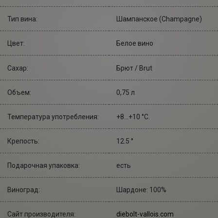
Тип вина:
Шампанское (Champagne)
Цвет:
Белое вино
Сахар:
Брют / Brut
Объем:
0,75 л
Температура употребления:
+8...+10 °С.
Крепость:
12.5 °
Подарочная упаковка:
есть
Виноград:
Шардоне: 100%
Сайт производителя:
diebolt-vallois.com