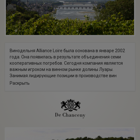
Винодельня Alliance Loire была основана в январе 2002
года. Она появилась в результате объединения семи
кооперативных погребов. Сегодня компания является
важным игроком на винном рынке долины Луары.
Занимая лидирующие позиции в производстве вин
долины Луары, винодельня Альянс Луар предлагает
Раскрыть
широкий ассортимент вин, представляющий все винные
зоны и все виноградники вдоль реки Луары: от Нанта на
побережье Атлантического океана до региона Турень,
расположенного на 1000 километров вглубь суши.