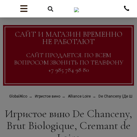
САЙТ И МАГАЗИН ВРЕМЕННО
НЕ РАБОТАЮТ
САЙТ ПРОДАЕТСЯ. ПО ВСЕМ
ВОПРОСОМ ЗВОНИТЬ ПО ТЕЛЕФОНУ
+7 985 784 98 80
GlobalAlco
Игристое вино
Alliance Loire
De Chanceny (Де Шан
Игристое вино De Chanceny,
Brut Biologique, Cremant de