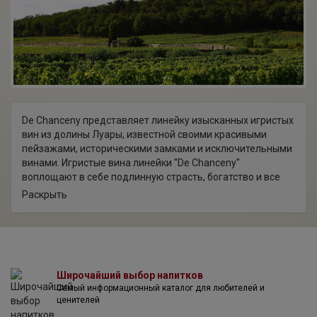
De Chanceny представляет линейку изысканных игристых
вин из долины Луары, известной своими красивыми
пейзажами, историческими замками и исключительными
винами. Игристые вина линейки "De Chanceny"
воплощают в себе подлинную страсть, богатство и все
многообразие этого уникального терруара. "De Chanceny"
Раскрыть
— это сочетание традиционных методов винификации и
ноу-хау в разработке игристых вин. Элегантные, нежные
игристые вина "De Chanceny" идеально подходят для
простых, но драгоценных моментов жизни, будь то
романтический пикник, аперитив с друзьями или просто
Широчайший выбор напитков
наслаждение теплыми солнечными днями.
Самый информационный каталог для любителей и
ценителей