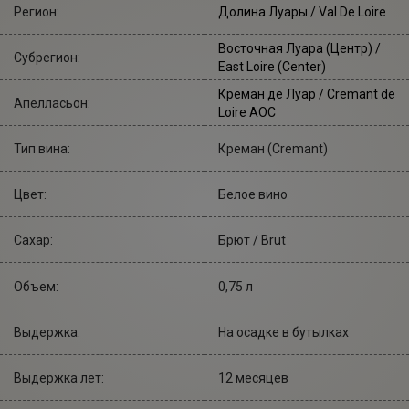
Регион:
Долина Луары / Val De Loire
Восточная Луара (Центр) /
Субрегион:
East Loire (Center)
Креман де Луар / Cremant de
Апелласьон:
Loire AOC
Тип вина:
Креман (Cremant)
Цвет:
Белое вино
Сахар:
Брют / Brut
Объем:
0,75 л
Выдержка:
На осадке в бутылках
Выдержка лет:
12 месяцев