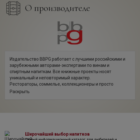
О производителе
Издательство BBPG работает с лучшими российскими и
зарубежными авторами-экспертами по винам и
спиртным напиткам. Все книжные проекты носят
уникальный и неповторимый характер.
Рестораторы, соммелье, коллекционеры и просто
любители вина с удовольствием читают книги BBPG и
Раскрыть
используют их в своей работе в качестве учебных
пособий.
Широчайший выбор напитков
Самый информационный каталог для любителей и