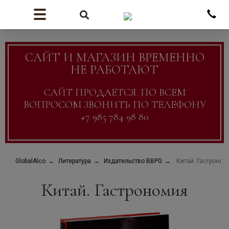
САЙТ И МАГАЗИН ВРЕМЕННО
НЕ РАБОТАЮТ
САЙТ ПРОДАЕТСЯ. ПО ВСЕМ
ВОПРОСОМ ЗВОНИТЬ ПО ТЕЛЕФОНУ
+7 985 784 98 80
GlobalAlco
Литература
Издательство BBPG
Китай. Гастроном
Китай. Гастрономия