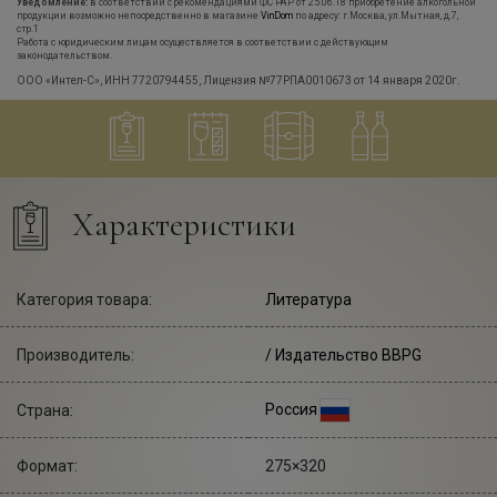
Уведомление:
в соответствии с рекомендациями ФС РАР от 25.06.18 приобретение алкогольной
продукции возможно непосредственно в магазине
VinDom
по адресу: г.Москва, ул.Мытная, д.7,
стр.1
Работа с юридическим лицам осуществляется в соответствии с действующим
законодательством.
ООО «Интел-С», ИНН 7720794455, Лицензия №77РПА0010673 от 14 января 2020г.
Характеристики
Категория товара:
Литература
Производитель:
/ Издательство BBPG
Россия
Страна:
Формат:
275×320