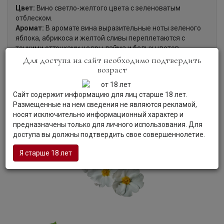
Цвет:
Вино светло-желтого цвета с зеленоватым
отблеском.
Аромат:
В аромате вина выразительные ноты зеленого
яблока, абрикоса и желтой сливы переплетаются с
тонкими оттенками цедры лайма и белых цветов.
Вкус:
Вкус вина свежий, живой, гармоничный, сухой,
Для доступа на сайт необходимо подтвердить
хорошо сбалансированный, с фруктовыми оттенками и
возраст
умеренной кислотностью.
Гастрономия:
Вино хорошо сочетается с супами,
Сайт содержит информацию для лиц старше 18 лет.
бобовыми и овощными блюдами, закусками и блюдами
Размещенные на нем сведения не являются рекламой,
из рыбы.
носят исключительно информационный характер и
предназначены только для личного использования. Для
доступа вы должны подтвердить свое совершеннолетие.
Я старше 18 лет