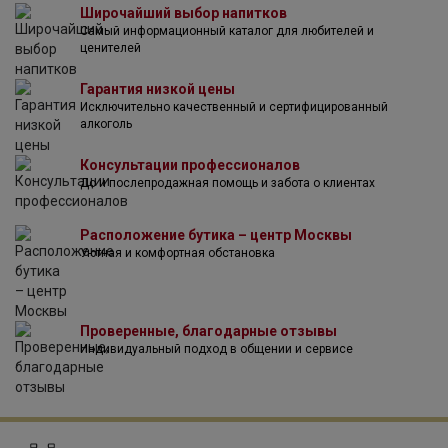
Широчайший выбор напитков
винограда. Производитель очень тщательно подходит к
Самый информационный каталог для любителей и
поиску новых виноградников, обращая особое внимание
ценителей
на почвенно-климатические характеристики территорий.
Результатом такого подхода становятся вина
Гарантия низкой цены
достойного качества, отлично отображающие характер
Исключительно качественный и сертифицированный
терруара.
алкоголь
Консультации профессионалов
До и послепродажная помощь и забота о клиентах
Расположение бутика – центр Москвы
Уютная и комфортная обстановка
Проверенные, благодарные отзывы
Индивидуальный подход в общении и сервисе