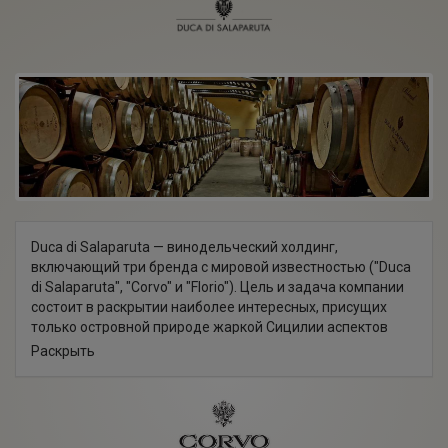
Duca di Salaparuta — винодельческий холдинг,
включающий три бренда с мировой известностью ("Duca
di Salaparuta", "Corvo" и "Florio"). Цель и задача компании
состоит в раскрытии наиболее интересных, присущих
только островной природе жаркой Сицилии аспектов
терруара и оригинальных сортов винограда, рожденных в
Раскрыть
этом солнечном уголке Италии. Основанию хозяйств
компании предшествовал долгий поиск территорий с
подходящими почвенно-климатическими
характеристиками. Так появились усадьба SuorMarchesa,
расположенная в коммуне Риези, виноградники Risignolo,