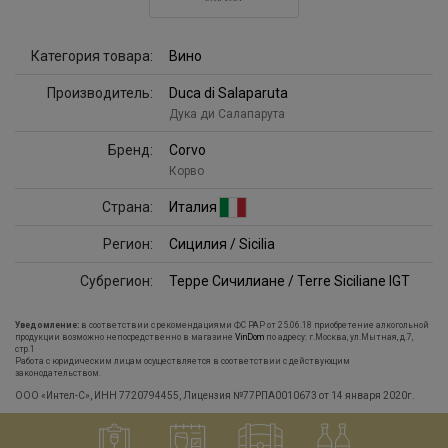
Категория товара:
Вино
Производитель:
Duca di Salaparuta
Дука ди Салапарута
Бренд:
Corvo
Корво
Страна:
Италия
Регион:
Сицилия / Sicilia
Субрегион:
Терре Сичилиане / Terre Siciliane IGT
Уведомление:
в соответствии с рекомендациями ФС РАР от 25.06.18 приобретение алкогольной
продукции возможно непосредственно в магазине
VinDom
по адресу: г.Москва, ул.Мытная, д.7,
стр.1
Работа с юридическим лицам осуществляется в соответствии с действующим
законодательством.
ООО «Интел-С», ИНН 7720794455, Лицензия №77РПА0010673 от 14 января 2020г.