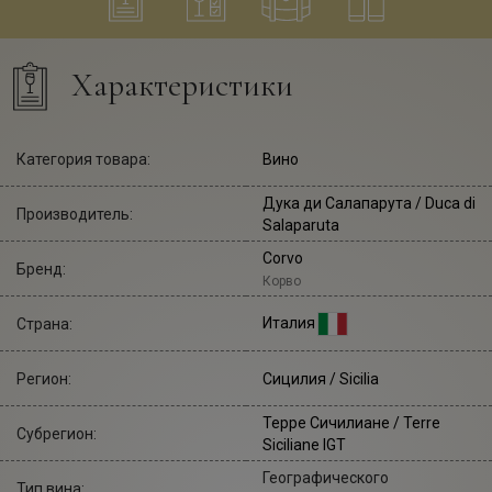
Характеристики
Категория товара:
Вино
Дука ди Салапарута
/ Duca di
Производитель:
Salaparuta
Corvo
Бренд:
Корво
Италия
Страна:
Регион:
Сицилия / Sicilia
Терре Сичилиане / Terre
Субрегион:
Siciliane IGT
Географического
Тип вина: