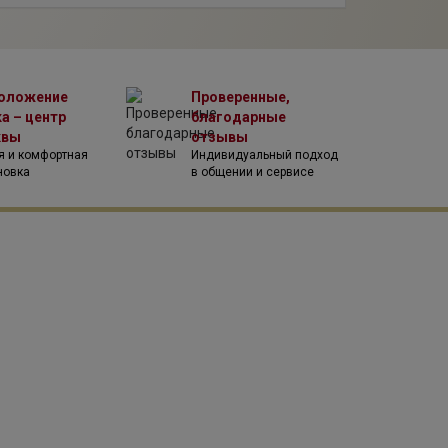
оложение
Проверенные,
а – центр
благодарные
квы
отзывы
я и комфортная
Индивидуальный подход
новка
в общении и сервисе