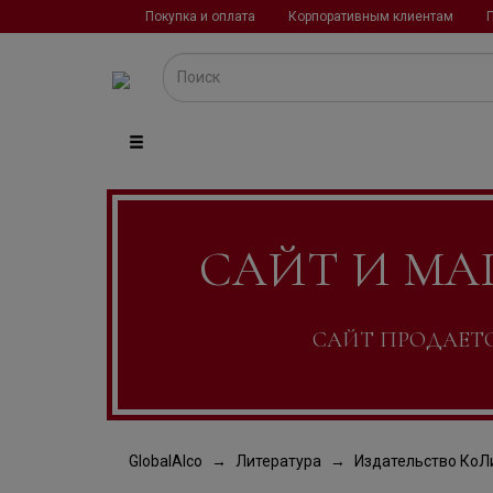
Покупка и оплата
Корпоративным клиентам
САЙТ И МА
САЙТ ПРОДАЕТСЯ
GlobalAlco
Литература
Издательство КоЛ