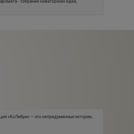
 аромата - собрание новаторских идей,
пция «КоЛибри» — это непридуманные истории,