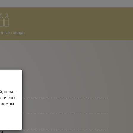
чные товары
, носят
-во страниц:
значены
4
 должны
еплет:
ёрдый
 Издания: