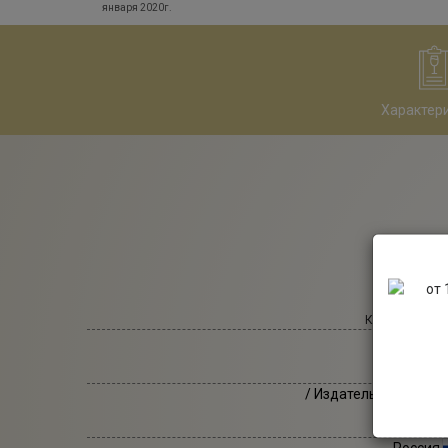
января 2020г.
Характер
Категория тов
Литерат
Производит
/ Издательство КоЛи
Стр