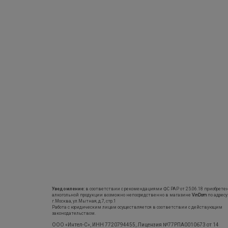
Уведомление:
в соответствии с рекомендациями ФС РАР от 25.06.18 приобрете
алкогольной продукции возможно непосредственно в магазине
VinDom
по адресу
г.Москва, ул.Мытная, д.7, стр.1
Работа с юридическим лицам осуществляется в соответствии с действующим
законодательством.
ООО «Интел-С», ИНН 7720794455, Лицензия №77РПА0010673 от 14