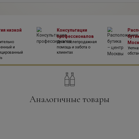
тия низкой
Консультации
Расп
профессионалов
бутик
ительно
До и послепродажная
Мос
венный и
помощь и забота о
Уютна
ицированный
клиентах
обста
ль
Аналогичные товары