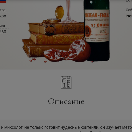
20
Сай
тор:
ino
яро
мат:
260
Описание
 миксолог, не только готовит чудесные коктейли, он изучает мето