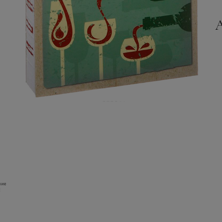
ние
: