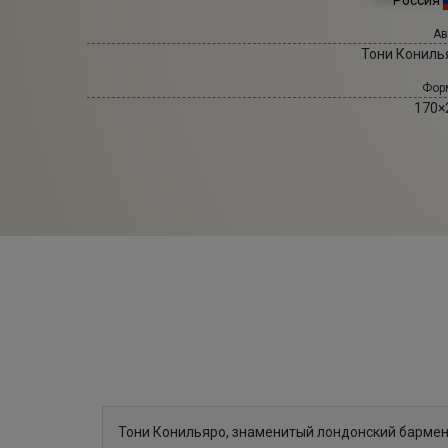
Россия
Ав
Тони Кониль
Фор
170×
Тони Конильяро, знаменитый лондонский бармен и