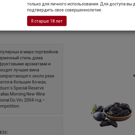
только для личного использования. Для доступа вы
подтвердить свое совершеннолетие.
Я старше 18 лет
Описание
популярных в мире портвейнов
ирменный стиль дома
 фруктовыми ароматами и
входят лучшие вина
роизрастающего около реки
ется в больших бочках,
burn`s Special Reserve
allas Morning New Wine
onal Du Vin; 2004 год –
mpetition.
ки: