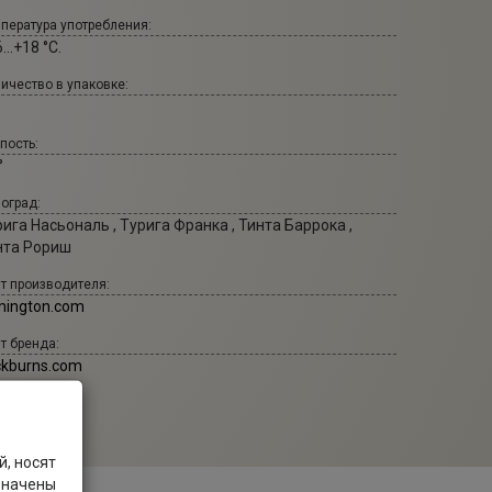
пература употребления:
...+18 °С.
ичество в упаковке:
пость:
°
оград:
ига Насьональ , Турига Франка , Тинта Баррока ,
нта Рориш
т производителя:
mington.com
т бренда:
ckburns.com
, носят
значены