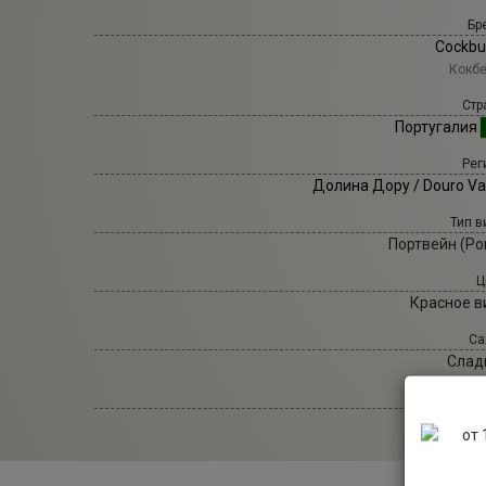
Бр
Cockbu
Кокб
Стр
Португалия
Рег
Долина Дору / Douro Va
Тип в
Портвейн (Po
Ц
Красное в
Са
Слад
Объ
0,