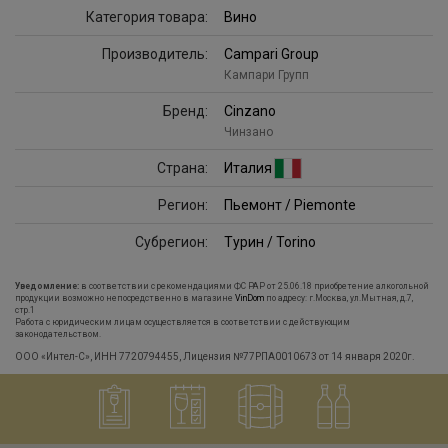
Категория товара:
Вино
Производитель:
Campari Group
Кампари Групп
Бренд:
Cinzano
Чинзано
Страна:
Италия
Регион:
Пьемонт / Piemonte
Субрегион:
Турин / Torino
Уведомление:
в соответствии с рекомендациями ФС РАР от 25.06.18 приобретение алкогольной
продукции возможно непосредственно в магазине
VinDom
по адресу: г.Москва, ул.Мытная, д.7,
стр.1
Работа с юридическим лицам осуществляется в соответствии с действующим
законодательством.
ООО «Интел-С», ИНН 7720794455, Лицензия №77РПА0010673 от 14 января 2020г.