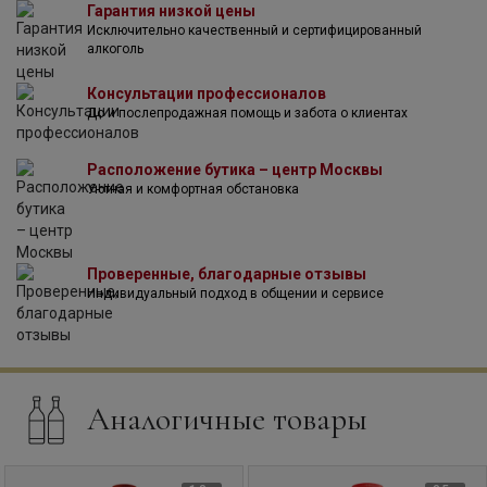
Гарантия низкой цены
компании, а также качество производимых вин и
Исключительно качественный и сертифицированный
изобретательность владельцев, монаршие особы дома
алкоголь
Савой поручили компании создание вина, которое могло
бы успешно соперничать с французскими игристыми
Консультации профессионалов
винами. Так стало развиваться второе направление
До и послепродажная помощь и забота о клиентах
винодельни — производство игристых вин.
Расположение бутика – центр Москвы
Уютная и комфортная обстановка
Проверенные, благодарные отзывы
Индивидуальный подход в общении и сервисе
Аналогичные товары