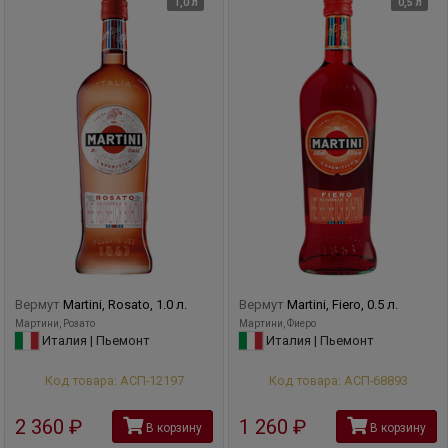
1,0 л
0,5 л
Вермут
Martini, Rosato, 1.0 л.
Вермут
Martini, Fiero, 0.5 л.
Мартини, Розато
Мартини, Фиеро
Италия | Пьемонт
Италия | Пьемонт
Код товара: АСП-12197
Код товара: АСП-68893
2 360
руб
1 260
руб
В корзину
В корзину