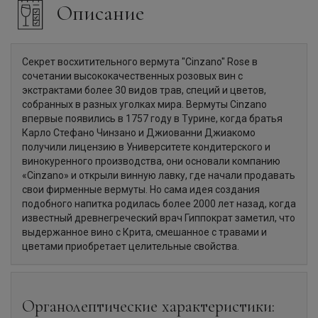
Описание
Секрет восхитительного вермута "Cinzano" Rose в
сочетании высококачественных розовых вин с
экстрактами более 30 видов трав, специй и цветов,
собранных в разных уголках мира. Вермуты Cinzano
впервые появились в 1757 году в Турине, когда братья
Карло Стефано Чинзано и Джиованни Джиакомо
получили лицензию в Университете кондитерского и
винокуренного производства, они основали компанию
«Cinzano» и открыли винную лавку, где начали продавать
свои фирменные вермуты. Но сама идея создания
подобного напитка родилась более 2000 лет назад, когда
известный древнегреческий врач Гиппократ заметил, что
выдержанное вино с Крита, смешанное с травами и
цветами приобретает целительные свойства.
Органолептические характеристики: