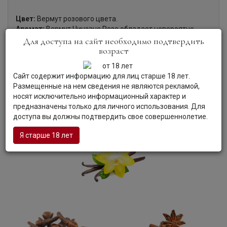
Цвет:
Вермут розового цвета.
Аромат:
Вермут Чинзано Розе обладает невероятно
соблазнительным ароматом с нотками корицы, гвоздики
Для доступа на сайт необходимо подтвердить
возраст
и ванили.
Вкус:
Вермут имеет ярко выраженный вкус апельсина.
Гастрономия:
Вермут Розе рекомендуется подавать
Сайт содержит информацию для лиц старше 18 лет.
охлажденным. Его можно пить как в чистом виде со
Размещенные на нем сведения не являются рекламой,
льдом, так и в сочетании с тоником, соками, он прекрасен
носят исключительно информационный характер и
для создания различных коктейлей.
предназначены только для личного использования. Для
доступа вы должны подтвердить свое совершеннолетие.
Я старше 18 лет