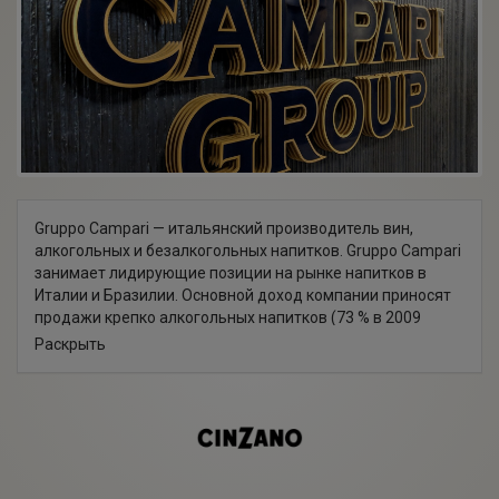
Gruppo Campari — итальянский производитель вин,
алкогольных и безалкогольных напитков. Gruppo Campari
занимает лидирующие позиции на рынке напитков в
Италии и Бразилии. Основной доход компании приносят
продажи крепко алкогольных напитков (73 % в 2009
году). Штаб-квартира компания компании располагается
Раскрыть
в Милане, Италия.
Компания была основана в 1860 году семьей Кампари[4].
Среди основателей — изобретатель биттера Кампари и
других алкогольных напитков Гаспаром Кампари
(Gaspare Campari, 1828—1882). Затем управление
перешло к его сыну, Дэвиду Кампари, расширившему
производство до фабрики близ Милана (1904); фабрика