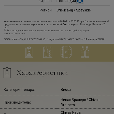
Страна:
Шотландия
Регион:
Спейсайд / Speyside
Уведомление:
в соответствии с рекомендациями ФС РАР от 25.06.18 приобретение алкогольной
продукции возможно непосредственно в магазине
VinDom
по адресу: г.Москва, ул.Мытная, д.7,
стр.1
Работа с юридическим лицам осуществляется в соответствии с действующим
законодательством.
ООО «Интел-С», ИНН 7720794455, Лицензия №77РПА0010673 от 14 января 2020г.
Характеристики
Категория товара:
Виски
Чивас Бразерс
/ Chivas
Производитель:
Brothers
Chivas Regal