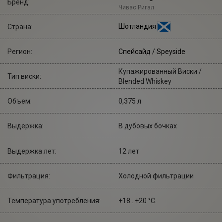
Бренд:
Чивас Ригал
Шотландия
Страна:
Регион:
Спейсайд / Speyside
Купажированный Виски /
Тип виски:
Blended Whiskey
Объем:
0,375 л
Выдержка:
В дубовых бочках
Выдержка лет:
12 лет
Фильтрация:
Холодной фильтрации
Температура употребления:
+18...+20 °С.