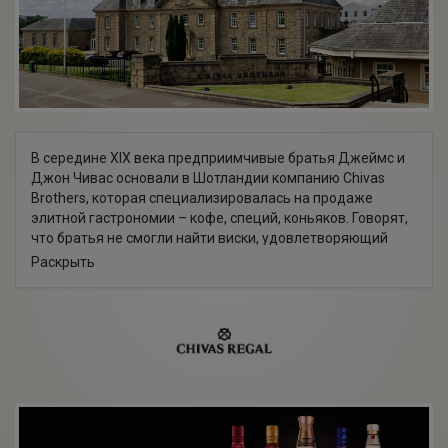
В середине XIX века предприимчивые братья Джеймс и
Джон Чивас основали в Шотландии компанию Chivas
Brothers, которая специализировалась на продаже
элитной гастрономии – кофе, специй, коньяков. Говорят,
что братья не смогли найти виски, удовлетворяющий
запросам своей клиентуры – и создали тот самый
Раскрыть
знаменитый купаж Chivas Regal, который быстро
завоевал любовь аристократии как в Шотландии, так и за
ее пределами. Свое название «Regal» виски получил
благодаря тому, что именно братья Чивас являлись
поставщиками элитного алкоголя для королевы
Великобритании.
Компания Chivas Brothers, основанная в 1801 году,
сегодня принадлежит самому известному современному
алкогольному гиганту — Pernod Ricard, владельцу