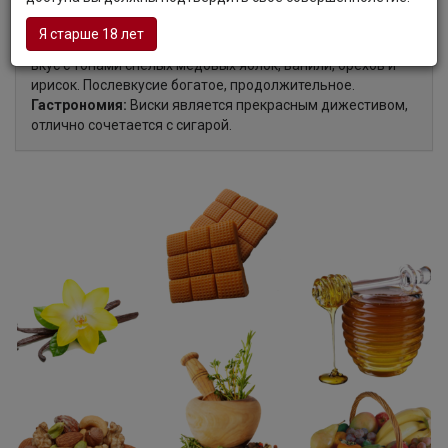
Аромат:
Ароматный виски наполнен нотками диких трав,
вереска, меда и садовых фруктов.
Я старше 18 лет
Вкус:
Виски имеет округлый, сливочный, насыщенный
вкус с тонами спелых медовых яблок, ванили, орехов и
ирисок. Послевкусие богатое, продолжительное.
Гастрономия:
Виски является прекрасным дижестивом,
отлично сочетается с сигарой.