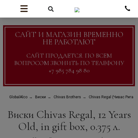
САЙТ И МАГАЗИН ВРЕМЕННО
НЕ РАБОТАЮТ
САЙТ ПРОДАЕТСЯ. ПО ВСЕМ
ВОПРОСОМ ЗВОНИТЬ ПО ТЕЛЕФОНУ
+7 985 784 98 80
GlobalAlco
Виски
Chivas Brothers
Chivas Regal (Чивас Ригал)
Виски Chivas Regal, 12 Years
Old, in gift box, 0.375 л.