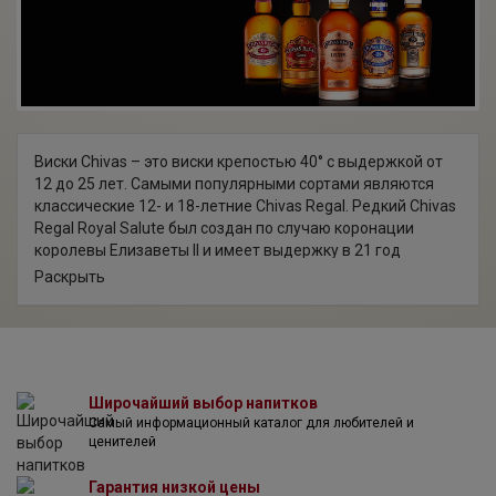
торговых марок виски "Jameson", текилы "Ольмека",
джина "Бифитер", коньяков "Мартель" и "Бисквит", вина
"Campo Viejo", шампанского "Perrier Jouet" и других
брендов.
Виски Chivas – это виски крепостью 40° с выдержкой от
12 до 25 лет. Самыми популярными сортами являются
классические 12- и 18-летние Chivas Regal. Редкий Chivas
Regal Royal Salute был создан по случаю коронации
королевы Елизаветы II и имеет выдержку в 21 год
(именно салют из 21 орудия приветствует королевских
Раскрыть
особ в Великобритании). Самый выдержанный и самый
интересный виски из коллекции Chivas – это элитный 25-
летний Chivas Regal. Виски Chivas Regal отличается
мягким, округлым вкусом с оттенком меда и фруктов и
тонким дымным ароматом.
Широчайший выбор напитков
Chivas Regal – безусловный лидер среди скотчей,
Самый информационный каталог для любителей и
победитель многочисленных дегустационных выставок и
ценителей
конкурсов. Chivas Regal – это роскошное наслаждение в
вашем бокале.
Гарантия низкой цены